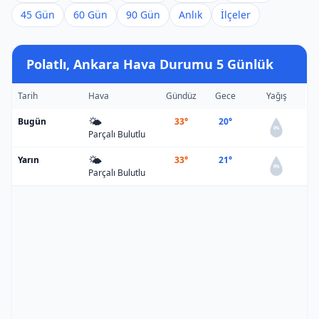
45 Gün
60 Gün
90 Gün
Anlık
İlçeler
Polatlı, Ankara Hava Durumu 5 Günlük
Tarih
Hava
Gündüz
Gece
Yağış
🌤️
Bugün
33°
20°
0%
Parçalı Bulutlu
🌤️
Yarın
33°
21°
0%
Parçalı Bulutlu