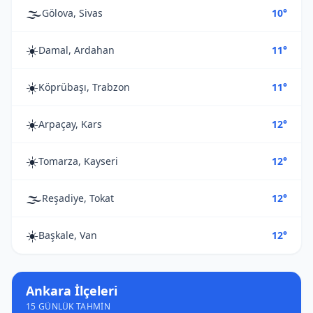
🌫️
Gölova, Sivas
10°
☀️
Damal, Ardahan
11°
☀️
Köprübaşı, Trabzon
11°
☀️
Arpaçay, Kars
12°
☀️
Tomarza, Kayseri
12°
🌫️
Reşadiye, Tokat
12°
☀️
Başkale, Van
12°
Ankara İlçeleri
15 GÜNLÜK TAHMIN