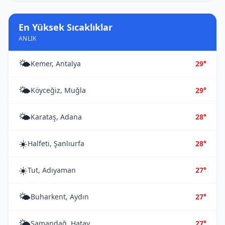
En Yüksek Sıcaklıklar
ANLIK
🌤️
Kemer, Antalya
29°
🌤️
Köyceğiz, Muğla
29°
🌤️
Karataş, Adana
28°
☀️
Halfeti, Şanlıurfa
28°
☀️
Tut, Adıyaman
27°
🌤️
Buharkent, Aydın
27°
🌤️
Samandağ, Hatay
27°