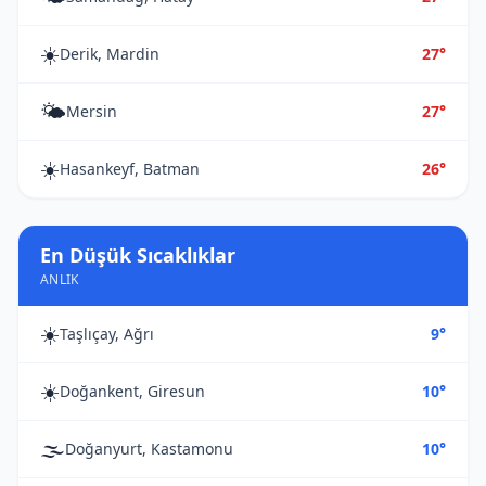
☀️
Derik, Mardin
27°
🌤️
Mersin
27°
☀️
Hasankeyf, Batman
26°
En Düşük Sıcaklıklar
ANLIK
☀️
Taşlıçay, Ağrı
9°
☀️
Doğankent, Giresun
10°
🌫️
Doğanyurt, Kastamonu
10°