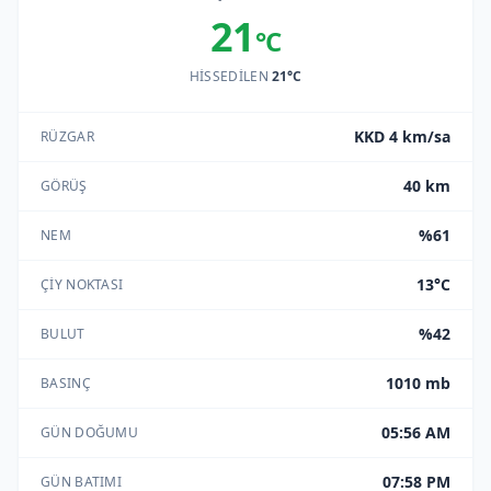
21
°C
HISSEDILEN
21°C
KKD 4 km/sa
RÜZGAR
40 km
GÖRÜŞ
%61
NEM
13°C
ÇIY NOKTASI
%42
BULUT
1010 mb
BASINÇ
05:56 AM
GÜN DOĞUMU
07:58 PM
GÜN BATIMI