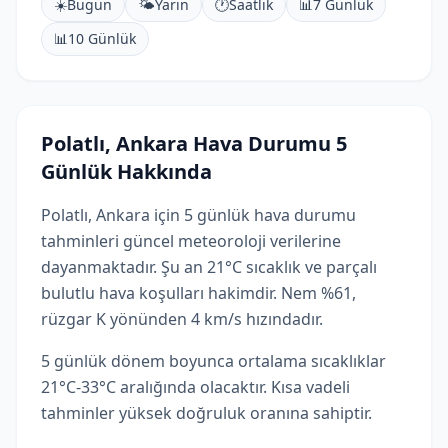
☀️
Bugün
🌤️
Yarın
🕐
Saatlik
📊
7 Günlük
📊
10 Günlük
Polatlı, Ankara Hava Durumu 5
Günlük Hakkında
Polatlı, Ankara için 5 günlük hava durumu
tahminleri güncel meteoroloji verilerine
dayanmaktadır. Şu an 21°C sıcaklık ve parçalı
bulutlu hava koşulları hakimdir. Nem %61,
rüzgar K yönünden 4 km/s hızındadır.
5 günlük dönem boyunca ortalama sıcaklıklar
21°C-33°C aralığında olacaktır. Kısa vadeli
tahminler yüksek doğruluk oranına sahiptir.