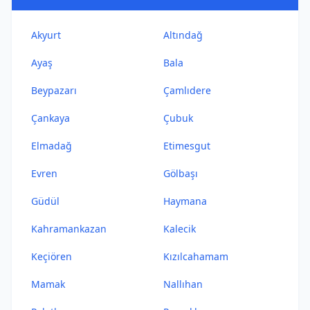
Akyurt
Altındağ
Ayaş
Bala
Beypazarı
Çamlıdere
Çankaya
Çubuk
Elmadağ
Etimesgut
Evren
Gölbaşı
Güdül
Haymana
Kahramankazan
Kalecik
Keçiören
Kızılcahamam
Mamak
Nallıhan