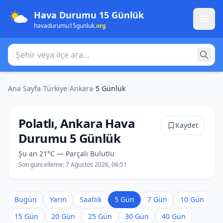
Hava Durumu 15 Günlük
havadurumu15gunluk
.org
Şehir veya ilçe ara
Ana Sayfa
/
Türkiye
/
Ankara
/
5 Günlük
Polatlı, Ankara Hava
Kaydet
Durumu 5 Günlük
Şu an 21°C — Parçalı Bulutlu
Son güncelleme:
7 Ağustos 2026, 06:51
Bugün
Yarın
Saatlik
5 Gün
7 Gün
10 Gün
15 Gün
20 Gün
25 Gün
30 Gün
40 Gün