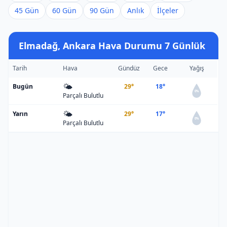
45 Gün
60 Gün
90 Gün
Anlık
İlçeler
Elmadağ, Ankara Hava Durumu 7 Günlük
Tarih
Hava
Gündüz
Gece
Yağış
🌤️
Bugün
29°
18°
0%
Parçalı Bulutlu
🌤️
Yarın
29°
17°
0%
Parçalı Bulutlu