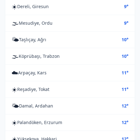
☀️
Dereli, Giresun
9°
🌫️
Mesudiye, Ordu
9°
🌤️
Taşlıçay, Ağrı
10°
🌫️
Köprübaşı, Trabzon
10°
☁️
Arpaçay, Kars
11°
☀️
Reşadiye, Tokat
11°
🌤️
Damal, Ardahan
12°
☀️
Palandöken, Erzurum
12°
☀️
Yüksekova, Hakkari
12°