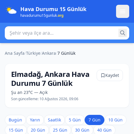
Hava Durumu 15 Günlük
havadurumu15gunluk
.org
Şehir veya ilçe ara
Ana Sayfa
/
Türkiye
/
Ankara
/
7 Günlük
Elmadağ, Ankara Hava
Kaydet
Durumu 7 Günlük
Şu an 23°C — Açık
Son güncelleme:
10 Ağustos 2026, 09:06
Bugün
Yarın
Saatlik
5 Gün
7 Gün
10 Gün
15 Gün
20 Gün
25 Gün
30 Gün
40 Gün