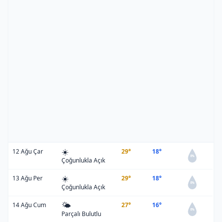
☀️
12 Ağu Çar
29°
18°
0%
Çoğunlukla Açık
☀️
13 Ağu Per
29°
18°
0%
Çoğunlukla Açık
🌤️
14 Ağu Cum
27°
16°
0%
Parçalı Bulutlu