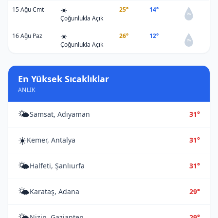
☀️
15 Ağu Cmt
25°
14°
0%
Çoğunlukla Açık
☀️
16 Ağu Paz
26°
12°
0%
Çoğunlukla Açık
En Yüksek Sıcaklıklar
ANLIK
🌤️
Samsat, Adıyaman
31°
☀️
Kemer, Antalya
31°
🌤️
Halfeti, Şanlıurfa
31°
🌤️
Karataş, Adana
29°
🌤️
Nizip, Gaziantep
29°