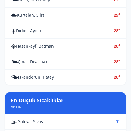
☁️
Kurtalan, Siirt
29°
☀️
Didim, Aydın
28°
☀️
Hasankeyf, Batman
28°
🌤️
Çınar, Diyarbakır
28°
🌤️
İskenderun, Hatay
28°
En Düşük Sıcaklıklar
ANLIK
🌫️
Gölova, Sivas
7°