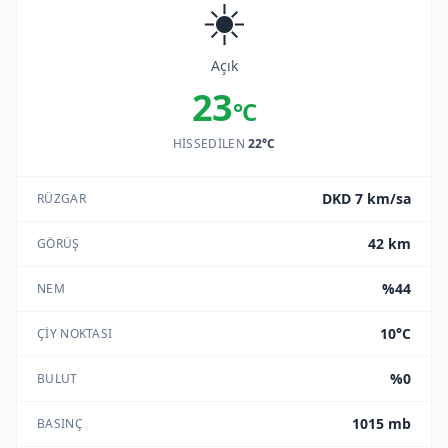
☀️
Açık
23
°C
HISSEDILEN
22°C
DKD 7 km/sa
RÜZGAR
42 km
GÖRÜŞ
%44
NEM
10°C
ÇIY NOKTASI
%0
BULUT
1015 mb
BASINÇ