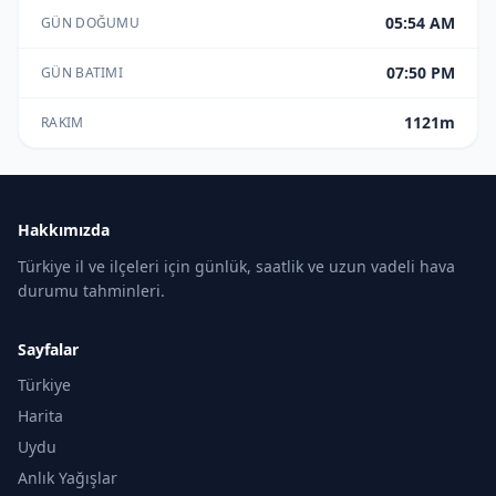
05:54 AM
GÜN DOĞUMU
07:50 PM
GÜN BATIMI
1121m
RAKIM
Hakkımızda
Türkiye il ve ilçeleri için günlük, saatlik ve uzun vadeli hava
durumu tahminleri.
Sayfalar
Türkiye
Harita
Uydu
Anlık Yağışlar