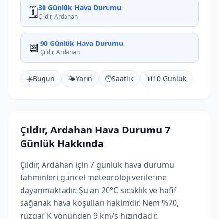
30 Günlük Hava Durumu
🗓️
Çıldır, Ardahan
90 Günlük Hava Durumu
📆
Çıldır, Ardahan
☀️
Bugün
🌤️
Yarın
🕐
Saatlik
📊
10 Günlük
Çıldır, Ardahan Hava Durumu 7
Günlük Hakkında
Çıldır, Ardahan için 7 günlük hava durumu
tahminleri güncel meteoroloji verilerine
dayanmaktadır. Şu an 20°C sıcaklık ve hafif
sağanak hava koşulları hakimdir. Nem %70,
rüzgar K yönünden 9 km/s hızındadır.