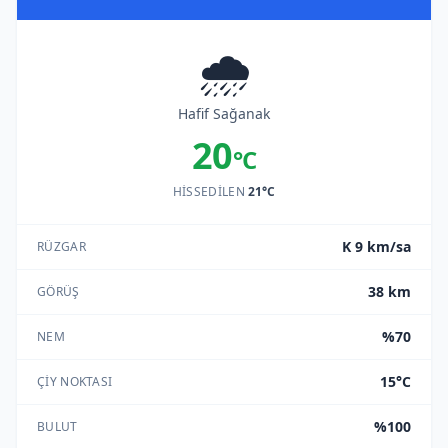
🌧️
Hafif Sağanak
20
°C
HISSEDILEN
21°C
K 9 km/sa
RÜZGAR
38 km
GÖRÜŞ
%70
NEM
15°C
ÇIY NOKTASI
%100
BULUT