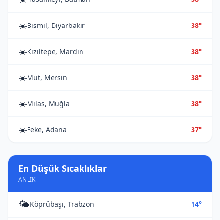
☀️
Bismil, Diyarbakır
38°
☀️
Kızıltepe, Mardin
38°
☀️
Mut, Mersin
38°
☀️
Milas, Muğla
38°
☀️
Feke, Adana
37°
En Düşük Sıcaklıklar
ANLIK
🌤️
Köprübaşı, Trabzon
14°