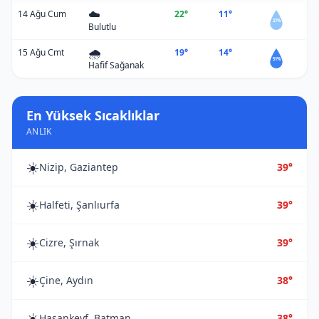
☁️
14 Ağu Cum
22°
11°
21%
Bulutlu
🌧️
15 Ağu Cmt
19°
14°
51%
Hafif Sağanak
En Yüksek Sıcaklıklar
ANLIK
☀️
Nizip, Gaziantep
39°
☀️
Halfeti, Şanlıurfa
39°
☀️
Cizre, Şırnak
39°
☀️
Çine, Aydın
38°
☀️
Hasankeyf, Batman
38°