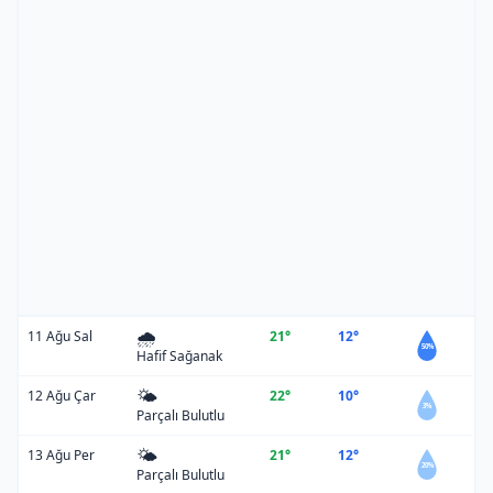
🌧️
11 Ağu Sal
21°
12°
50%
Hafif Sağanak
🌤️
12 Ağu Çar
22°
10°
3%
Parçalı Bulutlu
🌤️
13 Ağu Per
21°
12°
20%
Parçalı Bulutlu