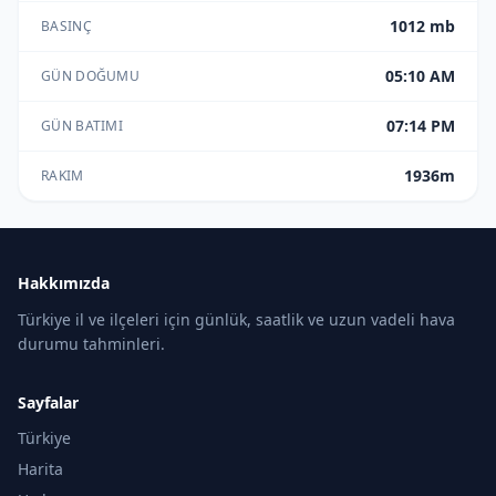
1012 mb
BASINÇ
05:10 AM
GÜN DOĞUMU
07:14 PM
GÜN BATIMI
1936m
RAKIM
Hakkımızda
Türkiye il ve ilçeleri için günlük, saatlik ve uzun vadeli hava
durumu tahminleri.
Sayfalar
Türkiye
Harita