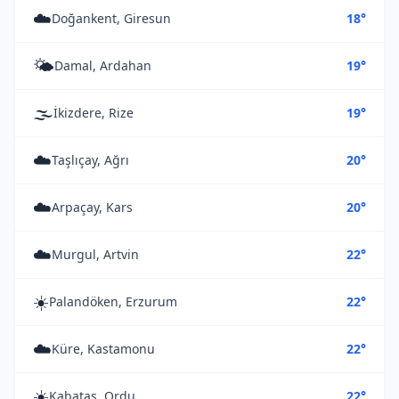
☁️
Doğankent, Giresun
18°
🌤️
Damal, Ardahan
19°
🌫️
İkizdere, Rize
19°
☁️
Taşlıçay, Ağrı
20°
☁️
Arpaçay, Kars
20°
☁️
Murgul, Artvin
22°
☀️
Palandöken, Erzurum
22°
☁️
Küre, Kastamonu
22°
☀️
Kabataş, Ordu
22°