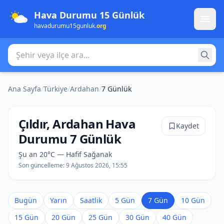
Hava Durumu 15 Günlük
havadurumu15gunluk
.org
Şehir veya ilçe ara
Ana Sayfa
/
Türkiye
/
Ardahan
/
7 Günlük
Çıldır, Ardahan Hava
Kaydet
Durumu 7 Günlük
Şu an 20°C — Hafif Sağanak
Son güncelleme:
9 Ağustos 2026, 15:55
Bugün
Yarın
Saatlik
5 Gün
7 Gün
10 Gün
15 Gün
20 Gün
25 Gün
30 Gün
40 Gün