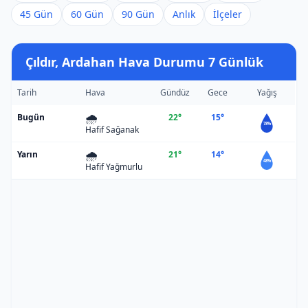
45 Gün
60 Gün
90 Gün
Anlık
İlçeler
Çıldır, Ardahan Hava Durumu 7 Günlük
Tarih
Hava
Gündüz
Gece
Yağış
🌧️
Bugün
22°
15°
78%
Hafif Sağanak
🌧️
Yarın
21°
14°
48%
Hafif Yağmurlu