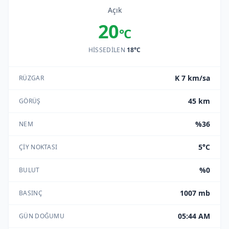
Açık
20
°C
HISSEDILEN
18°C
K 7 km/sa
RÜZGAR
45 km
GÖRÜŞ
%36
NEM
5°C
ÇIY NOKTASI
%0
BULUT
1007 mb
BASINÇ
05:44 AM
GÜN DOĞUMU