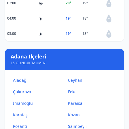
☀️
03:00
20°
19°
0%
☀️
04:00
19°
18°
0%
☀️
05:00
19°
18°
0%
Adana İlçeleri
15 GÜNLÜK TAHMIN
Aladağ
Ceyhan
Çukurova
Feke
İmamoğlu
Karaisalı
Karataş
Kozan
Pozantı
Saimbeyli