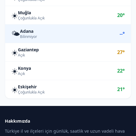
Muğla
☀️
20°
Çoğunlukla Açık
Adana
🌤️
--°
Bilinmiyor
Gaziantep
☀️
27°
Açık
Konya
☀️
22°
Açık
Eskişehir
☀️
21°
Çoğunlukla Açık
Hakkımızda
Türkiye il ve ilçeleri için günlük, saatlik ve uzun vadeli hava