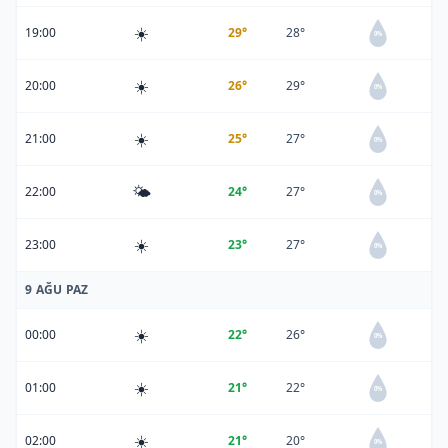
☀️
19:00
29°
28°
0%
☀️
20:00
26°
29°
0%
☀️
21:00
25°
27°
0%
🌤️
22:00
24°
27°
0%
☀️
23:00
23°
27°
0%
9 AĞU PAZ
☀️
00:00
22°
26°
0%
☀️
01:00
21°
22°
0%
☀️
02:00
21°
20°
0%