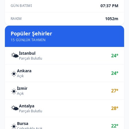
07:37 PM
GÜN BATIMI
1052m
RAKIM
Popüler Şehirler
15 GÜNLÜK TAHMIN
İstanbul
🌤️
24°
Parçalı Bulutlu
Ankara
☀️
24°
Açık
İzmir
☀️
27°
Açık
Antalya
🌤️
28°
Parçalı Bulutlu
Bursa
☀️
22°
Çoğunlukla Açık