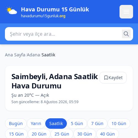
Hava Durumu 15 Günlük
havadurumu15gunluk
.org
Şehir veya ilçe ara
Ana Sayfa
/
Adana
/
Saatlik
Saimbeyli, Adana Saatlik
Kaydet
Hava Durumu
Şu an 20°C — Açık
Son güncelleme:
8 Ağustos 2026, 05:59
Bugün
Yarın
Saatlik
5 Gün
7 Gün
10 Gün
15 Gün
20 Gün
25 Gün
30 Gün
40 Gün