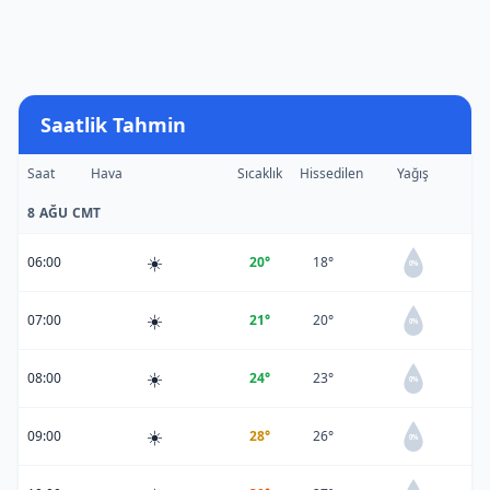
Saatlik Tahmin
Saat
Hava
Sıcaklık
Hissedilen
Yağış
8 AĞU CMT
☀️
06:00
20°
18°
0%
☀️
07:00
21°
20°
0%
☀️
08:00
24°
23°
0%
☀️
09:00
28°
26°
0%