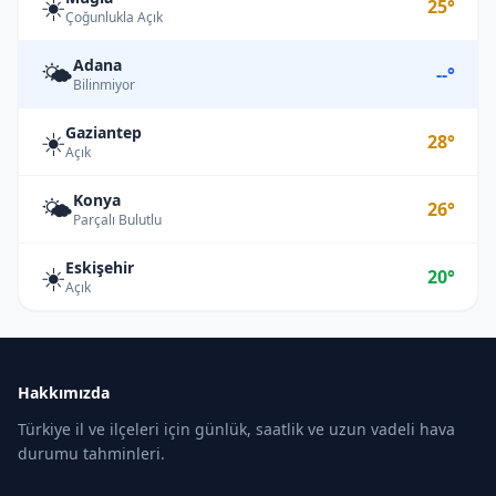
☀️
25°
Çoğunlukla Açık
Adana
🌤️
--°
Bilinmiyor
Gaziantep
☀️
28°
Açık
Konya
🌤️
26°
Parçalı Bulutlu
Eskişehir
☀️
20°
Açık
Hakkımızda
Türkiye il ve ilçeleri için günlük, saatlik ve uzun vadeli hava
durumu tahminleri.