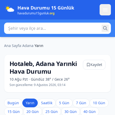
Hava Durumu 15 Günlük
havadurumu15gunluk
.org
Şehir veya ilçe ara
Ana Sayfa
/
Adana
/
Yarın
Hotaleb, Adana Yarınki
Kaydet
Hava Durumu
10 Ağu Pzt · Gündüz 38° / Gece 26°
Son güncelleme:
9 Ağustos 2026, 03:14
Bugün
Yarın
Saatlik
5 Gün
7 Gün
10 Gün
15 Gün
20 Gün
25 Gün
30 Gün
40 Gün