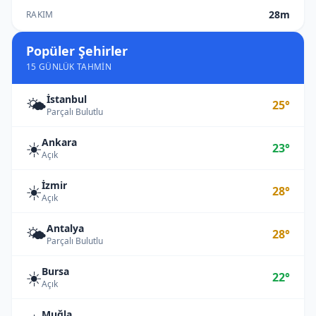
28m
RAKIM
Popüler Şehirler
15 GÜNLÜK TAHMIN
İstanbul
🌤️
25°
Parçalı Bulutlu
Ankara
☀️
23°
Açık
İzmir
☀️
28°
Açık
Antalya
🌤️
28°
Parçalı Bulutlu
Bursa
☀️
22°
Açık
Muğla