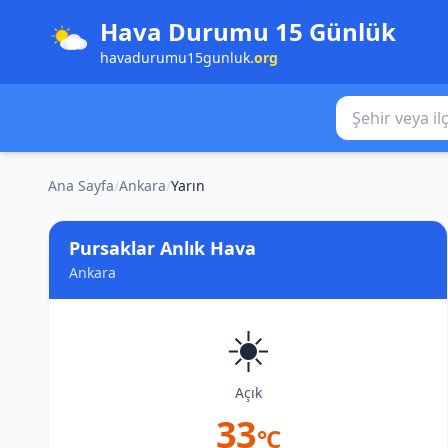
Hava Durumu 15 Günlük
havadurumu15gunluk
.org
Şehir veya ilçe
Ana Sayfa
/
Ankara
/
Yarın
Pursaklar Anlık Hava
Ankara
☀️
Açık
33
°C