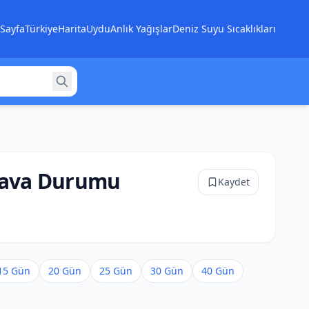
Sayfa
Türkiye
Harita
Uydu
Anlık Yağışlar
Deniz Suyu Sıcaklıkları
 Hava Durumu
Kaydet
15 Gün
20 Gün
25 Gün
30 Gün
40 Gün