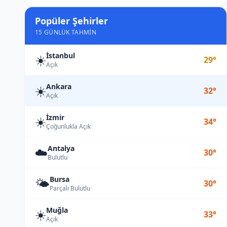
Popüler Şehirler
15 GÜNLÜK TAHMIN
İstanbul
☀️
29°
Açık
Ankara
☀️
32°
Açık
İzmir
☀️
34°
Çoğunlukla Açık
Antalya
☁️
30°
Bulutlu
Bursa
🌤️
30°
Parçalı Bulutlu
Muğla
☀️
33°
Açık