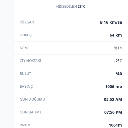
HISSEDILEN
28°C
B 16 km/sa
RÜZGAR
64 km
GÖRÜŞ
%11
NEM
-2°C
ÇIY NOKTASI
%0
BULUT
1006 mb
BASINÇ
05:52 AM
GÜN DOĞUMU
07:56 PM
GÜN BATIMI
1061m
RAKIM