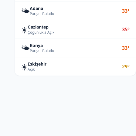
Adana
🌤️
33°
Parçalı Bulutlu
Gaziantep
☀️
35°
Çoğunlukla Açık
Konya
🌤️
33°
Parçalı Bulutlu
Eskişehir
☀️
29°
Açık