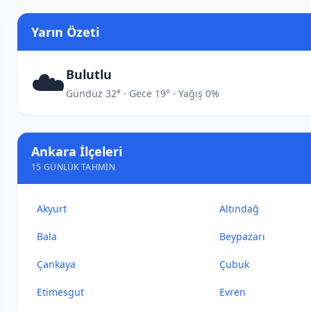
Yarın Özeti
☁️
Bulutlu
Gündüz 32° · Gece 19° · Yağış 0%
Ankara İlçeleri
15 GÜNLÜK TAHMIN
Akyurt
Altındağ
Bala
Beypazarı
Çankaya
Çubuk
Etimesgut
Evren