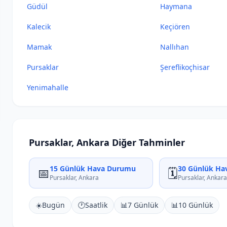
Güdül
Haymana
Kalecik
Keçiören
Mamak
Nallıhan
Pursaklar
Şereflikoçhisar
Yenimahalle
Pursaklar, Ankara Diğer Tahminler
15 Günlük Hava Durumu
30 Günlük Ha
📅
🗓️
Pursaklar, Ankara
Pursaklar, Ankara
☀️
Bugün
🕐
Saatlik
📊
7 Günlük
📊
10 Günlük