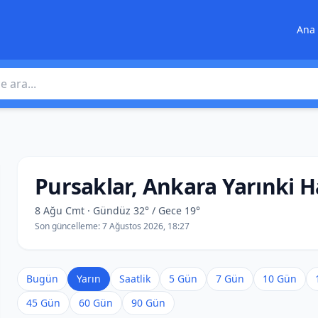
Ana 
 ara
Pursaklar, Ankara Yarınki
8 Ağu Cmt · Gündüz 32° / Gece 19°
Son güncelleme:
7 Ağustos 2026, 18:27
Bugün
Yarın
Saatlik
5 Gün
7 Gün
10 Gün
45 Gün
60 Gün
90 Gün