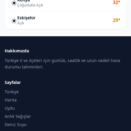
☀️
32°
Çoğunlukla Açık
Eskişehir
☀️
29°
Açık
Hakkımızda
Türkiye il ve ilçeleri için günlük, saatlik ve uzun vadeli hava
durumu tahminleri.
Sayfalar
Türkiye
Harita
Uydu
Anlık Yağışlar
Deniz Suyu