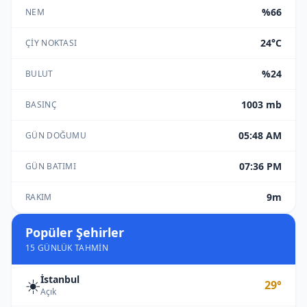
%66
NEM
24°C
ÇIY NOKTASI
%24
BULUT
1003 mb
BASINÇ
05:48 AM
GÜN DOĞUMU
07:36 PM
GÜN BATIMI
9m
RAKIM
Popüler Şehirler
15 GÜNLÜK TAHMIN
İstanbul
☀️
29°
Açık