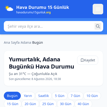
Hava Durumu 15 Günlük
havadurumu15gunluk
.org
Şehir veya ilçe ara
Ana Sayfa
/
Adana
/
Bugün
Yumurtalık, Adana
Kaydet
Bugünkü Hava Durumu
Şu an 31°C — Çoğunlukla Açık
Son güncelleme:
8 Ağustos 2026, 18:38
Bugün
Yarın
Saatlik
5 Gün
7 Gün
10 Gün
15 Gün
20 Gün
25 Gün
30 Gün
40 Gün