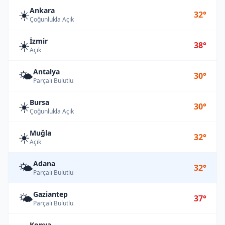
Ankara
☀️
32°
Çoğunlukla Açık
İzmir
☀️
38°
Açık
Antalya
🌤️
30°
Parçalı Bulutlu
Bursa
☀️
30°
Çoğunlukla Açık
Muğla
☀️
32°
Açık
Adana
🌤️
32°
Parçalı Bulutlu
Gaziantep
🌤️
37°
Parçalı Bulutlu
Konya