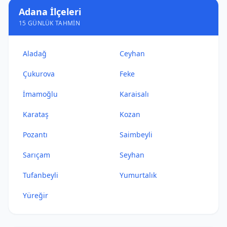
Adana İlçeleri
15 GÜNLÜK TAHMIN
Aladağ
Ceyhan
Çukurova
Feke
İmamoğlu
Karaisalı
Karataş
Kozan
Pozantı
Saimbeyli
Sarıçam
Seyhan
Tufanbeyli
Yumurtalık
Yüreğir