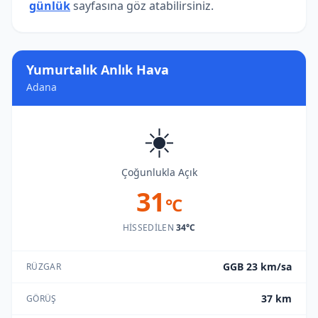
günlük
sayfasına göz atabilirsiniz.
Yumurtalık Anlık Hava
Adana
☀️
Çoğunlukla Açık
31
°C
HISSEDILEN
34°C
GGB 23 km/sa
RÜZGAR
37 km
GÖRÜŞ