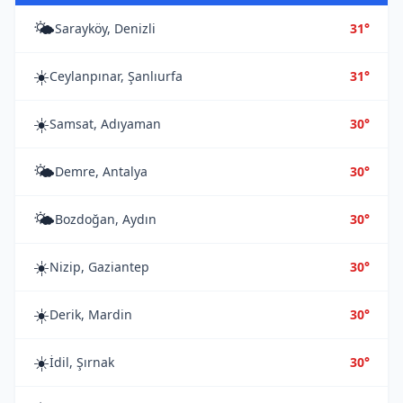
🌤️
Sarayköy, Denizli
31°
☀️
Ceylanpınar, Şanlıurfa
31°
☀️
Samsat, Adıyaman
30°
🌤️
Demre, Antalya
30°
🌤️
Bozdoğan, Aydın
30°
☀️
Nizip, Gaziantep
30°
☀️
Derik, Mardin
30°
☀️
İdil, Şırnak
30°