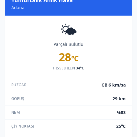
Yumurtalık Anlık Hava
Adana
🌤️
Parçalı Bulutlu
28
°C
HISSEDILEN
34°C
GB 6 km/sa
RÜZGAR
29 km
GÖRÜŞ
%83
NEM
25°C
ÇIY NOKTASI