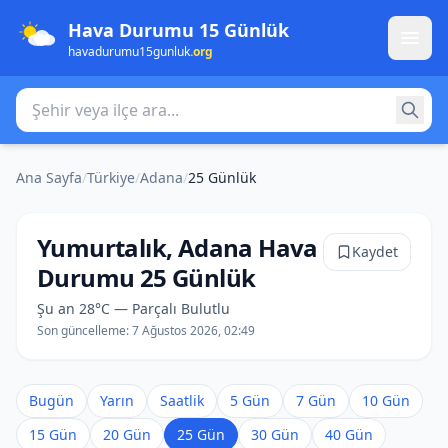
Hava Durumu 15 Günlük
havadurumu15gunluk
.org
Şehir veya ilçe ara
Ana Sayfa
/
Türkiye
/
Adana
/
25 Günlük
Yumurtalık, Adana Hava
Kaydet
Durumu 25 Günlük
Şu an 28°C — Parçalı Bulutlu
Son güncelleme:
7 Ağustos 2026, 02:49
Bugün
Yarın
Saatlik
5 Gün
7 Gün
10 Gün
15 Gün
20 Gün
25 Gün
30 Gün
40 Gün