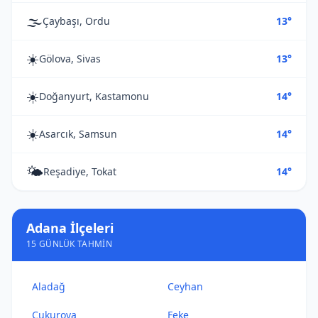
🌫️
Çaybaşı, Ordu
13°
☀️
Gölova, Sivas
13°
☀️
Doğanyurt, Kastamonu
14°
☀️
Asarcık, Samsun
14°
🌤️
Reşadiye, Tokat
14°
Adana İlçeleri
15 GÜNLÜK TAHMIN
Aladağ
Ceyhan
Çukurova
Feke