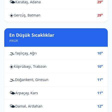
🌤️
Karataş, Adana
29°
☀️
Gercüş, Batman
29°
En Düşük Sıcaklıklar
ANLIK
🌫️
Taşlıçay, Ağrı
10°
☀️
Köprübaşı, Trabzon
10°
🌫️
Doğankent, Giresun
11°
🌤️
Arpaçay, Kars
11°
🌤️
Damal, Ardahan
12°