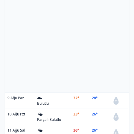
☁️
9 Ağu Paz
32°
28°
0%
Bulutlu
🌤️
10 Ağu Pzt
33°
26°
0%
Parçalı Bulutlu
🌤️
11 Ağu Sal
36°
26°
0%