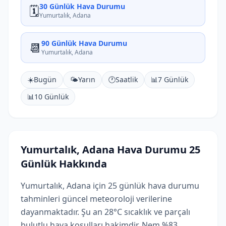
30 Günlük Hava Durumu
🗓️
Yumurtalık, Adana
90 Günlük Hava Durumu
📆
Yumurtalık, Adana
☀️
Bugün
🌤️
Yarın
🕐
Saatlik
📊
7 Günlük
📊
10 Günlük
Yumurtalık, Adana Hava Durumu 25
Günlük Hakkında
Yumurtalık, Adana için 25 günlük hava durumu
tahminleri güncel meteoroloji verilerine
dayanmaktadır. Şu an 28°C sıcaklık ve parçalı
bulutlu hava koşulları hakimdir. Nem %83,