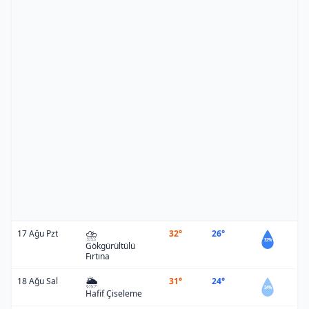
⛈️
17 Ağu Pzt
32°
26°
32%
Gökgürültülü
Fırtına
🌦️
18 Ağu Sal
31°
24°
24%
Hafif Çiseleme