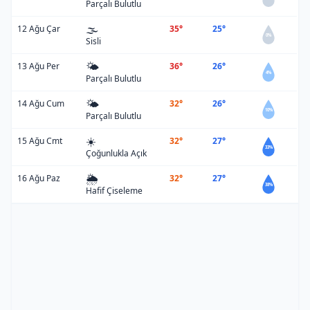
Parçalı Bulutlu
🌫️
12 Ağu Çar
35°
25°
0%
Sisli
🌤️
13 Ağu Per
36°
26°
4%
Parçalı Bulutlu
🌤️
14 Ağu Cum
32°
26°
10%
Parçalı Bulutlu
☀️
15 Ağu Cmt
32°
27°
33%
Çoğunlukla Açık
🌦️
16 Ağu Paz
32°
27°
38%
Hafif Çiseleme