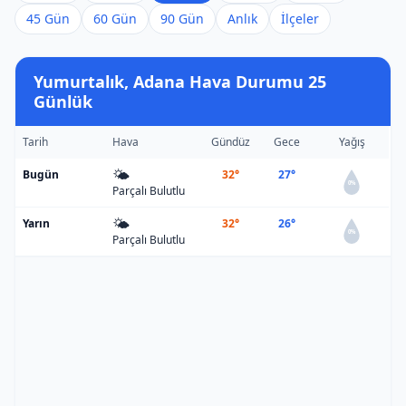
45 Gün
60 Gün
90 Gün
Anlık
İlçeler
Yumurtalık, Adana Hava Durumu 25
Günlük
Tarih
Hava
Gündüz
Gece
Yağış
🌤️
Bugün
32°
27°
0%
Parçalı Bulutlu
🌤️
Yarın
32°
26°
0%
Parçalı Bulutlu