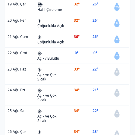
🌦️
19 Ağu Çar
32°
26°
10%
Hafif Çiseleme
☀️
20 Ağu Per
32°
26°
8%
Çoğunlukla Açık
☀️
21 Ağu Cum
36°
26°
4%
Çoğunlukla Açık
☀️
22 Ağu Cmt
0°
0°
3%
Açık / Bulutlu
☀️
23 Ağu Paz
33°
22°
0%
Açık ve Çok
Sıcak
☀️
24 Ağu Pzt
34°
21°
0%
Açık ve Çok
Sıcak
☀️
25 Ağu Sal
34°
22°
0%
Açık ve Çok
Sıcak
☀️
26 Ağu Çar
34°
23°
0%