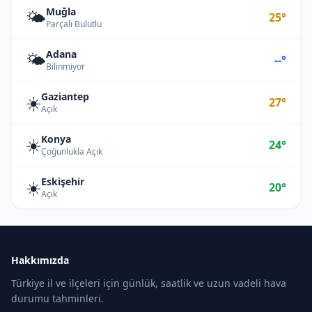
Muğla
🌤️
25°
Parçalı Bulutlu
Adana
🌤️
--°
Bilinmiyor
Gaziantep
☀️
27°
Açık
Konya
☀️
24°
Çoğunlukla Açık
Eskişehir
☀️
20°
Açık
Hakkımızda
Türkiye il ve ilçeleri için günlük, saatlik ve uzun vadeli hava
durumu tahminleri.