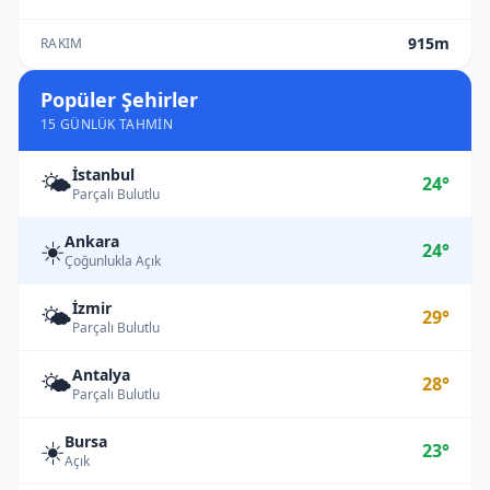
915m
RAKIM
Popüler Şehirler
15 GÜNLÜK TAHMIN
İstanbul
🌤️
24°
Parçalı Bulutlu
Ankara
☀️
24°
Çoğunlukla Açık
İzmir
🌤️
29°
Parçalı Bulutlu
Antalya
🌤️
28°
Parçalı Bulutlu
Bursa
☀️
23°
Açık