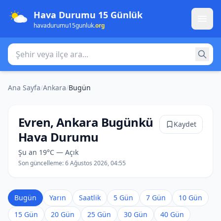
Hava Durumu 15 Günlük
havadurumu15gunluk
.org
Şehir veya ilçe ara
Ana Sayfa
/
Ankara
/
Bugün
Evren, Ankara Bugünkü
Kaydet
Hava Durumu
Şu an 19°C — Açık
Son güncelleme:
6 Ağustos 2026, 04:55
Bugün
Yarın
Saatlik
5 Gün
7 Gün
10 Gün
15 Gün
20 Gün
25 Gün
30 Gün
40 Gün