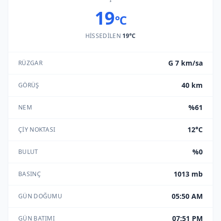
19
°C
HISSEDILEN
19°C
G 7 km/sa
RÜZGAR
40 km
GÖRÜŞ
%61
NEM
12°C
ÇIY NOKTASI
%0
BULUT
1013 mb
BASINÇ
05:50 AM
GÜN DOĞUMU
07:51 PM
GÜN BATIMI