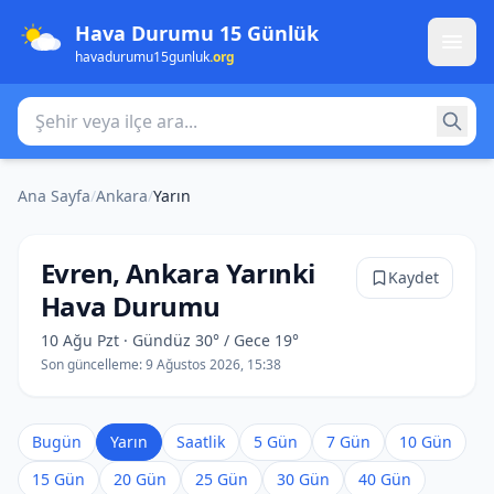
Hava Durumu 15 Günlük
havadurumu15gunluk
.org
Şehir veya ilçe ara
Ana Sayfa
/
Ankara
/
Yarın
Evren, Ankara Yarınki
Kaydet
Hava Durumu
10 Ağu Pzt · Gündüz 30° / Gece 19°
Son güncelleme:
9 Ağustos 2026, 15:38
Bugün
Yarın
Saatlik
5 Gün
7 Gün
10 Gün
15 Gün
20 Gün
25 Gün
30 Gün
40 Gün