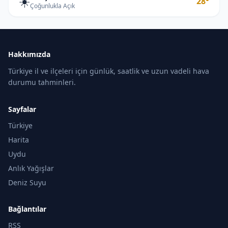
☀️
28°
Çoğunlukla Açık
Hakkımızda
Türkiye il ve ilçeleri için günlük, saatlik ve uzun vadeli hava
durumu tahminleri.
Sayfalar
Türkiye
Harita
Uydu
Anlık Yağışlar
Deniz Suyu
Bağlantılar
RSS