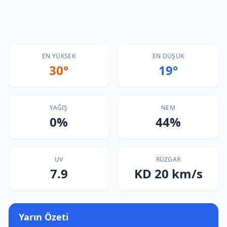
EN YÜKSEK
EN DÜŞÜK
30°
19°
YAĞIŞ
NEM
0%
44%
UV
RÜZGAR
7.9
KD 20 km/s
Yarın Özeti