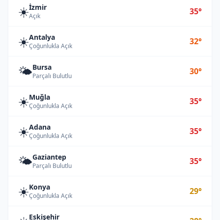
İzmir
☀️
35°
Açık
Antalya
☀️
32°
Çoğunlukla Açık
Bursa
🌤️
30°
Parçalı Bulutlu
Muğla
☀️
35°
Çoğunlukla Açık
Adana
☀️
35°
Çoğunlukla Açık
Gaziantep
🌤️
35°
Parçalı Bulutlu
Konya
☀️
29°
Çoğunlukla Açık
Eskişehir