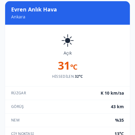
Evren Anlık Hava
Ankara
☀️
Açık
31
°C
HISSEDILEN
32°C
K 10 km/sa
RÜZGAR
43 km
GÖRÜŞ
%35
NEM
13°C
ÇIY NOKTASI