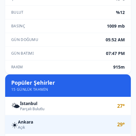
%12
BULUT
1009 mb
BASINÇ
05:52 AM
GÜN DOĞUMU
07:47 PM
GÜN BATIMI
915m
RAKIM
Popüler Şehirler
15 GÜNLÜK TAHMIN
İstanbul
🌤️
27°
Parçalı Bulutlu
Ankara
☀️
29°
Açık