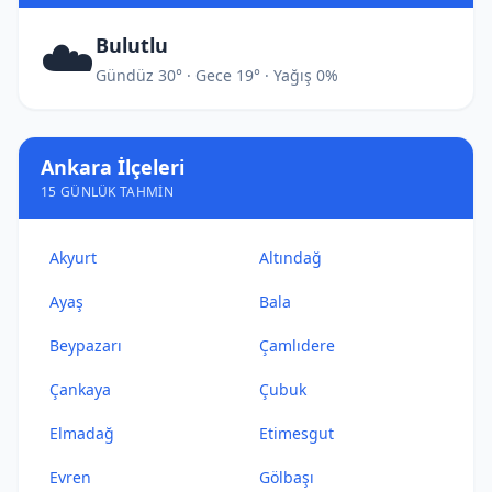
☁️
Bulutlu
Gündüz 30° · Gece 19° · Yağış 0%
Ankara İlçeleri
15 GÜNLÜK TAHMIN
Akyurt
Altındağ
Ayaş
Bala
Beypazarı
Çamlıdere
Çankaya
Çubuk
Elmadağ
Etimesgut
Evren
Gölbaşı