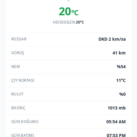
20
°C
HISSEDILEN
20°C
DKD 2 km/sa
RÜZGAR
41 km
GÖRÜŞ
%54
NEM
11°C
ÇIY NOKTASI
%0
BULUT
1013 mb
BASINÇ
05:54 AM
GÜN DOĞUMU
07:53 PM
GÜN BATIMI