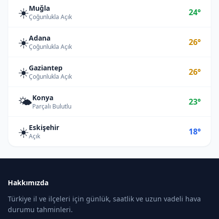
Muğla
☀️
24°
Çoğunlukla Açık
Adana
☀️
26°
Çoğunlukla Açık
Gaziantep
☀️
26°
Çoğunlukla Açık
Konya
🌤️
23°
Parçalı Bulutlu
Eskişehir
☀️
18°
Açık
Hakkımızda
Türkiye il ve ilçeleri için günlük, saatlik ve uzun vadeli hava
durumu tahminleri.