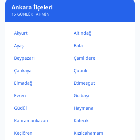
Ankara İlçeleri
15 GÜNLÜK TAHMIN
Akyurt
Altındağ
Ayaş
Bala
Beypazarı
Çamlıdere
Çankaya
Çubuk
Elmadağ
Etimesgut
Evren
Gölbaşı
Güdül
Haymana
Kahramankazan
Kalecik
Keçiören
Kızılcahamam