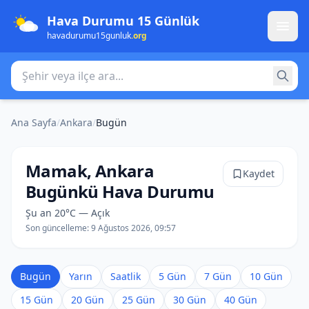
Hava Durumu 15 Günlük
havadurumu15gunluk
.org
Şehir veya ilçe ara
Ana Sayfa
/
Ankara
/
Bugün
Mamak, Ankara
Kaydet
Bugünkü Hava Durumu
Şu an 20°C — Açık
Son güncelleme:
9 Ağustos 2026, 09:57
Bugün
Yarın
Saatlik
5 Gün
7 Gün
10 Gün
15 Gün
20 Gün
25 Gün
30 Gün
40 Gün