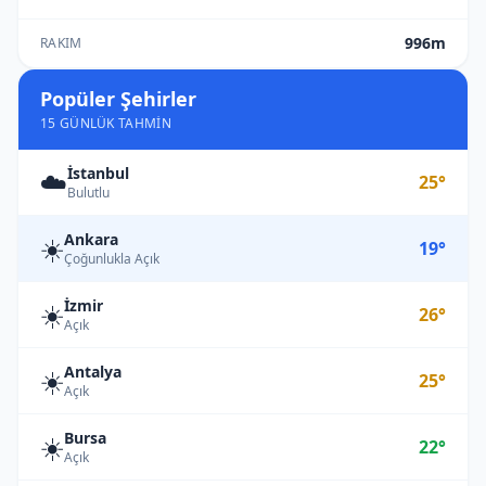
996m
RAKIM
Popüler Şehirler
15 GÜNLÜK TAHMIN
İstanbul
☁️
25°
Bulutlu
Ankara
☀️
19°
Çoğunlukla Açık
İzmir
☀️
26°
Açık
Antalya
☀️
25°
Açık
Bursa
☀️
22°
Açık