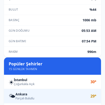
%44
BULUT
1006 mb
BASINÇ
05:53 AM
GÜN DOĞUMU
07:54 PM
GÜN BATIMI
996m
RAKIM
Popüler Şehirler
15 GÜNLÜK TAHMIN
İstanbul
☀️
30°
Çoğunlukla Açık
Ankara
🌤️
29°
Parçalı Bulutlu