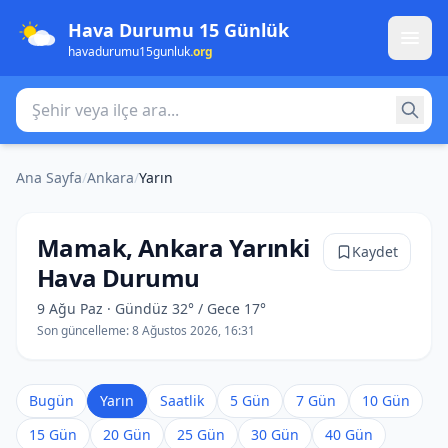
Hava Durumu 15 Günlük
havadurumu15gunluk
.org
Şehir veya ilçe ara
Ana Sayfa
/
Ankara
/
Yarın
Mamak, Ankara Yarınki
Kaydet
Hava Durumu
9 Ağu Paz · Gündüz 32° / Gece 17°
Son güncelleme:
8 Ağustos 2026, 16:31
Bugün
Yarın
Saatlik
5 Gün
7 Gün
10 Gün
15 Gün
20 Gün
25 Gün
30 Gün
40 Gün