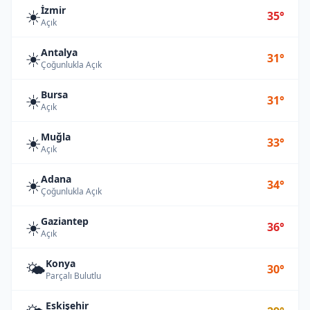
İzmir
☀️
35°
Açık
Antalya
☀️
31°
Çoğunlukla Açık
Bursa
☀️
31°
Açık
Muğla
☀️
33°
Açık
Adana
☀️
34°
Çoğunlukla Açık
Gaziantep
☀️
36°
Açık
Konya
🌤️
30°
Parçalı Bulutlu
Eskişehir