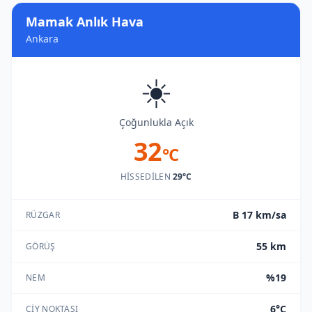
Mamak Anlık Hava
Ankara
☀️
Çoğunlukla Açık
32
°C
HISSEDILEN
29°C
B 17 km/sa
RÜZGAR
55 km
GÖRÜŞ
%19
NEM
6°C
ÇIY NOKTASI