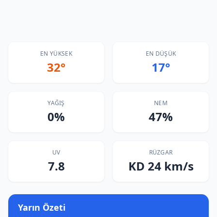
EN YÜKSEK
EN DÜŞÜK
32°
17°
YAĞIŞ
NEM
0%
47%
UV
RÜZGAR
7.8
KD 24 km/s
Yarın Özeti