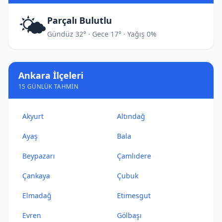
🌤️
Parçalı Bulutlu
Gündüz 32° · Gece 17° · Yağış 0%
Ankara İlçeleri
15 GÜNLÜK TAHMIN
Akyurt
Altındağ
Ayaş
Bala
Beypazarı
Çamlıdere
Çankaya
Çubuk
Elmadağ
Etimesgut
Evren
Gölbaşı