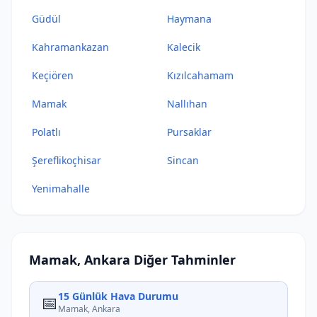
Güdül
Haymana
Kahramankazan
Kalecik
Keçiören
Kızılcahamam
Mamak
Nallıhan
Polatlı
Pursaklar
Şereflikoçhisar
Sincan
Yenimahalle
Mamak, Ankara Diğer Tahminler
15 Günlük Hava Durumu
📅
Mamak, Ankara