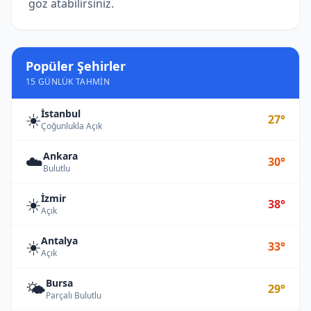
göz atabilirsiniz.
Popüler Şehirler
15 GÜNLÜK TAHMIN
İstanbul
☀️
27°
Çoğunlukla Açık
Ankara
☁️
30°
Bulutlu
İzmir
☀️
38°
Açık
Antalya
☀️
33°
Açık
Bursa
🌤️
29°
Parçalı Bulutlu