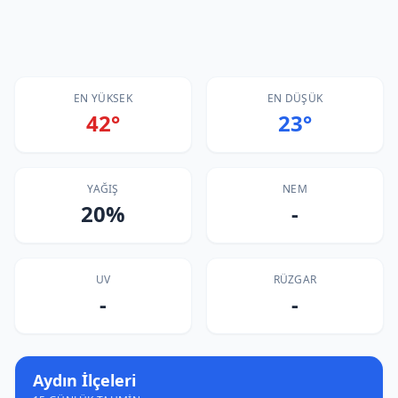
EN YÜKSEK
EN DÜŞÜK
42°
23°
YAĞIŞ
NEM
20%
-
UV
RÜZGAR
-
-
Aydın İlçeleri