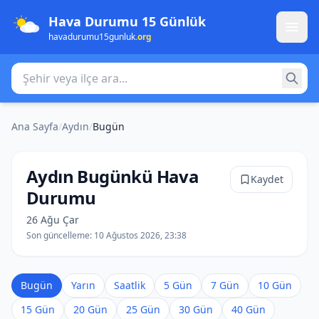
Hava Durumu 15 Günlük
havadurumu15gunluk
.org
Şehir veya ilçe ara
Ana Sayfa
/
Aydın
/
Bugün
Aydın Bugünkü Hava
Kaydet
Durumu
26 Ağu Çar
Son güncelleme:
10 Ağustos 2026, 23:38
Bugün
Yarın
Saatlik
5 Gün
7 Gün
10 Gün
15 Gün
20 Gün
25 Gün
30 Gün
40 Gün