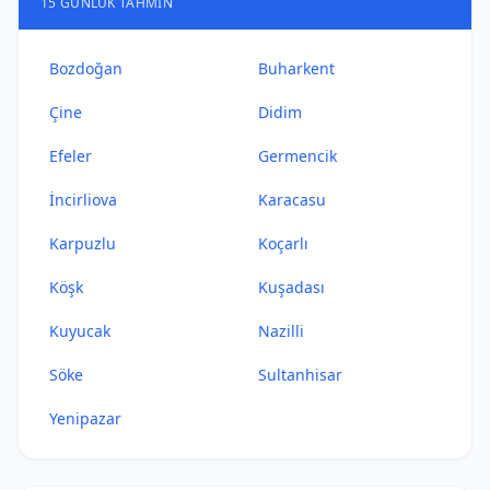
15 GÜNLÜK TAHMIN
Bozdoğan
Buharkent
Çine
Didim
Efeler
Germencik
İncirliova
Karacasu
Karpuzlu
Koçarlı
Köşk
Kuşadası
Kuyucak
Nazilli
Söke
Sultanhisar
Yenipazar