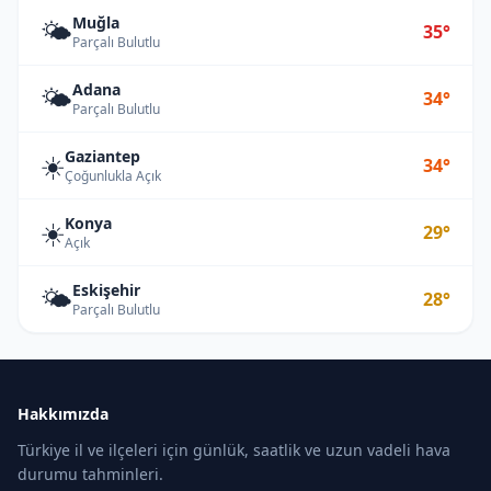
Muğla
🌤️
35°
Parçalı Bulutlu
Adana
🌤️
34°
Parçalı Bulutlu
Gaziantep
☀️
34°
Çoğunlukla Açık
Konya
☀️
29°
Açık
Eskişehir
🌤️
28°
Parçalı Bulutlu
Hakkımızda
Türkiye il ve ilçeleri için günlük, saatlik ve uzun vadeli hava
durumu tahminleri.