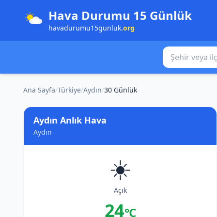
Hava Durumu 15 Günlük
havadurumu15gunluk
.org
Şehir veya ilçe
Ana Sayfa
/
Türkiye
/
Aydın
/
30 Günlük
Aydın Anlık Hava
Aydın
☀️
Açık
24
°C