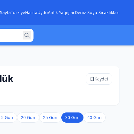
Sayfa
Türkiye
Harita
Uydu
Anlık Yağışlar
Deniz Suyu Sıcaklıkları
lük
Kaydet
15 Gün
20 Gün
25 Gün
30 Gün
40 Gün