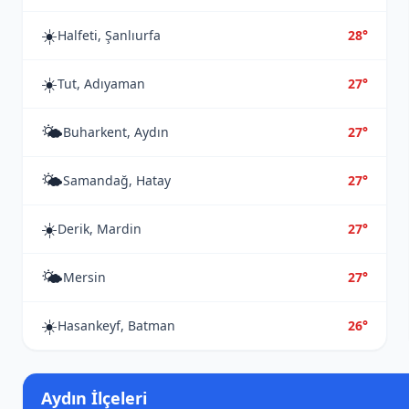
☀️
Halfeti, Şanlıurfa
28°
☀️
Tut, Adıyaman
27°
🌤️
Buharkent, Aydın
27°
🌤️
Samandağ, Hatay
27°
☀️
Derik, Mardin
27°
🌤️
Mersin
27°
☀️
Hasankeyf, Batman
26°
Aydın İlçeleri