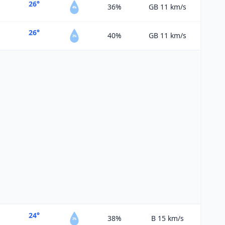
26°
36%
GB 11
km/s
4%
26°
40%
GB 11
km/s
2%
24°
38%
B 15
km/s
2%