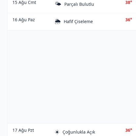
15 Ağu Cmt
38°
🌤️
Parçalı Bulutlu
16 Ağu Paz
36°
🌦️
Hafif Çiseleme
17 Ağu Pzt
36°
☀️
Çoğunlukla Açık