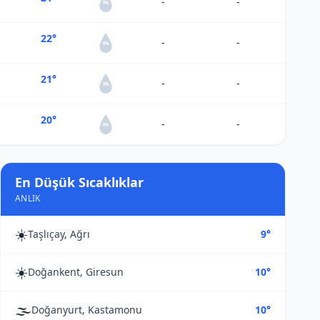
-
-
0%
22°
-
-
0%
21°
-
-
0%
20°
-
-
0%
En Düşük Sıcaklıklar
ANLIK
☀️
Taşlıçay, Ağrı
9°
☀️
Doğankent, Giresun
10°
🌫️
Doğanyurt, Kastamonu
10°