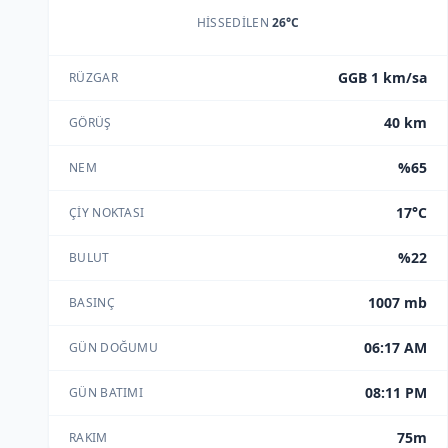
HISSEDILEN
26°C
GGB 1 km/sa
RÜZGAR
40 km
GÖRÜŞ
%65
NEM
17°C
ÇIY NOKTASI
%22
BULUT
1007 mb
BASINÇ
06:17 AM
GÜN DOĞUMU
08:11 PM
GÜN BATIMI
75m
RAKIM