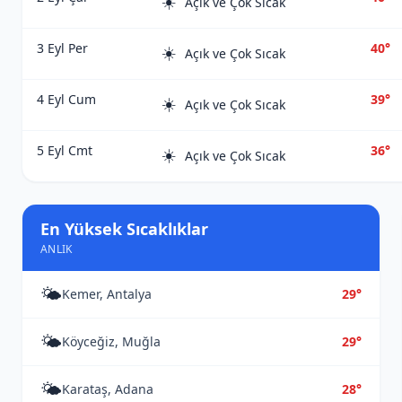
☀️
Açık ve Çok Sıcak
3 Eyl Per
40°
☀️
Açık ve Çok Sıcak
4 Eyl Cum
39°
☀️
Açık ve Çok Sıcak
5 Eyl Cmt
36°
☀️
Açık ve Çok Sıcak
En Yüksek Sıcaklıklar
ANLIK
🌤️
Kemer, Antalya
29°
🌤️
Köyceğiz, Muğla
29°
🌤️
Karataş, Adana
28°