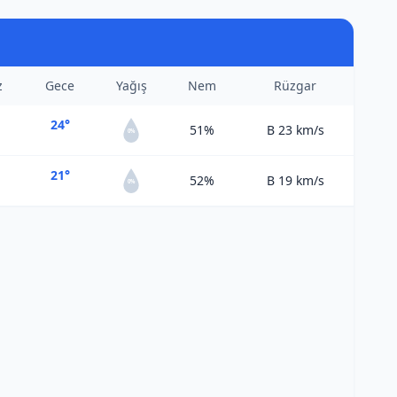
z
Gece
Yağış
Nem
Rüzgar
24°
51%
B 23
km/s
0%
21°
52%
B 19
km/s
0%