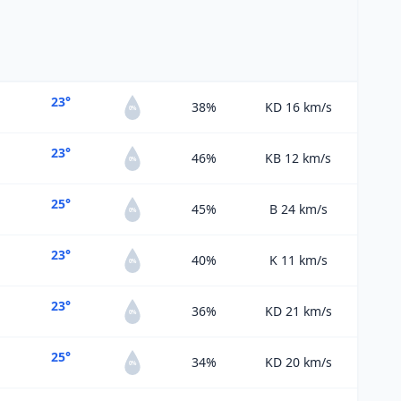
23°
38%
KD 16
km/s
0%
23°
46%
KB 12
km/s
0%
25°
45%
B 24
km/s
0%
23°
40%
K 11
km/s
0%
23°
36%
KD 21
km/s
0%
25°
34%
KD 20
km/s
0%