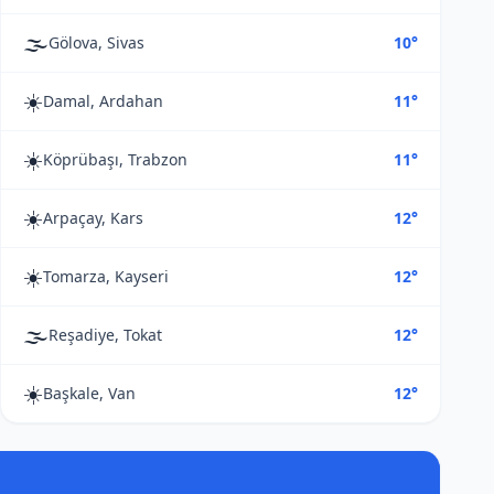
🌫️
Gölova, Sivas
10°
☀️
Damal, Ardahan
11°
☀️
Köprübaşı, Trabzon
11°
☀️
Arpaçay, Kars
12°
☀️
Tomarza, Kayseri
12°
🌫️
Reşadiye, Tokat
12°
☀️
Başkale, Van
12°