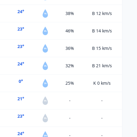
24°
38%
B 12
km/s
1%
23°
46%
B 14
km/s
4%
23°
36%
B 15
km/s
6%
24°
32%
B 21
km/s
2%
0°
25%
K 0
km/s
2%
21°
-
-
0%
23°
-
-
0%
24°
-
-
20%