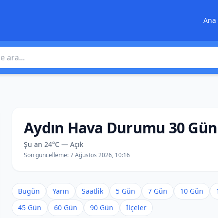
Ana 
 ara
Aydın Hava Durumu 30 Gün
Şu an 24°C — Açık
Son güncelleme:
7 Ağustos 2026, 10:16
Bugün
Yarın
Saatlik
5 Gün
7 Gün
10 Gün
45 Gün
60 Gün
90 Gün
İlçeler