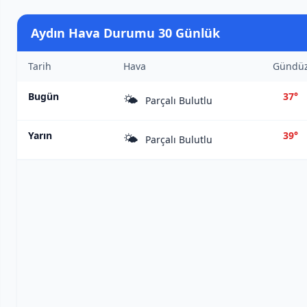
Aydın Hava Durumu 30 Günlük
Tarih
Hava
Gündü
Bugün
37°
🌤️
Parçalı Bulutlu
Yarın
39°
🌤️
Parçalı Bulutlu