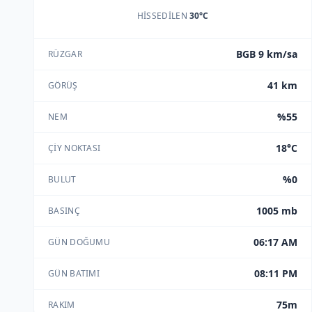
HISSEDILEN
30°C
BGB 9 km/sa
RÜZGAR
41 km
GÖRÜŞ
%55
NEM
18°C
ÇIY NOKTASI
%0
BULUT
1005 mb
BASINÇ
06:17 AM
GÜN DOĞUMU
08:11 PM
GÜN BATIMI
75m
RAKIM