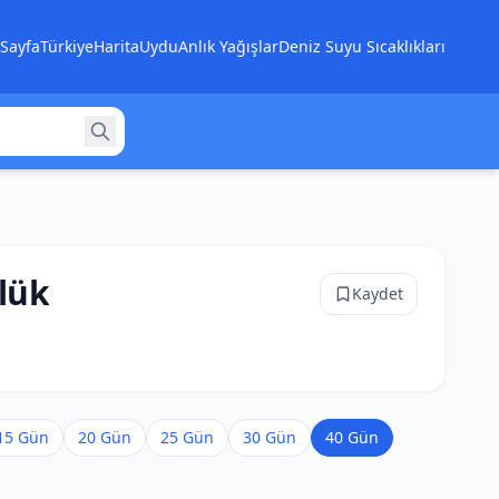
Sayfa
Türkiye
Harita
Uydu
Anlık Yağışlar
Deniz Suyu Sıcaklıkları
lük
Kaydet
15 Gün
20 Gün
25 Gün
30 Gün
40 Gün