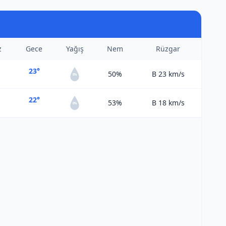
z
Gece
Yağış
Nem
Rüzgar
23°
50%
B 23
km/s
0%
22°
53%
B 18
km/s
0%