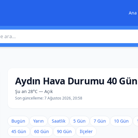
Ana 
 ara
Aydın Hava Durumu 40 Gün
Şu an 28°C — Açık
Son güncelleme:
7 Ağustos 2026, 20:58
Bugün
Yarın
Saatlik
5 Gün
7 Gün
10 Gün
45 Gün
60 Gün
90 Gün
İlçeler