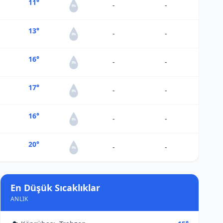
11°
-
-
0%
13°
-
-
0%
16°
-
-
0%
17°
-
-
0%
16°
-
-
0%
20°
-
-
0%
En Düşük Sıcaklıklar
ANLIK