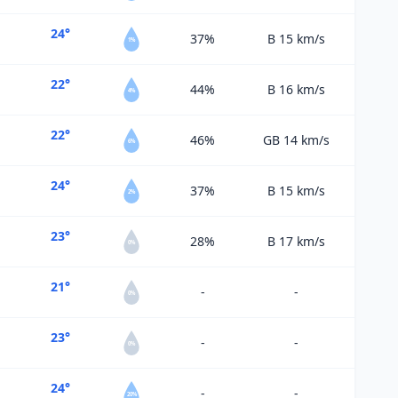
24°
37%
B 15
km/s
1%
22°
44%
B 16
km/s
4%
22°
46%
GB 14
km/s
6%
24°
37%
B 15
km/s
2%
23°
28%
B 17
km/s
0%
21°
-
-
0%
23°
-
-
0%
24°
-
-
20%