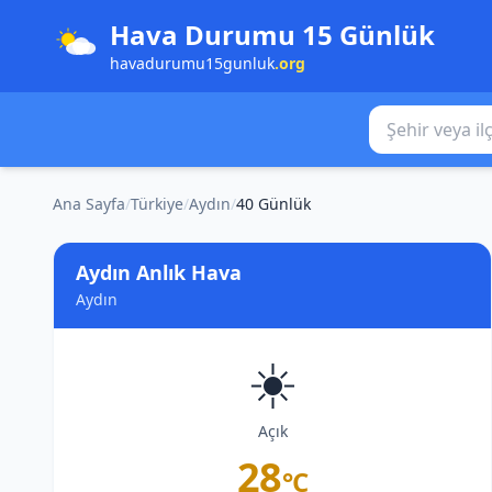
Hava Durumu 15 Günlük
havadurumu15gunluk
.org
Şehir veya ilçe
Ana Sayfa
/
Türkiye
/
Aydın
/
40 Günlük
Aydın Anlık Hava
Aydın
☀️
Açık
28
°C