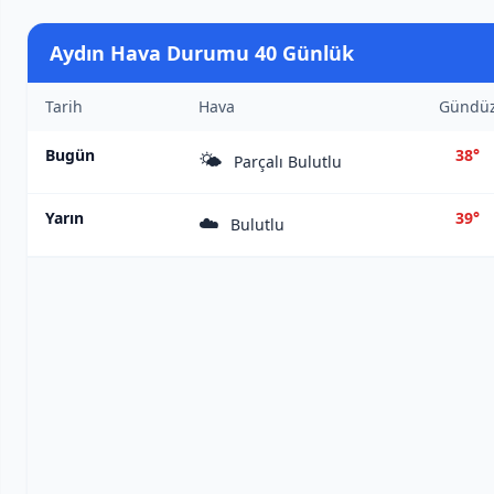
Aydın Hava Durumu 40 Günlük
Tarih
Hava
Gündü
Bugün
38°
🌤️
Parçalı Bulutlu
Yarın
39°
☁️
Bulutlu