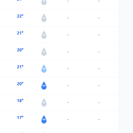
-
-
0%
22°
-
-
0%
21°
-
-
0%
20°
-
-
0%
21°
-
-
20%
20°
-
-
55%
18°
-
-
0%
17°
-
-
40%