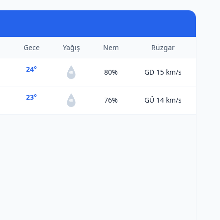
Gece
Yağış
Nem
Rüzgar
24°
80%
GD 15
km/s
0%
23°
76%
GÜ 14
km/s
0%