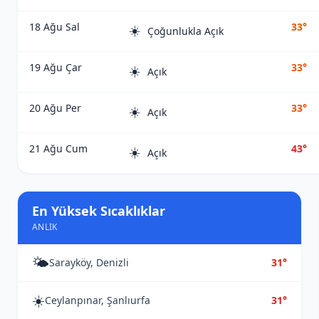
18 Ağu Sal
33°
☀️
Çoğunlukla Açık
19 Ağu Çar
33°
☀️
Açık
20 Ağu Per
33°
☀️
Açık
21 Ağu Cum
43°
☀️
Açık
En Yüksek Sıcaklıklar
ANLIK
🌤️
Sarayköy, Denizli
31°
☀️
Ceylanpınar, Şanlıurfa
31°