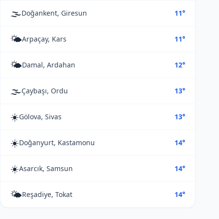
🌫️
Doğankent, Giresun
11°
🌤️
Arpaçay, Kars
11°
🌤️
Damal, Ardahan
12°
🌫️
Çaybaşı, Ordu
13°
☀️
Gölova, Sivas
13°
☀️
Doğanyurt, Kastamonu
14°
☀️
Asarcık, Samsun
14°
🌤️
Reşadiye, Tokat
14°