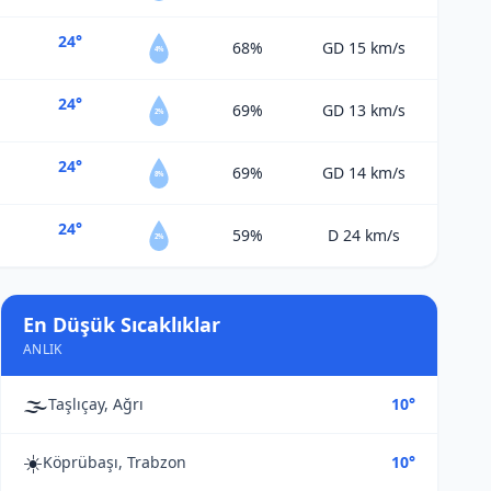
24°
68%
GD 15
km/s
4%
24°
69%
GD 13
km/s
2%
24°
69%
GD 14
km/s
8%
24°
59%
D 24
km/s
2%
En Düşük Sıcaklıklar
ANLIK
🌫️
Taşlıçay, Ağrı
10°
☀️
Köprübaşı, Trabzon
10°