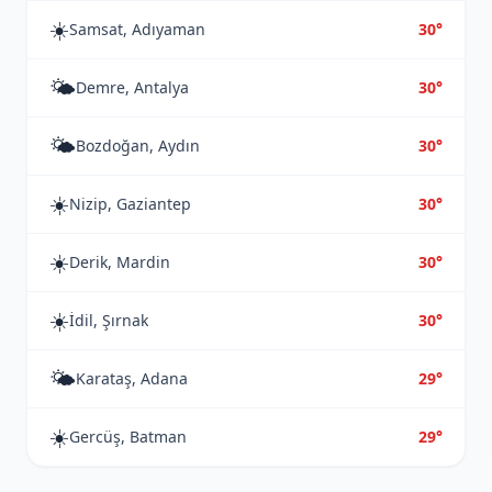
☀️
Samsat, Adıyaman
30°
🌤️
Demre, Antalya
30°
🌤️
Bozdoğan, Aydın
30°
☀️
Nizip, Gaziantep
30°
☀️
Derik, Mardin
30°
☀️
İdil, Şırnak
30°
🌤️
Karataş, Adana
29°
☀️
Gercüş, Batman
29°