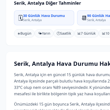
Serik, Antalya Diğer Tahminler
30 Günlük Hava Durumu
90 Günlük H
🗓️
📆
Serik, Antalya
Serik, Antalya
☀️
Bugün
🌤️
Yarın
🕐
Saatlik
📊
7 Günlük
📊
10
Serik, Antalya Hava Durumu Ha
Serik, Antalya için en güncel 15 günlük hava durumu
Antalya ilçesinde parçalı bulutlu hava koşullarında 2
33°C olup nem oranı %89 seviyesindedir. K yönünde
mesafesi ile birlikte bölgenin tipik yaz hava koşullar
Önümüzdeki 15 gün boyunca Serik, Antalya ilçesinde 