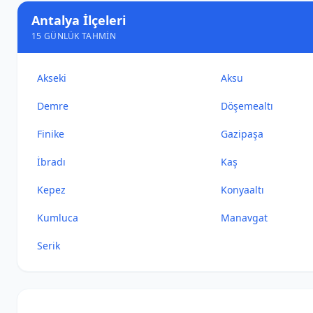
Antalya İlçeleri
15 GÜNLÜK TAHMIN
Akseki
Aksu
Demre
Döşemealtı
Finike
Gazipaşa
İbradı
Kaş
Kepez
Konyaaltı
Kumluca
Manavgat
Serik