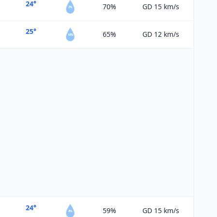
24°
70%
GD 15
km/s
2%
25°
65%
GD 12
km/s
14%
24°
59%
GD 15
km/s
4%