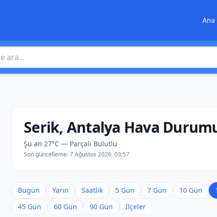
Ana 
 ara
Serik, Antalya Hava Durum
Şu an 27°C — Parçalı Bulutlu
Son güncelleme:
7 Ağustos 2026, 03:57
Bugün
Yarın
Saatlik
5 Gün
7 Gün
10 Gün
45 Gün
60 Gün
90 Gün
İlçeler