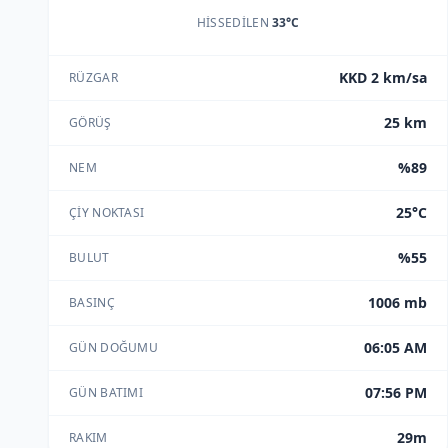
HISSEDILEN
33°C
KKD 2 km/sa
RÜZGAR
25 km
GÖRÜŞ
%89
NEM
25°C
ÇIY NOKTASI
%55
BULUT
1006 mb
BASINÇ
06:05 AM
GÜN DOĞUMU
07:56 PM
GÜN BATIMI
29m
RAKIM