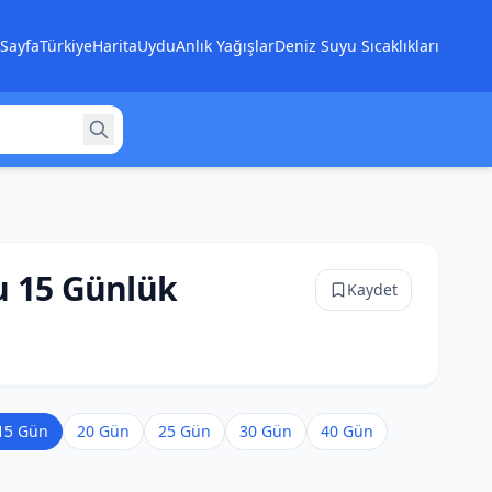
Sayfa
Türkiye
Harita
Uydu
Anlık Yağışlar
Deniz Suyu Sıcaklıkları
u 15 Günlük
Kaydet
15 Gün
20 Gün
25 Gün
30 Gün
40 Gün