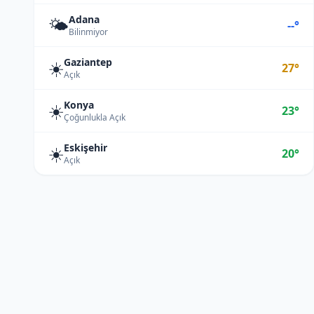
Adana
🌤️
--°
Bilinmiyor
Gaziantep
☀️
27°
Açık
Konya
☀️
23°
Çoğunlukla Açık
Eskişehir
☀️
20°
Açık