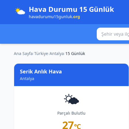
Hava Durumu 15 Günlük
havadurumu15gunluk
.org
Şehir veya ilçe
Ana Sayfa
/
Türkiye
/
Antalya
/
15 Günlük
Serik Anlık Hava
Antalya
🌤️
Parçalı Bulutlu
27
°C