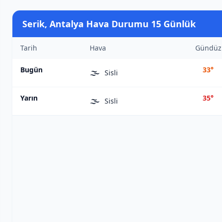
Serik, Antalya Hava Durumu 15 Günlük
Tarih
Hava
Gündüz
Bugün
33°
🌫️
Sisli
Yarın
35°
🌫️
Sisli