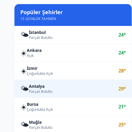
Popüler Şehirler
15 GÜNLÜK TAHMIN
İstanbul
🌤️
24°
Parçalı Bulutlu
Ankara
☀️
24°
Açık
İzmir
☀️
28°
Çoğunlukla Açık
Antalya
🌤️
29°
Parçalı Bulutlu
Bursa
☀️
21°
Çoğunlukla Açık
Muğla
🌤️
25°
Parçalı Bulutlu