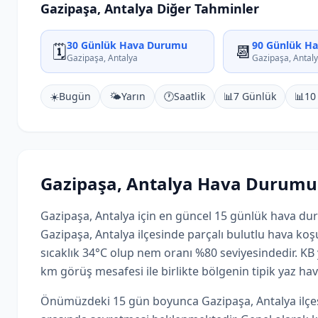
Gazipaşa, Antalya Diğer Tahminler
30 Günlük Hava Durumu
90 Günlük H
🗓️
📆
Gazipaşa, Antalya
Gazipaşa, Antal
☀️
Bugün
🌤️
Yarın
🕐
Saatlik
📊
7 Günlük
📊
10
Gazipaşa, Antalya Hava Durumu
Gazipaşa, Antalya için en güncel 15 günlük hava d
Gazipaşa, Antalya ilçesinde parçalı bulutlu hava koşu
sıcaklık 34°C olup nem oranı %80 seviyesindedir. K
km görüş mesafesi ile birlikte bölgenin tipik yaz hav
Önümüzdeki 15 gün boyunca Gazipaşa, Antalya ilçesi