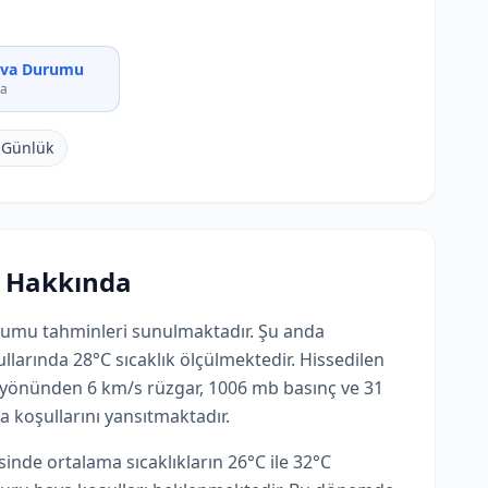
ava Durumu
ya
 Günlük
 Hakkında
urumu tahminleri sunulmaktadır. Şu anda
llarında 28°C sıcaklık ölçülmektedir. Hissedilen
B yönünden 6 km/s rüzgar, 1006 mb basınç ve 31
a koşullarını yansıtmaktadır.
nde ortalama sıcaklıkların 26°C ile 32°C