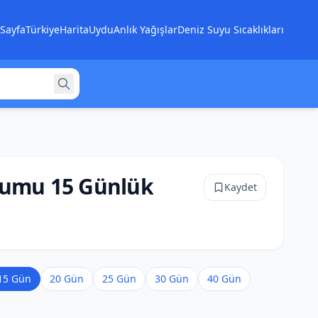
Sayfa
Türkiye
Harita
Uydu
Anlık Yağışlar
Deniz Suyu Sıcaklıkları
rumu 15 Günlük
Kaydet
15 Gün
20 Gün
25 Gün
30 Gün
40 Gün