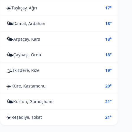
☀️
Taşlıçay, Ağrı
17°
🌤️
Damal, Ardahan
18°
🌤️
Arpaçay, Kars
18°
🌤️
Çaybaşı, Ordu
18°
🌫️
İkizdere, Rize
19°
☀️
Küre, Kastamonu
20°
🌤️
Kürtün, Gümüşhane
21°
☀️
Reşadiye, Tokat
21°