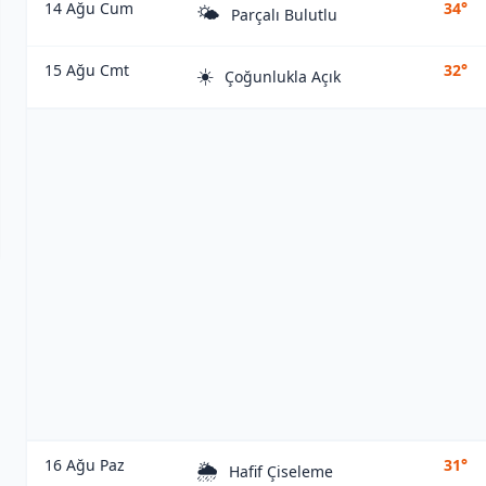
14 Ağu Cum
34°
🌤️
Parçalı Bulutlu
15 Ağu Cmt
32°
☀️
Çoğunlukla Açık
16 Ağu Paz
31°
🌦️
Hafif Çiseleme