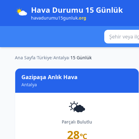
Hava Durumu 15 Günlük
havadurumu15gunluk
.org
Şehir veya ilçe
Ana Sayfa
/
Türkiye
/
Antalya
/
15 Günlük
Gazipaşa Anlık Hava
Antalya
🌤️
Parçalı Bulutlu
28
°C