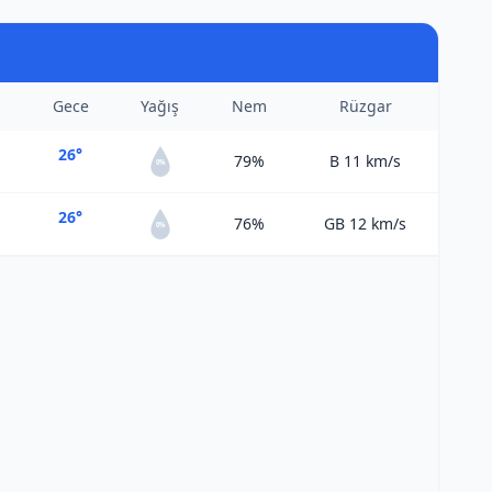
Gece
Yağış
Nem
Rüzgar
26°
79%
B 11
km/s
0%
26°
76%
GB 12
km/s
0%