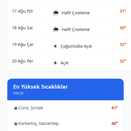
17 Ağu Pzt
31°
🌦️
Hafif Çiseleme
18 Ağu Sal
30°
🌦️
Hafif Çiseleme
19 Ağu Çar
32°
☀️
Çoğunlukla Açık
20 Ağu Per
32°
☀️
Açık
En Yüksek Sıcaklıklar
ANLIK
☀️
Cizre, Şırnak
41°
☀️
Karkamış, Gaziantep
40°