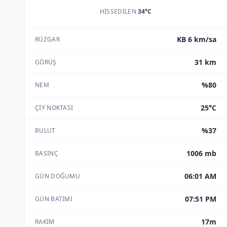
HISSEDILEN
34°C
KB 6 km/sa
RÜZGAR
31 km
GÖRÜŞ
%80
NEM
25°C
ÇIY NOKTASI
%37
BULUT
1006 mb
BASINÇ
06:01 AM
GÜN DOĞUMU
07:51 PM
GÜN BATIMI
17m
RAKIM