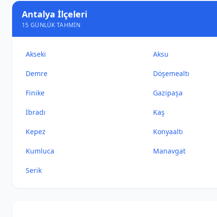
Antalya İlçeleri
15 GÜNLÜK TAHMIN
Akseki
Aksu
Demre
Döşemealtı
Finike
Gazipaşa
İbradı
Kaş
Kepez
Konyaaltı
Kumluca
Manavgat
Serik