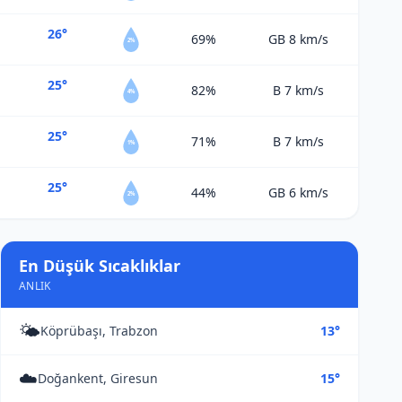
26°
69%
GB 8
km/s
2%
25°
82%
B 7
km/s
4%
25°
71%
B 7
km/s
1%
25°
44%
GB 6
km/s
2%
En Düşük Sıcaklıklar
ANLIK
🌤️
Köprübaşı, Trabzon
13°
☁️
Doğankent, Giresun
15°