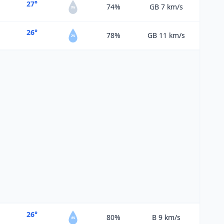
27°
74%
GB 7
km/s
0%
26°
78%
GB 11
km/s
2%
26°
80%
B 9
km/s
4%