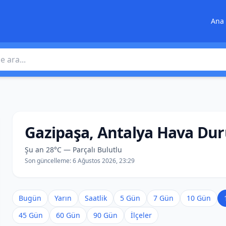
Ana 
 ara
Gazipaşa, Antalya Hava Du
Şu an 28°C — Parçalı Bulutlu
Son güncelleme:
6 Ağustos 2026, 23:29
Bugün
Yarın
Saatlik
5 Gün
7 Gün
10 Gün
45 Gün
60 Gün
90 Gün
İlçeler