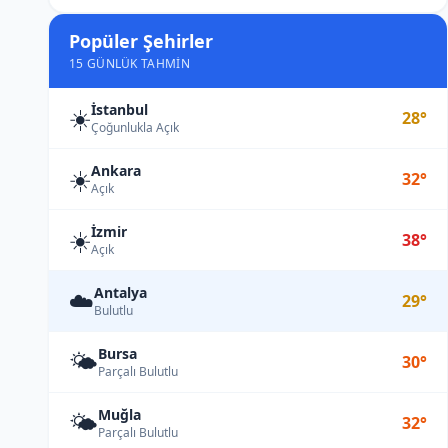
Popüler Şehirler
15 GÜNLÜK TAHMIN
İstanbul
☀️
28°
Çoğunlukla Açık
Ankara
☀️
32°
Açık
İzmir
☀️
38°
Açık
Antalya
☁️
29°
Bulutlu
Bursa
🌤️
30°
Parçalı Bulutlu
Muğla
🌤️
32°
Parçalı Bulutlu