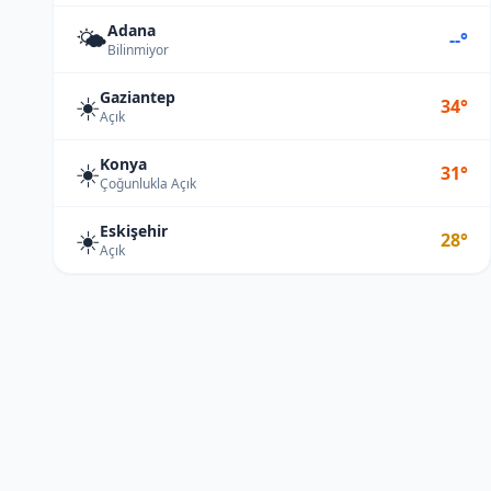
Adana
🌤️
--°
Bilinmiyor
Gaziantep
☀️
34°
Açık
Konya
☀️
31°
Çoğunlukla Açık
Eskişehir
☀️
28°
Açık