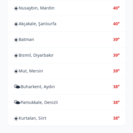
☀️
Nusaybin, Mardin
40°
☀️
Akçakale, Şanlıurfa
40°
☀️
Batman
39°
☀️
Bismil, Diyarbakır
39°
☀️
Mut, Mersin
39°
🌤️
Buharkent, Aydın
38°
🌤️
Pamukkale, Denizli
38°
☀️
Kurtalan, Siirt
38°