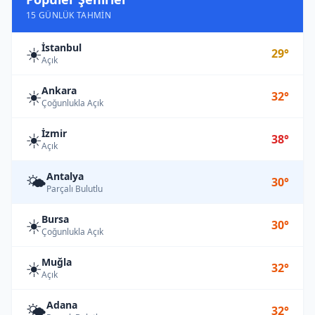
15 GÜNLÜK TAHMIN
İstanbul
☀️
29°
Açık
Ankara
☀️
32°
Çoğunlukla Açık
İzmir
☀️
38°
Açık
Antalya
🌤️
30°
Parçalı Bulutlu
Bursa
☀️
30°
Çoğunlukla Açık
Muğla
☀️
32°
Açık
Adana
🌤️
32°