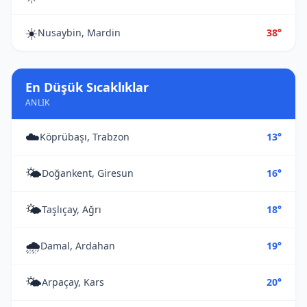
☀️
Nusaybin, Mardin
38°
En Düşük Sıcaklıklar
ANLIK
☁️
Köprübaşı, Trabzon
13°
🌤️
Doğankent, Giresun
16°
🌤️
Taşlıçay, Ağrı
18°
🌧️
Damal, Ardahan
19°
🌤️
Arpaçay, Kars
20°