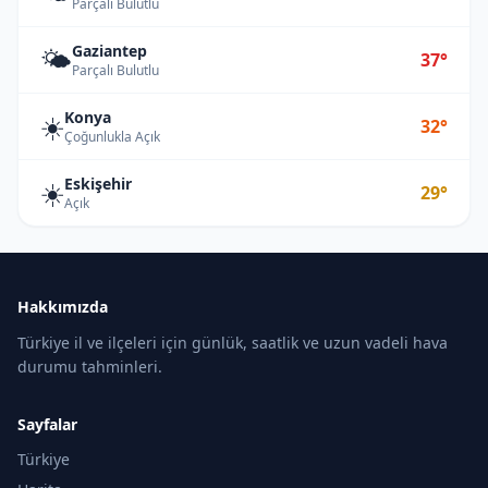
Parçalı Bulutlu
Gaziantep
🌤️
37°
Parçalı Bulutlu
Konya
☀️
32°
Çoğunlukla Açık
Eskişehir
☀️
29°
Açık
Hakkımızda
Türkiye il ve ilçeleri için günlük, saatlik ve uzun vadeli hava
durumu tahminleri.
Sayfalar
Türkiye