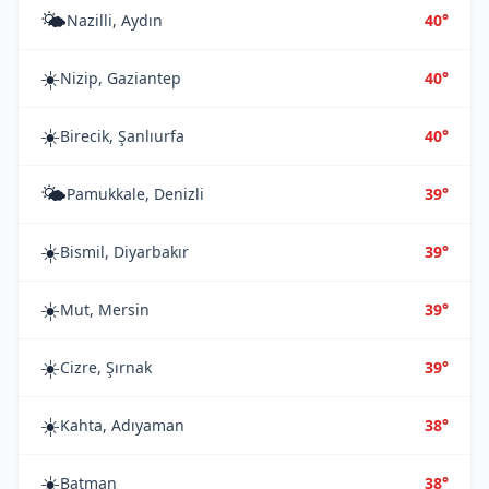
🌤️
Nazilli, Aydın
40°
☀️
Nizip, Gaziantep
40°
☀️
Birecik, Şanlıurfa
40°
🌤️
Pamukkale, Denizli
39°
☀️
Bismil, Diyarbakır
39°
☀️
Mut, Mersin
39°
☀️
Cizre, Şırnak
39°
☀️
Kahta, Adıyaman
38°
☀️
Batman
38°