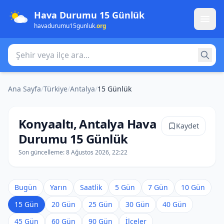
Hava Durumu 15 Günlük
havadurumu15gunluk
.org
Şehir veya ilçe ara
Ana Sayfa
/
Türkiye
/
Antalya
/
15 Günlük
Konyaaltı, Antalya Hava
Kaydet
Durumu 15 Günlük
Son güncelleme:
8 Ağustos 2026, 22:22
Bugün
Yarın
Saatlik
5 Gün
7 Gün
10 Gün
15 Gün
20 Gün
25 Gün
30 Gün
40 Gün
45 Gün
60 Gün
90 Gün
İlçeler