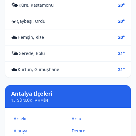
🌤️
Küre, Kastamonu
20°
☀️
Çaybaşı, Ordu
20°
☁️
Hemşin, Rize
20°
🌤️
Gerede, Bolu
21°
☁️
Kürtün, Gümüşhane
21°
Antalya İlçeleri
15 GÜNLÜK TAHMIN
Akseki
Aksu
Alanya
Demre