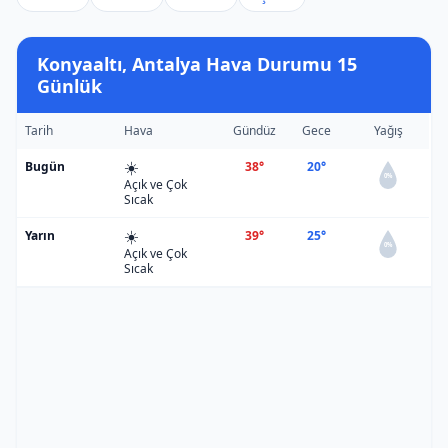
Konyaaltı, Antalya Hava Durumu 15
Günlük
Tarih
Hava
Gündüz
Gece
Yağış
☀️
Bugün
38°
20°
0%
Açık ve Çok
Sıcak
☀️
Yarın
39°
25°
0%
Açık ve Çok
Sıcak