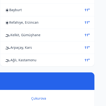
☀️
Bayburt
11°
☀️
Refahiye, Erzincan
11°
🌫️
Kelkit, Gümüşhane
11°
🌫️
Arpaçay, Kars
11°
🌫️
Ağlı, Kastamonu
11°
Çukurova