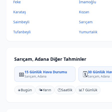
Feke
İmamoğlu
Karataş
Kozan
Saimbeyli
Sarıçam
Tufanbeyli
Yumurtalık
Sarıçam, Adana Diğer Tahminler
15 Günlük Hava Durumu
30 Günlük Ha
📅
🗓️
Sarıçam, Adana
Sarıçam, Adana
☀️
Bugün
🌤️
Yarın
🕐
Saatlik
📊
7 Günlük