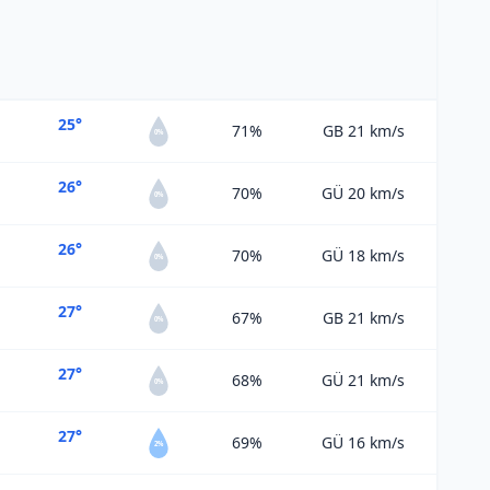
25°
71%
GB 21
km/s
0%
26°
70%
GÜ 20
km/s
0%
26°
70%
GÜ 18
km/s
0%
27°
67%
GB 21
km/s
0%
27°
68%
GÜ 21
km/s
0%
27°
69%
GÜ 16
km/s
2%