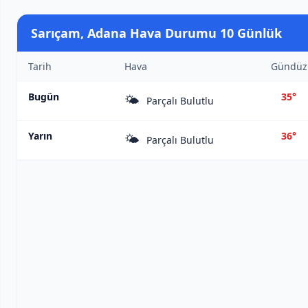
Sarıçam, Adana Hava Durumu 10 Günlük
Tarih
Hava
Gündüz
Bugün
35°
🌤️
Parçalı Bulutlu
Yarın
36°
🌤️
Parçalı Bulutlu