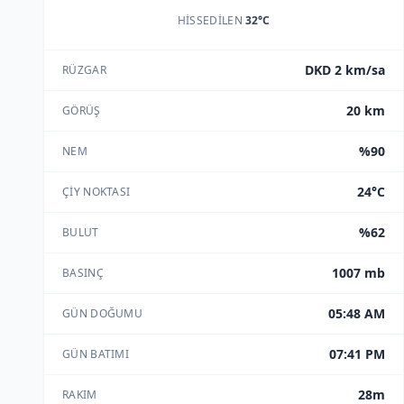
HISSEDILEN
32°C
DKD 2 km/sa
RÜZGAR
20 km
GÖRÜŞ
%90
NEM
24°C
ÇIY NOKTASI
%62
BULUT
1007 mb
BASINÇ
05:48 AM
GÜN DOĞUMU
07:41 PM
GÜN BATIMI
28m
RAKIM