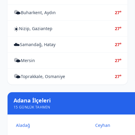
🌤️
Buharkent, Aydın
27°
☀️
Nizip, Gaziantep
27°
☁️
Samandağ, Hatay
27°
🌤️
Mersin
27°
🌤️
Toprakkale, Osmaniye
27°
Adana İlçeleri
15 GÜNLÜK TAHMIN
Aladağ
Ceyhan