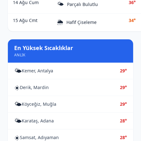
14 Ağu Cum
36°
🌤️
Parçalı Bulutlu
15 Ağu Cmt
34°
🌦️
Hafif Çiseleme
En Yüksek Sıcaklıklar
ANLIK
🌤️
Kemer, Antalya
29°
☀️
Derik, Mardin
29°
🌤️
Köyceğiz, Muğla
29°
🌤️
Karataş, Adana
28°
☀️
Samsat, Adıyaman
28°