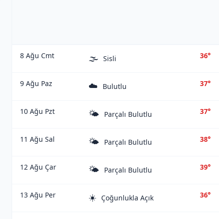
8 Ağu Cmt
36°
🌫️
Sisli
9 Ağu Paz
37°
☁️
Bulutlu
10 Ağu Pzt
37°
🌤️
Parçalı Bulutlu
11 Ağu Sal
38°
🌤️
Parçalı Bulutlu
12 Ağu Çar
39°
🌤️
Parçalı Bulutlu
13 Ağu Per
36°
☀️
Çoğunlukla Açık