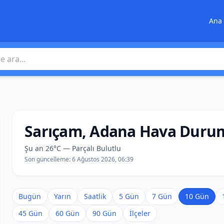
Ana 
 ara
Sarıçam, Adana Hava Duru
Şu an 26°C — Parçalı Bulutlu
Son güncelleme:
6 Ağustos 2026, 06:39
Bugün
Yarın
Saatlik
5 Gün
7 Gün
10 Gün
45 Gün
60 Gün
90 Gün
İlçeler