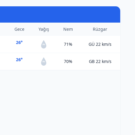
Gece
Yağış
Nem
Rüzgar
26°
71%
GÜ 22
km/s
0%
26°
70%
GB 22
km/s
0%