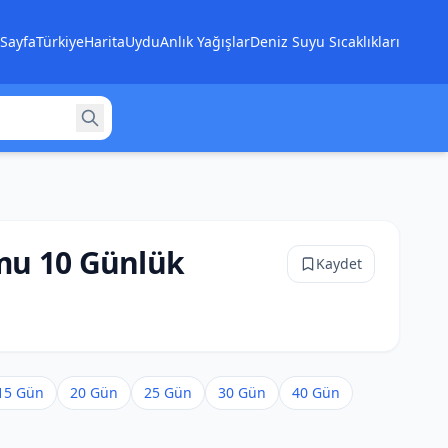
Sayfa
Türkiye
Harita
Uydu
Anlık Yağışlar
Deniz Suyu Sıcaklıkları
mu 10 Günlük
Kaydet
15 Gün
20 Gün
25 Gün
30 Gün
40 Gün