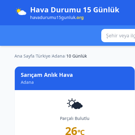
Hava Durumu 15 Günlük
havadurumu15gunluk
.org
Şehir veya ilçe
Ana Sayfa
/
Türkiye
/
Adana
/
10 Günlük
Sarıçam Anlık Hava
Adana
🌤️
Parçalı Bulutlu
26
°C