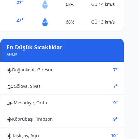
27°
68%
GÜ 14
km/s
16%
27°
68%
GÜ 13
km/s
40%
En Düşük Sıcaklıklar
ANLIK
☀️
Doğankent, Giresun
7°
🌫️
Gölova, Sivas
7°
🌫️
Mesudiye, Ordu
9°
☀️
Köprübaşı, Trabzon
9°
☀️
Taşlıçay, Ağrı
10°