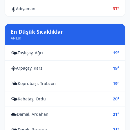
☀️
Adıyaman
37°
En Düşük Sıcaklıklar
ANLIK
🌤️
Taşlıçay, Ağrı
19°
☀️
Arpaçay, Kars
19°
🌤️
Köprübaşı, Trabzon
19°
🌤️
Kabataş, Ordu
20°
☁️
Damal, Ardahan
21°
🌤️
Dereli, Giresun
21°