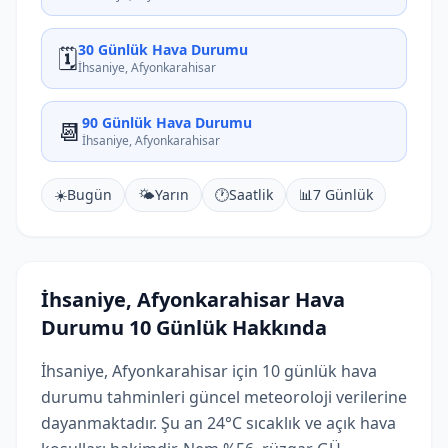
30 Günlük Hava Durumu
🗓️
İhsaniye, Afyonkarahisar
90 Günlük Hava Durumu
📆
İhsaniye, Afyonkarahisar
☀️
Bugün
🌤️
Yarın
🕐
Saatlik
📊
7 Günlük
İhsaniye, Afyonkarahisar Hava
Durumu 10 Günlük Hakkında
İhsaniye, Afyonkarahisar için 10 günlük hava
durumu tahminleri güncel meteoroloji verilerine
dayanmaktadır. Şu an 24°C sıcaklık ve açık hava