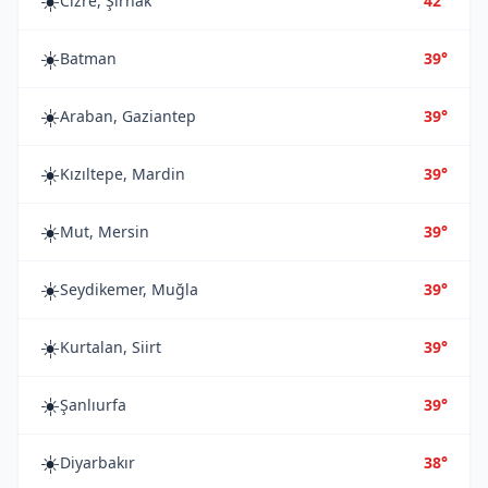
☀️
Cizre, Şırnak
42°
☀️
Batman
39°
☀️
Araban, Gaziantep
39°
☀️
Kızıltepe, Mardin
39°
☀️
Mut, Mersin
39°
☀️
Seydikemer, Muğla
39°
☀️
Kurtalan, Siirt
39°
☀️
Şanlıurfa
39°
☀️
Diyarbakır
38°