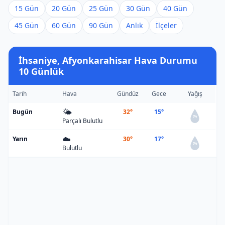
15 Gün
20 Gün
25 Gün
30 Gün
40 Gün
45 Gün
60 Gün
90 Gün
Anlık
İlçeler
İhsaniye, Afyonkarahisar Hava Durumu
10 Günlük
Tarih
Hava
Gündüz
Gece
Yağış
🌤️
Bugün
32°
15°
0%
Parçalı Bulutlu
☁️
Yarın
30°
17°
0%
Bulutlu