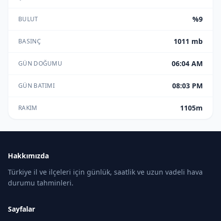
%9
BULUT
1011 mb
BASINÇ
06:04 AM
GÜN DOĞUMU
08:03 PM
GÜN BATIMI
1105m
RAKIM
Hakkımızda
Türkiye il ve ilçeleri için günlük, saatlik ve uzun vadeli hava
durumu tahminleri.
Sayfalar