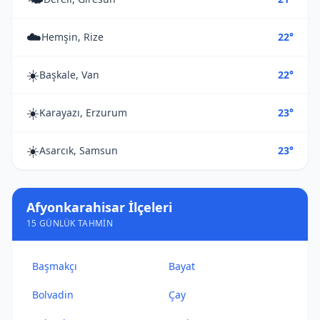
☁️
Hemşin, Rize
22°
☀️
Başkale, Van
22°
☀️
Karayazı, Erzurum
23°
☀️
Asarcık, Samsun
23°
Afyonkarahisar İlçeleri
15 GÜNLÜK TAHMIN
Başmakçı
Bayat
Bolvadin
Çay