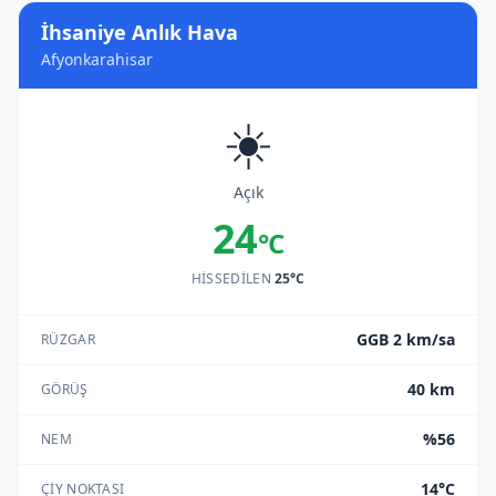
İhsaniye Anlık Hava
Afyonkarahisar
☀️
Açık
24
°C
HISSEDILEN
25°C
GGB 2 km/sa
RÜZGAR
40 km
GÖRÜŞ
%56
NEM
14°C
ÇIY NOKTASI