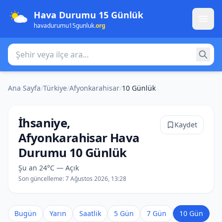
Hava Durumu 15 Günlük
havadurumu15gunluk
.org
Şehir veya ilçe ara
Ana Sayfa
/
Türkiye
/
Afyonkarahisar
/
10 Günlük
İhsaniye,
Kaydet
Afyonkarahisar Hava
Durumu 10 Günlük
Şu an 24°C — Açık
Son güncelleme:
7 Ağustos 2026, 13:28
Bugün
Yarın
Saatlik
5 Gün
7 Gün
10 Gün