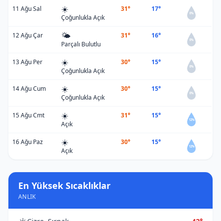
☀️
11 Ağu Sal
31°
17°
0%
Çoğunlukla Açık
🌤️
12 Ağu Çar
31°
16°
0%
Parçalı Bulutlu
☀️
13 Ağu Per
30°
15°
0%
Çoğunlukla Açık
☀️
14 Ağu Cum
30°
15°
0%
Çoğunlukla Açık
☀️
15 Ağu Cmt
31°
15°
12%
Açık
☀️
16 Ağu Paz
30°
15°
12%
Açık
En Yüksek Sıcaklıklar
ANLIK