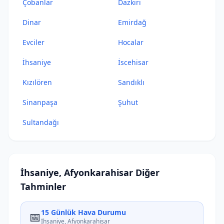
Çobanlar
Dazkırı
Dinar
Emirdağ
Evciler
Hocalar
İhsaniye
İscehisar
Kızılören
Sandıklı
Sinanpaşa
Şuhut
Sultandağı
İhsaniye, Afyonkarahisar Diğer
Tahminler
15 Günlük Hava Durumu
📅
İhsaniye, Afyonkarahisar