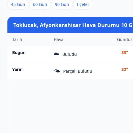
45 Gün
60 Gün
90 Gün
İlçeler
Toklucak, Afyonkarahisar Hava Durumu 10 
Tarih
Hava
Gündüz
Bugün
33°
☁️
Bulutlu
Yarın
32°
🌤️
Parçalı Bulutlu