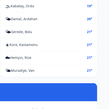
🌫️
Kabataş, Ordu
19°
🌤️
Damal, Ardahan
20°
🌤️
Gerede, Bolu
21°
☀️
Küre, Kastamonu
21°
☁️
Hemşin, Rize
21°
🌤️
Muradiye, Van
21°