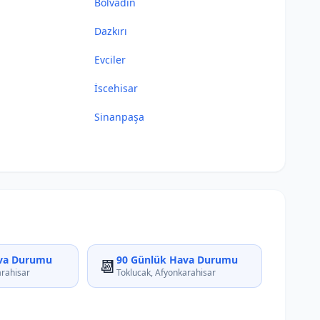
Bolvadin
Dazkırı
Evciler
İscehisar
Sinanpaşa
va Durumu
90 Günlük Hava Durumu
📆
arahisar
Toklucak, Afyonkarahisar