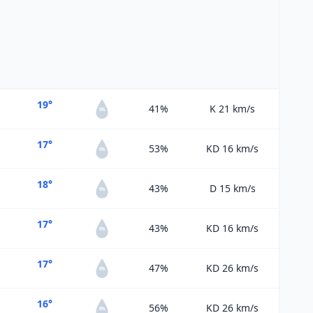
19°
41%
K 21
km/s
0%
17°
53%
KD 16
km/s
0%
18°
43%
D 15
km/s
0%
17°
43%
KD 16
km/s
0%
17°
47%
KD 26
km/s
0%
16°
56%
KD 26
km/s
0%