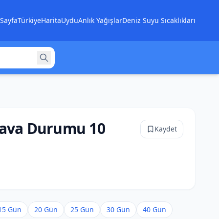
Sayfa
Türkiye
Harita
Uydu
Anlık Yağışlar
Deniz Suyu Sıcaklıkları
Hava Durumu 10
Kaydet
15 Gün
20 Gün
25 Gün
30 Gün
40 Gün