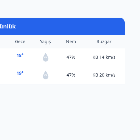
Günlük
Gece
Yağış
Nem
Rüzgar
18°
47%
KB 14
km/s
0%
19°
47%
KB 20
km/s
0%