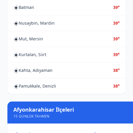
☀️
Batman
39°
☀️
Nusaybin, Mardin
39°
☀️
Mut, Mersin
39°
☀️
Kurtalan, Siirt
39°
☀️
Kahta, Adıyaman
38°
☀️
Pamukkale, Denizli
38°
Afyonkarahisar İlçeleri
15 GÜNLÜK TAHMIN