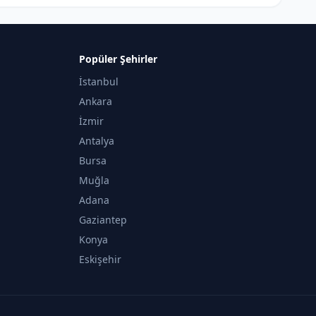
Popüler Şehirler
İstanbul
Ankara
İzmir
Antalya
Bursa
Muğla
Adana
Gaziantep
Konya
Eskişehir