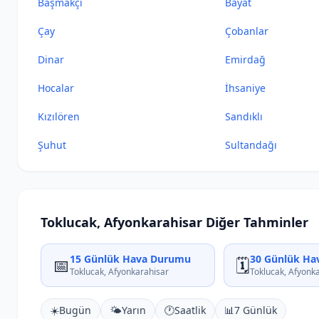
Başmakçı
Bayat
Çay
Çobanlar
Dinar
Emirdağ
Hocalar
İhsaniye
Kızılören
Sandıklı
Şuhut
Sultandağı
Toklucak, Afyonkarahisar Diğer Tahminler
15 Günlük Hava Durumu
30 Günlük Ha
📅
🗓️
Toklucak, Afyonkarahisar
Toklucak, Afyonk
☀️
Bugün
🌤️
Yarın
🕐
Saatlik
📊
7 Günlük