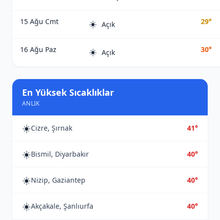
15 Ağu Cmt
29°
☀️
Açık
16 Ağu Paz
30°
☀️
Açık
En Yüksek Sıcaklıklar
ANLIK
☀️
Cizre, Şırnak
41°
☀️
Bismil, Diyarbakır
40°
☀️
Nizip, Gaziantep
40°
☀️
Akçakale, Şanlıurfa
40°