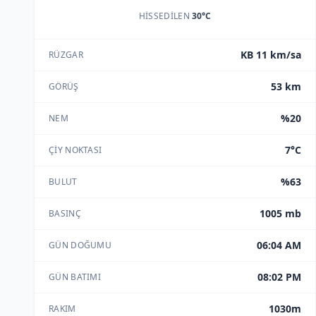
HISSEDILEN
30°C
KB 11 km/sa
RÜZGAR
53 km
GÖRÜŞ
%20
NEM
7°C
ÇIY NOKTASI
%63
BULUT
1005 mb
BASINÇ
06:04 AM
GÜN DOĞUMU
08:02 PM
GÜN BATIMI
1030m
RAKIM