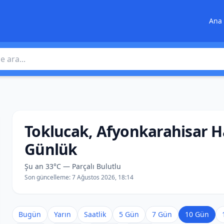
Ana 
 ara
Toklucak, Afyonkarahisar 
Günlük
Şu an 33°C — Parçalı Bulutlu
Son güncelleme:
7 Ağustos 2026, 18:14
Bugün
Yarın
Saatlik
5 Gün
7 Gün
10 Gün