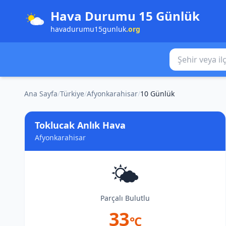
Hava Durumu 15 Günlük
havadurumu15gunluk
.org
Şehir veya ilçe
Ana Sayfa
/
Türkiye
/
Afyonkarahisar
/
10 Günlük
Toklucak Anlık Hava
Afyonkarahisar
🌤️
Parçalı Bulutlu
33
°C