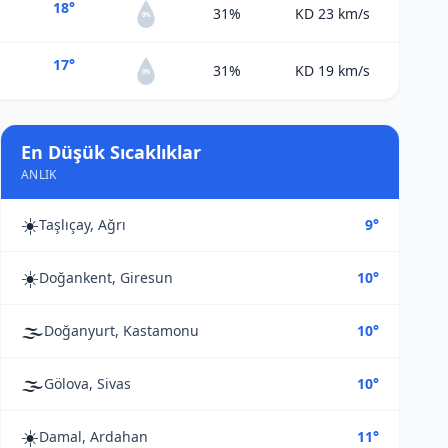
18°
31%
KD 23
km/s
0%
17°
31%
KD 19
km/s
0%
En Düşük Sıcaklıklar
ANLIK
☀️
Taşlıçay, Ağrı
9°
☀️
Doğankent, Giresun
10°
🌫️
Doğanyurt, Kastamonu
10°
🌫️
Gölova, Sivas
10°
☀️
Damal, Ardahan
11°