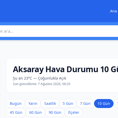
Ana 
 ara
Aksaray Hava Durumu 10 G
Şu an 23°C — Çoğunlukla Açık
Son güncelleme:
7 Ağustos 2026, 06:33
Bugün
Yarın
Saatlik
5 Gün
7 Gün
10 Gün
45 Gün
60 Gün
90 Gün
İlçeler