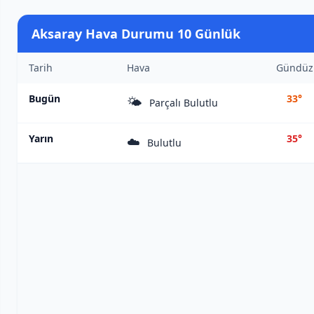
Aksaray Hava Durumu 10 Günlük
Tarih
Hava
Gündüz
Bugün
33°
🌤️
Parçalı Bulutlu
Yarın
35°
☁️
Bulutlu