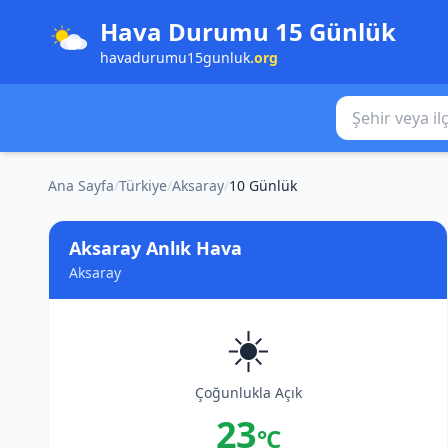
Hava Durumu 15 Günlük
havadurumu15gunluk
.org
Şehir veya ilçe
Ana Sayfa
/
Türkiye
/
Aksaray
/
10 Günlük
Aksaray Anlık Hava
Aksaray
☀️
Çoğunlukla Açık
23
°C