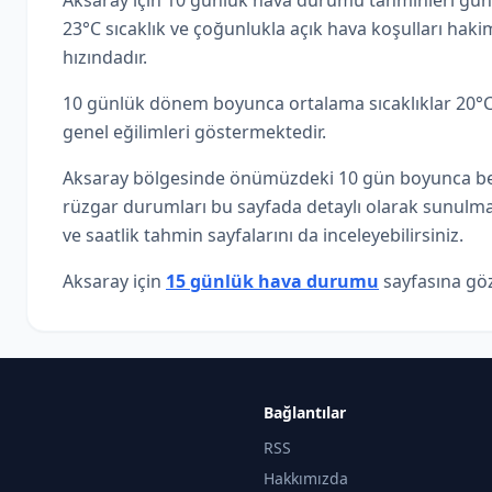
Aksaray için 10 günlük hava durumu tahminleri günc
23°C sıcaklık ve çoğunlukla açık hava koşulları ha
hızındadır.
10 günlük dönem boyunca ortalama sıcaklıklar 20°C-
genel eğilimleri göstermektedir.
Aksaray bölgesinde önümüzdeki 10 gün boyunca beklen
rüzgar durumları bu sayfada detaylı olarak sunulmak
ve saatlik tahmin sayfalarını da inceleyebilirsiniz.
Aksaray için
15 günlük hava durumu
sayfasına göz 
Bağlantılar
RSS
Hakkımızda