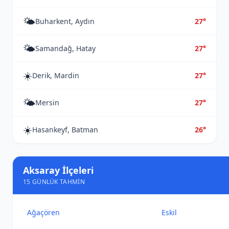
🌤️
Buharkent, Aydın
27°
🌤️
Samandağ, Hatay
27°
☀️
Derik, Mardin
27°
🌤️
Mersin
27°
☀️
Hasankeyf, Batman
26°
Aksaray İlçeleri
15 GÜNLÜK TAHMIN
Ağaçören
Eskil