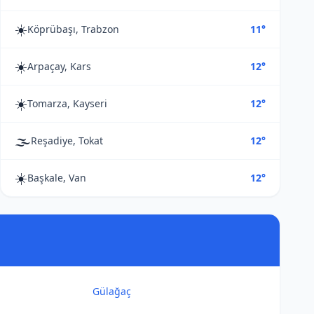
☀️
Köprübaşı, Trabzon
11°
☀️
Arpaçay, Kars
12°
☀️
Tomarza, Kayseri
12°
🌫️
Reşadiye, Tokat
12°
☀️
Başkale, Van
12°
Gülağaç