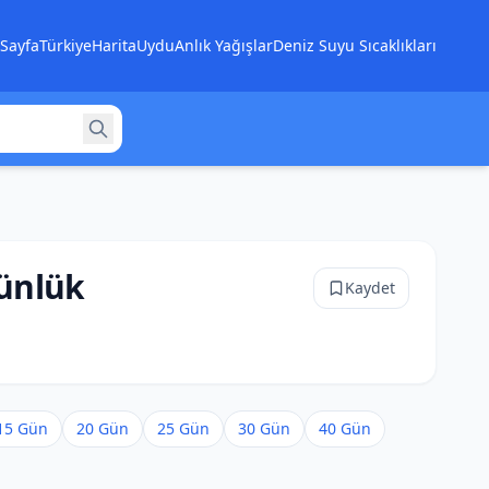
Sayfa
Türkiye
Harita
Uydu
Anlık Yağışlar
Deniz Suyu Sıcaklıkları
ünlük
Kaydet
15 Gün
20 Gün
25 Gün
30 Gün
40 Gün