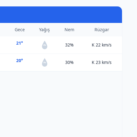
Gece
Yağış
Nem
Rüzgar
21°
32%
K 22
km/s
0%
20°
30%
K 23
km/s
0%