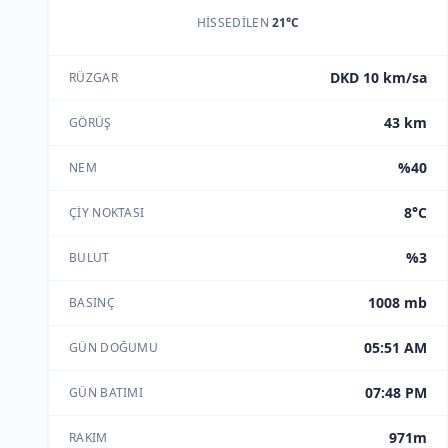
HISSEDILEN
21°C
DKD 10 km/sa
RÜZGAR
43 km
GÖRÜŞ
%40
NEM
8°C
ÇIY NOKTASI
%3
BULUT
1008 mb
BASINÇ
05:51 AM
GÜN DOĞUMU
07:48 PM
GÜN BATIMI
971m
RAKIM