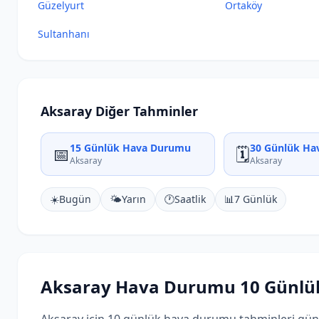
Güzelyurt
Ortaköy
Sultanhanı
Aksaray Diğer Tahminler
15 Günlük Hava Durumu
30 Günlük Ha
📅
🗓️
Aksaray
Aksaray
☀️
Bugün
🌤️
Yarın
🕐
Saatlik
📊
7 Günlük
Aksaray Hava Durumu 10 Günlü