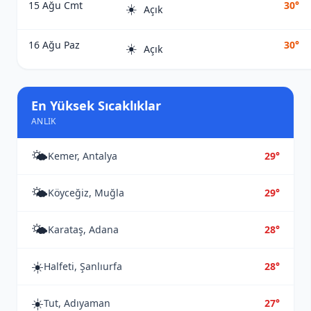
15 Ağu Cmt
30°
☀️
Açık
16 Ağu Paz
30°
☀️
Açık
En Yüksek Sıcaklıklar
ANLIK
🌤️
Kemer, Antalya
29°
🌤️
Köyceğiz, Muğla
29°
🌤️
Karataş, Adana
28°
☀️
Halfeti, Şanlıurfa
28°
☀️
Tut, Adıyaman
27°