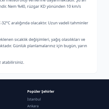
el meteoroloji verilerine dayanmaktadır. Şu an
kimdir. Nem %40, rüzgar KD yönünden 10 km/s
32°C aralığında olacaktır. Uzun vadeli tahminler
en sıcaklık değişimleri, yağış olasılıkları ve
tadır. Günlük planlamalarınız için bugün, yarın
atabilirsiniz.
Popüler Şehirler
İstanbul
Ankara