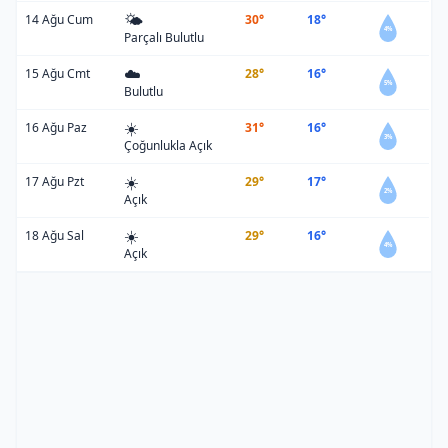
🌤️
14 Ağu Cum
30°
18°
4%
Parçalı Bulutlu
☁️
15 Ağu Cmt
28°
16°
5%
Bulutlu
☀️
16 Ağu Paz
31°
16°
3%
Çoğunlukla Açık
☀️
17 Ağu Pzt
29°
17°
2%
Açık
☀️
18 Ağu Sal
29°
16°
4%
Açık