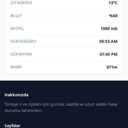
13°C
ÇIY NOKTASI
%68
BULUT
1009 mb
BASINÇ
05:53 AM
GÜN DOĞUMU
07:45 PM
GÜN BATIMI
971m
RAKIM
Hakkımızda
Türkiye il ve ilçeleri için günlük, saatlik ve uzun vadeli hava
durumu tahminleri.
Sayfalar