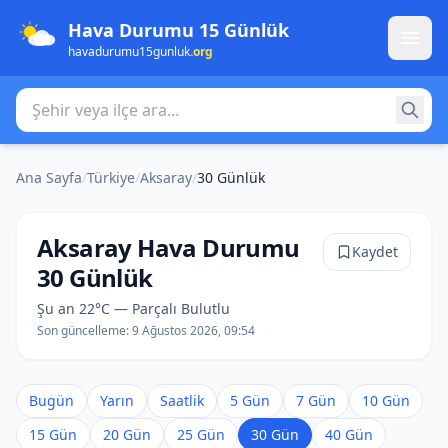
Hava Durumu 15 Günlük
havadurumu15gunluk
.org
Şehir veya ilçe ara
Ana Sayfa
/
Türkiye
/
Aksaray
/
30 Günlük
Aksaray Hava Durumu
Kaydet
30 Günlük
Şu an 22°C — Parçalı Bulutlu
Son güncelleme:
9 Ağustos 2026, 09:54
Bugün
Yarın
Saatlik
5 Gün
7 Gün
10 Gün
15 Gün
20 Gün
25 Gün
30 Gün
40 Gün