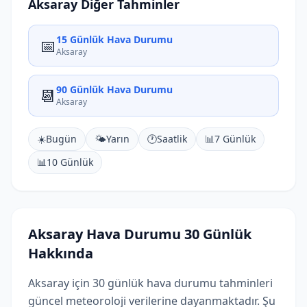
Aksaray Diğer Tahminler
15 Günlük Hava Durumu
📅
Aksaray
90 Günlük Hava Durumu
📆
Aksaray
☀️
Bugün
🌤️
Yarın
🕐
Saatlik
📊
7 Günlük
📊
10 Günlük
Aksaray Hava Durumu 30 Günlük
Hakkında
Aksaray için 30 günlük hava durumu tahminleri
güncel meteoroloji verilerine dayanmaktadır. Şu