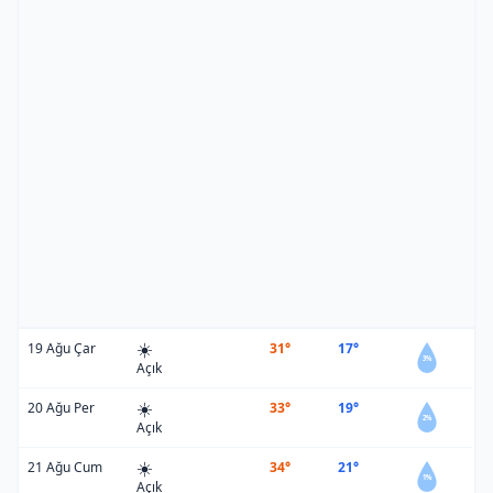
☀️
19 Ağu Çar
31°
17°
3%
Açık
☀️
20 Ağu Per
33°
19°
2%
Açık
☀️
21 Ağu Cum
34°
21°
1%
Açık