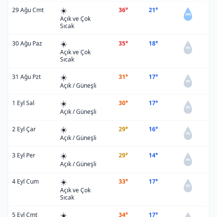
☀️
29 Ağu Cmt
36°
21°
20%
Açık ve Çok
Sıcak
☀️
30 Ağu Paz
35°
18°
0%
Açık ve Çok
Sıcak
☀️
31 Ağu Pzt
31°
17°
0%
Açık / Güneşli
☀️
1 Eyl Sal
30°
17°
0%
Açık / Güneşli
☀️
2 Eyl Çar
29°
16°
0%
Açık / Güneşli
☀️
3 Eyl Per
29°
14°
0%
Açık / Güneşli
☀️
4 Eyl Cum
33°
17°
0%
Açık ve Çok
Sıcak
☀️
5 Eyl Cmt
34°
17°