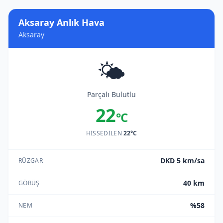
Aksaray Anlık Hava
Aksaray
🌤️
Parçalı Bulutlu
22
°C
HISSEDILEN
22°C
DKD 5 km/sa
RÜZGAR
40 km
GÖRÜŞ
%58
NEM