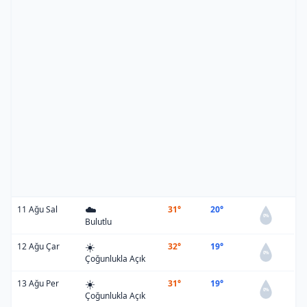
☁️
11 Ağu Sal
31°
20°
0%
Bulutlu
☀️
12 Ağu Çar
32°
19°
0%
Çoğunlukla Açık
☀️
13 Ağu Per
31°
19°
0%
Çoğunlukla Açık