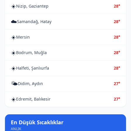
☀️
Nizip, Gaziantep
28°
☁️
Samandağ, Hatay
28°
☀️
Mersin
28°
☀️
Bodrum, Muğla
28°
☀️
Halfeti, Şanlıurfa
28°
🌤️
Didim, Aydın
27°
☀️
Edremit, Balıkesir
27°
En Düşük Sıcaklıklar
ANLIK