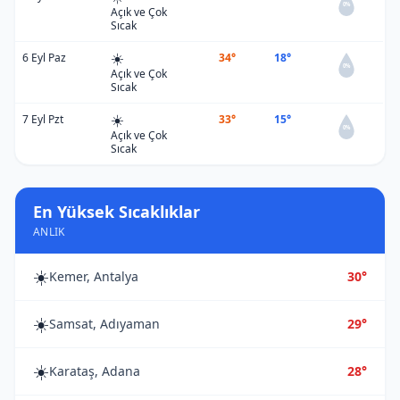
0%
Açık ve Çok
Sıcak
☀️
6 Eyl Paz
34°
18°
0%
Açık ve Çok
Sıcak
☀️
7 Eyl Pzt
33°
15°
0%
Açık ve Çok
Sıcak
En Yüksek Sıcaklıklar
ANLIK
☀️
Kemer, Antalya
30°
☀️
Samsat, Adıyaman
29°
☀️
Karataş, Adana
28°