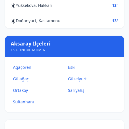
☀️
Yüksekova, Hakkari
13°
☀️
Doğanyurt, Kastamonu
13°
Aksaray İlçeleri
15 GÜNLÜK TAHMIN
Ağaçören
Eskil
Gülağaç
Güzelyurt
Ortaköy
Sarıyahşi
Sultanhanı