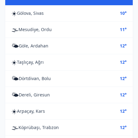
☀️
Gölova, Sivas
10°
🌫️
Mesudiye, Ordu
11°
🌤️
Göle, Ardahan
12°
☀️
Taşlıçay, Ağrı
12°
🌤️
Dörtdivan, Bolu
12°
🌤️
Dereli, Giresun
12°
☀️
Arpaçay, Kars
12°
🌫️
Köprübaşı, Trabzon
12°