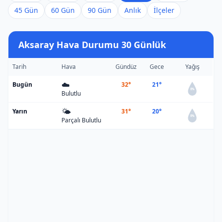
45 Gün
60 Gün
90 Gün
Anlık
İlçeler
Aksaray Hava Durumu 30 Günlük
Tarih
Hava
Gündüz
Gece
Yağış
☁️
Bugün
32°
21°
0%
Bulutlu
🌤️
Yarın
31°
20°
0%
Parçalı Bulutlu