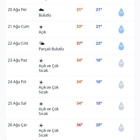
☁️
20 Ağu Per
31°
21°
2%
Bulutlu
☀️
21 Ağu Cum
33°
21°
3%
Açık
🌤️
22 Ağu Cmt
37°
23°
3%
Parçalı Bulutlu
☀️
23 Ağu Paz
34°
18°
0%
Açık ve Çok
Sıcak
☀️
24 Ağu Pzt
34°
18°
0%
Açık ve Çok
Sıcak
☀️
25 Ağu Sal
34°
18°
0%
Açık ve Çok
Sıcak
☀️
26 Ağu Çar
36°
20°
0%
Açık ve Çok
Sıcak