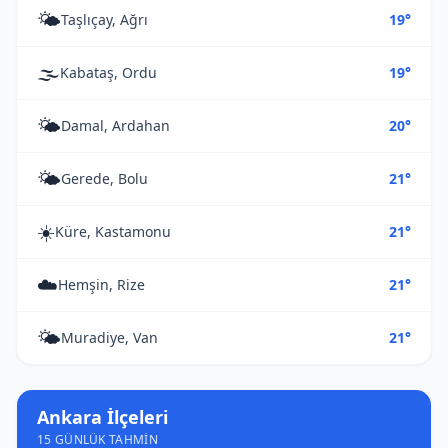
🌤️
Taşlıçay, Ağrı
19°
🌫️
Kabataş, Ordu
19°
🌤️
Damal, Ardahan
20°
🌤️
Gerede, Bolu
21°
☀️
Küre, Kastamonu
21°
☁️
Hemşin, Rize
21°
🌤️
Muradiye, Van
21°
Ankara İlçeleri
15 GÜNLÜK TAHMIN