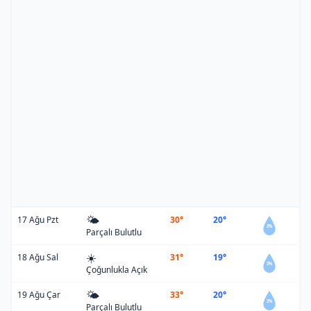
🌤️
17 Ağu Pzt
30°
20°
2%
Parçalı Bulutlu
☀️
18 Ağu Sal
31°
19°
2%
Çoğunlukla Açık
🌤️
19 Ağu Çar
33°
20°
2%
Parçalı Bulutlu