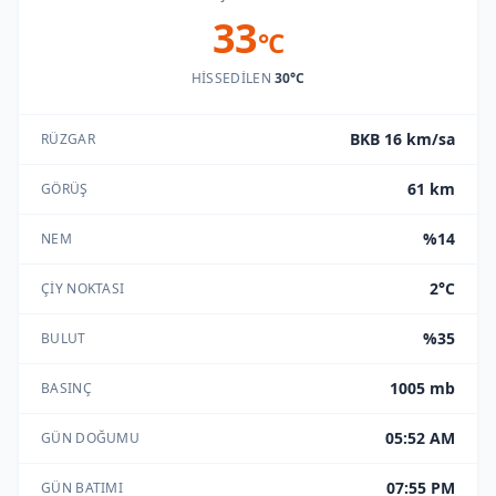
33
°C
HISSEDILEN
30°C
BKB 16 km/sa
RÜZGAR
61 km
GÖRÜŞ
%14
NEM
2°C
ÇIY NOKTASI
%35
BULUT
1005 mb
BASINÇ
05:52 AM
GÜN DOĞUMU
07:55 PM
GÜN BATIMI