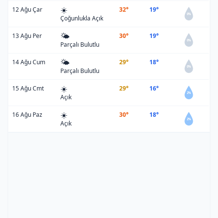
☀️
12 Ağu Çar
32°
19°
0%
Çoğunlukla Açık
🌤️
13 Ağu Per
30°
19°
0%
Parçalı Bulutlu
🌤️
14 Ağu Cum
29°
18°
0%
Parçalı Bulutlu
☀️
15 Ağu Cmt
29°
16°
2%
Açık
☀️
16 Ağu Paz
30°
18°
2%
Açık