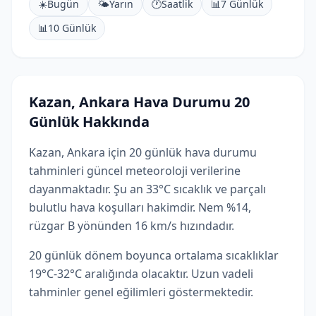
☀️
Bugün
🌤️
Yarın
🕐
Saatlik
📊
7 Günlük
📊
10 Günlük
Kazan, Ankara Hava Durumu 20
Günlük Hakkında
Kazan, Ankara için 20 günlük hava durumu
tahminleri güncel meteoroloji verilerine
dayanmaktadır. Şu an 33°C sıcaklık ve parçalı
bulutlu hava koşulları hakimdir. Nem %14,
rüzgar B yönünden 16 km/s hızındadır.
20 günlük dönem boyunca ortalama sıcaklıklar
19°C-32°C aralığında olacaktır. Uzun vadeli
tahminler genel eğilimleri göstermektedir.