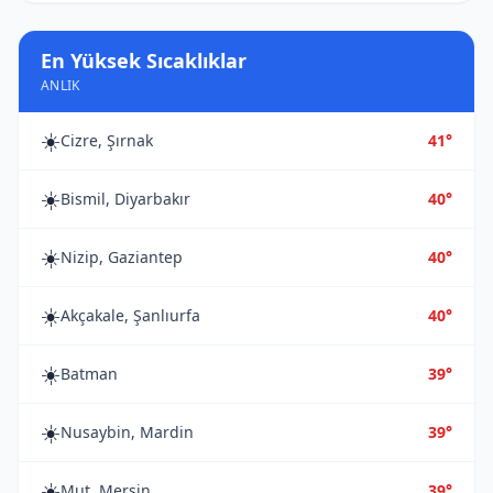
En Yüksek Sıcaklıklar
ANLIK
☀️
Cizre, Şırnak
41°
☀️
Bismil, Diyarbakır
40°
☀️
Nizip, Gaziantep
40°
☀️
Akçakale, Şanlıurfa
40°
☀️
Batman
39°
☀️
Nusaybin, Mardin
39°
☀️
Mut, Mersin
39°