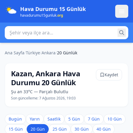
Hava Durumu 15 Günlük
havadurumu15gunluk
.org
Şehir veya ilçe ara
Ana Sayfa
/
Türkiye
/
Ankara
/
20 Günlük
Kazan, Ankara Hava
Kaydet
Durumu 20 Günlük
Şu an 33°C — Parçalı Bulutlu
Son güncelleme:
7 Ağustos 2026, 19:03
Bugün
Yarın
Saatlik
5 Gün
7 Gün
10 Gün
15 Gün
20 Gün
25 Gün
30 Gün
40 Gün