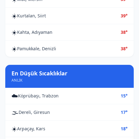
☀️
Kurtalan, Siirt
39°
☀️
Kahta, Adıyaman
38°
☀️
Pamukkale, Denizli
38°
En Düşük Sıcaklıklar
ANLIK
☁️
Köprübaşı, Trabzon
15°
🌫️
Dereli, Giresun
17°
☀️
Arpaçay, Kars
18°