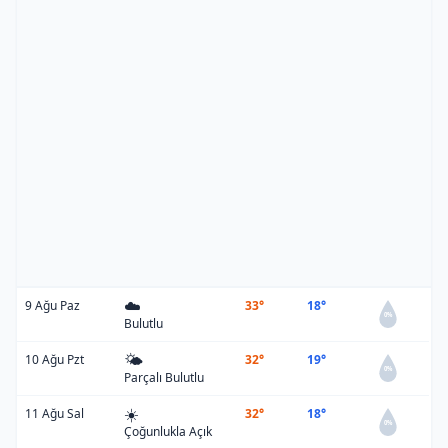
☁️
9 Ağu Paz
33°
18°
0%
Bulutlu
🌤️
10 Ağu Pzt
32°
19°
0%
Parçalı Bulutlu
☀️
11 Ağu Sal
32°
18°
0%
Çoğunlukla Açık