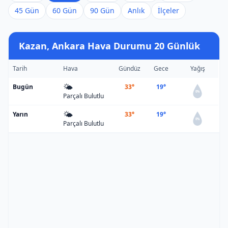
45 Gün
60 Gün
90 Gün
Anlık
İlçeler
Kazan, Ankara Hava Durumu 20 Günlük
Tarih
Hava
Gündüz
Gece
Yağış
🌤️
Bugün
33°
19°
0%
Parçalı Bulutlu
🌤️
Yarın
33°
19°
0%
Parçalı Bulutlu