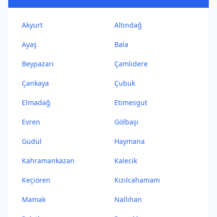
Akyurt
Altındağ
Ayaş
Bala
Beypazarı
Çamlıdere
Çankaya
Çubuk
Elmadağ
Etimesgut
Evren
Gölbaşı
Güdül
Haymana
Kahramankazan
Kalecik
Keçiören
Kızılcahamam
Mamak
Nallıhan