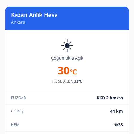
Kazan Anlık Hava
Ankara
☀️
Çoğunlukla Açık
30
°C
HISSEDILEN
32°C
KKD 2 km/sa
RÜZGAR
44 km
GÖRÜŞ
%33
NEM