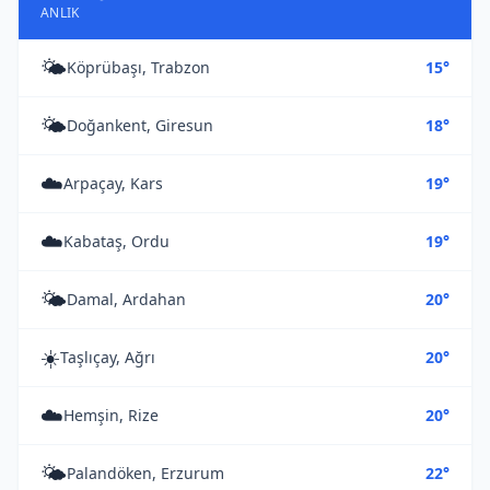
ANLIK
🌤️
Köprübaşı, Trabzon
15°
🌤️
Doğankent, Giresun
18°
☁️
Arpaçay, Kars
19°
☁️
Kabataş, Ordu
19°
🌤️
Damal, Ardahan
20°
☀️
Taşlıçay, Ağrı
20°
☁️
Hemşin, Rize
20°
🌤️
Palandöken, Erzurum
22°