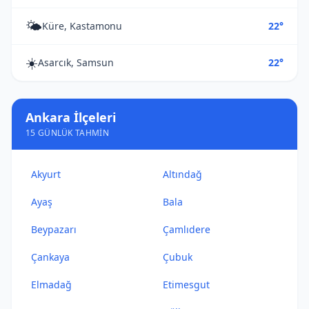
🌤️
Küre, Kastamonu
22°
☀️
Asarcık, Samsun
22°
Ankara İlçeleri
15 GÜNLÜK TAHMIN
Akyurt
Altındağ
Ayaş
Bala
Beypazarı
Çamlıdere
Çankaya
Çubuk
Elmadağ
Etimesgut