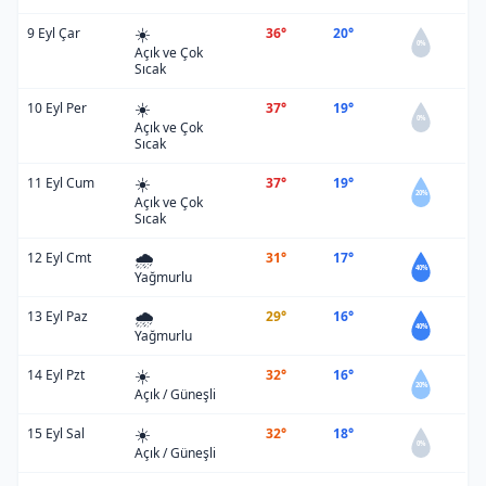
☀️
9 Eyl Çar
36°
20°
0%
Açık ve Çok
Sıcak
☀️
10 Eyl Per
37°
19°
0%
Açık ve Çok
Sıcak
☀️
11 Eyl Cum
37°
19°
20%
Açık ve Çok
Sıcak
🌧️
12 Eyl Cmt
31°
17°
40%
Yağmurlu
🌧️
13 Eyl Paz
29°
16°
40%
Yağmurlu
☀️
14 Eyl Pzt
32°
16°
20%
Açık / Güneşli
☀️
15 Eyl Sal
32°
18°
0%
Açık / Güneşli