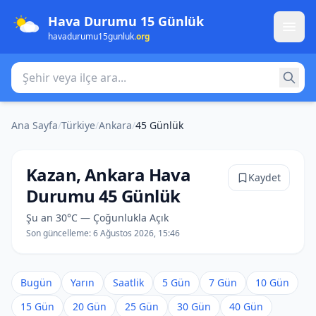
Hava Durumu 15 Günlük
havadurumu15gunluk
.org
Şehir veya ilçe ara
Ana Sayfa
/
Türkiye
/
Ankara
/
45 Günlük
Kazan, Ankara Hava
Kaydet
Durumu 45 Günlük
Şu an 30°C — Çoğunlukla Açık
Son güncelleme:
6 Ağustos 2026, 15:46
Bugün
Yarın
Saatlik
5 Gün
7 Gün
10 Gün
15 Gün
20 Gün
25 Gün
30 Gün
40 Gün