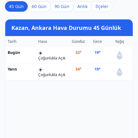
45 Gün
60 Gün
90 Gün
Anlık
İlçeler
Kazan, Ankara Hava Durumu 45 Günlük
Tarih
Hava
Gündüz
Gece
Yağış
☀️
Bugün
32°
19°
0%
Çoğunlukla Açık
☀️
Yarın
34°
19°
0%
Çoğunlukla Açık