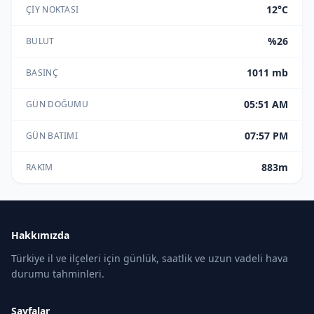
12°C
ÇIY NOKTASI
%26
BULUT
1011 mb
BASINÇ
05:51 AM
GÜN DOĞUMU
07:57 PM
GÜN BATIMI
883m
RAKIM
Hakkımızda
Türkiye il ve ilçeleri için günlük, saatlik ve uzun vadeli hava
durumu tahminleri.
Sayfalar