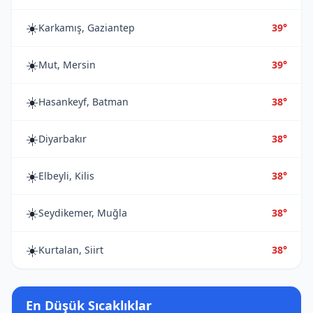
☀️
Karkamış, Gaziantep
39°
☀️
Mut, Mersin
39°
☀️
Hasankeyf, Batman
38°
☀️
Diyarbakır
38°
☀️
Elbeyli, Kilis
38°
☀️
Seydikemer, Muğla
38°
☀️
Kurtalan, Siirt
38°
En Düşük Sıcaklıklar