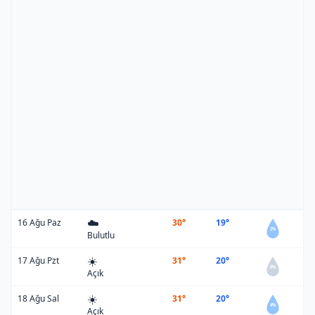
☁️
16 Ağu Paz
30°
19°
2%
Bulutlu
☀️
17 Ağu Pzt
31°
20°
0%
Açık
☀️
18 Ağu Sal
31°
20°
4%
Açık