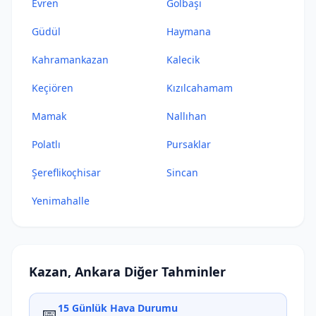
Evren
Gölbaşı
Güdül
Haymana
Kahramankazan
Kalecik
Keçiören
Kızılcahamam
Mamak
Nallıhan
Polatlı
Pursaklar
Şereflikoçhisar
Sincan
Yenimahalle
Kazan, Ankara Diğer Tahminler
15 Günlük Hava Durumu
📅