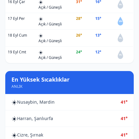
☀️
16 Eyl Çar
31°
16°
0%
Açık / Güneşli
☀️
17 Eyl Per
28°
15°
20%
Açık / Güneşli
☀️
18 Eyl Cum
26°
13°
0%
Açık / Güneşli
☀️
19 Eyl Cmt
24°
12°
0%
Açık / Güneşli
En Yüksek Sıcaklıklar
ANLIK
☀️
Nusaybin, Mardin
41°
☀️
Harran, Şanlıurfa
41°
☀️
Cizre, Şırnak
41°