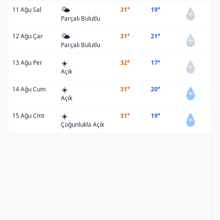
🌤️
11 Ağu Sal
31°
19°
0%
Parçalı Bulutlu
🌤️
12 Ağu Çar
31°
21°
0%
Parçalı Bulutlu
☀️
13 Ağu Per
32°
17°
0%
Açık
☀️
14 Ağu Cum
31°
20°
2%
Açık
☀️
15 Ağu Cmt
31°
19°
2%
Çoğunlukla Açık