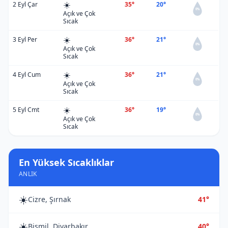
☀️
2 Eyl Çar
35°
20°
0%
Açık ve Çok
Sıcak
☀️
3 Eyl Per
36°
21°
0%
Açık ve Çok
Sıcak
☀️
4 Eyl Cum
36°
21°
0%
Açık ve Çok
Sıcak
☀️
5 Eyl Cmt
36°
19°
0%
Açık ve Çok
Sıcak
En Yüksek Sıcaklıklar
ANLIK
☀️
Cizre, Şırnak
41°
☀️
Bismil, Diyarbakır
40°