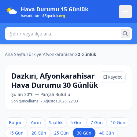
Hava Durumu 15 Günlük
havadurumu15gunluk
.org
Şehir veya ilçe ara
Ana Sayfa
/
Türkiye
/
Afyonkarahisar
/
30 Günlük
Dazkırı, Afyonkarahisar
Kaydet
Hava Durumu 30 Günlük
Şu an 30°C — Parçalı Bulutlu
Son güncelleme:
7 Ağustos 2026, 22:03
Bugün
Yarın
Saatlik
5 Gün
7 Gün
10 Gün
15 Gün
20 Gün
25 Gün
30 Gün
40 Gün