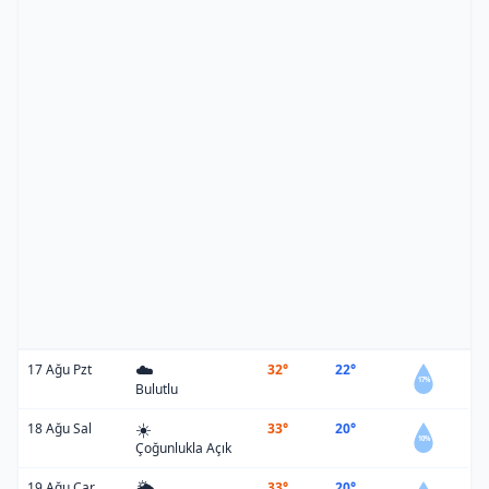
☁️
17 Ağu Pzt
32°
22°
17%
Bulutlu
☀️
18 Ağu Sal
33°
20°
10%
Çoğunlukla Açık
🌦️
19 Ağu Çar
33°
20°