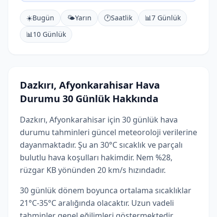
☀️
Bugün
🌤️
Yarın
🕐
Saatlik
📊
7 Günlük
📊
10 Günlük
Dazkırı, Afyonkarahisar Hava
Durumu 30 Günlük Hakkında
Dazkırı, Afyonkarahisar için 30 günlük hava
durumu tahminleri güncel meteoroloji verilerine
dayanmaktadır. Şu an 30°C sıcaklık ve parçalı
bulutlu hava koşulları hakimdir. Nem %28,
rüzgar KB yönünden 20 km/s hızındadır.
30 günlük dönem boyunca ortalama sıcaklıklar
21°C-35°C aralığında olacaktır. Uzun vadeli
tahminler genel eğilimleri göstermektedir.