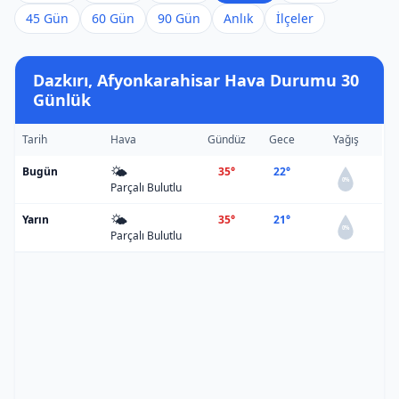
45 Gün
60 Gün
90 Gün
Anlık
İlçeler
Dazkırı, Afyonkarahisar Hava Durumu 30
Günlük
Tarih
Hava
Gündüz
Gece
Yağış
🌤️
Bugün
35°
22°
0%
Parçalı Bulutlu
🌤️
Yarın
35°
21°
0%
Parçalı Bulutlu