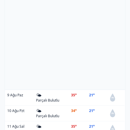
🌤️
9 Ağu Paz
35°
21°
0%
Parçalı Bulutlu
🌤️
10 Ağu Pzt
34°
21°
0%
Parçalı Bulutlu
🌤️
11 Ağu Sal
35°
21°
0%