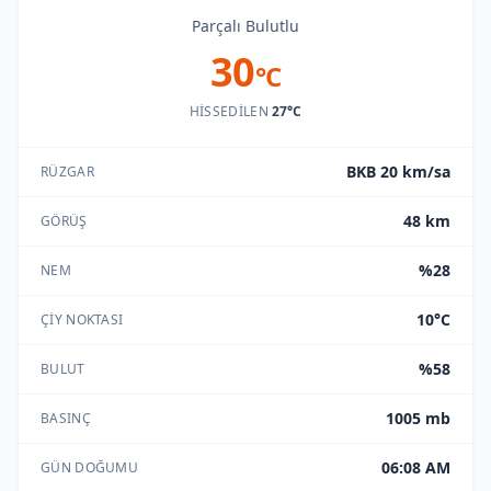
Parçalı Bulutlu
30
°C
HISSEDILEN
27°C
BKB 20 km/sa
RÜZGAR
48 km
GÖRÜŞ
%28
NEM
10°C
ÇIY NOKTASI
%58
BULUT
1005 mb
BASINÇ
06:08 AM
GÜN DOĞUMU