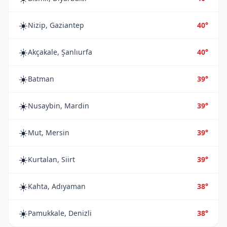
☀️
Nizip, Gaziantep
40°
☀️
Akçakale, Şanlıurfa
40°
☀️
Batman
39°
☀️
Nusaybin, Mardin
39°
☀️
Mut, Mersin
39°
☀️
Kurtalan, Siirt
39°
☀️
Kahta, Adıyaman
38°
☀️
Pamukkale, Denizli
38°