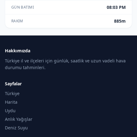
08:03 PM
GÜN BATIMI
885m
RAKIM
Hakkımızda
Türkiye il ve ilçeleri için günlük, saatlik ve uzun vadeli hava
durumu tahminleri.
Sayfalar
Türkiye
Harita
Uydu
Anlık Yağışlar
Deniz Suyu