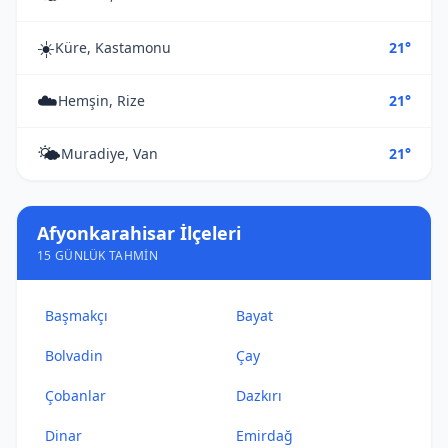
☀️
Küre, Kastamonu
21°
☁️
Hemşin, Rize
21°
🌤️
Muradiye, Van
21°
Afyonkarahisar İlçeleri
15 GÜNLÜK TAHMIN
Başmakçı
Bayat
Bolvadin
Çay
Çobanlar
Dazkırı
Dinar
Emirdağ