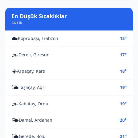
En Düşük Sıcaklıklar
ANLIK
☁️
Köprübaşı, Trabzon
15°
🌫️
Dereli, Giresun
17°
☀️
Arpaçay, Kars
18°
🌤️
Taşlıçay, Ağrı
19°
🌫️
Kabataş, Ordu
19°
🌤️
Damal, Ardahan
20°
🌤️
Gerede, Bolu
21°