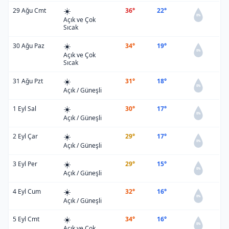
☀️
29 Ağu Cmt
36°
22°
0%
Açık ve Çok
Sıcak
☀️
30 Ağu Paz
34°
19°
0%
Açık ve Çok
Sıcak
☀️
31 Ağu Pzt
31°
18°
0%
Açık / Güneşli
☀️
1 Eyl Sal
30°
17°
0%
Açık / Güneşli
☀️
2 Eyl Çar
29°
17°
0%
Açık / Güneşli
☀️
3 Eyl Per
29°
15°
0%
Açık / Güneşli
☀️
4 Eyl Cum
32°
16°
0%
Açık / Güneşli
☀️
5 Eyl Cmt
34°
16°
0%
Açık ve Çok