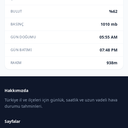
%62
BULUT
1010 mb
BASINÇ
05:55 AM
GÜN DOĞUMU
07:48 PM
GÜN BATIMI
938m
RAKIM
Hakkımızda
Türkiye il ve ilçeleri için günlük, saatlik ve uzun vadeli hava
durumu tahminleri.
Sayfalar