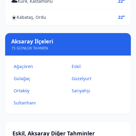
☁️
Küre, Kastamonu
22°
☀️
Kabataş, Ordu
22°
Aksaray İlçeleri
15 GÜNLÜK TAHMIN
Ağaçören
Eskil
Gülağaç
Güzelyurt
Ortaköy
Sarıyahşi
Sultanhanı
Eskil, Aksaray Diğer Tahminler