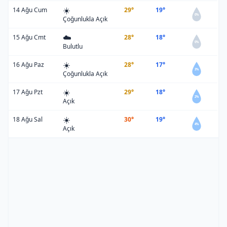
☀️
14 Ağu Cum
29°
19°
0%
Çoğunlukla Açık
☁️
15 Ağu Cmt
28°
18°
0%
Bulutlu
☀️
16 Ağu Paz
28°
17°
3%
Çoğunlukla Açık
☀️
17 Ağu Pzt
29°
18°
2%
Açık
☀️
18 Ağu Sal
30°
19°
4%
Açık