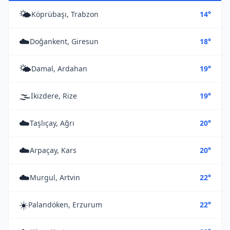
🌤️
Köprübaşı, Trabzon
14°
☁️
Doğankent, Giresun
18°
🌤️
Damal, Ardahan
19°
🌫️
İkizdere, Rize
19°
☁️
Taşlıçay, Ağrı
20°
☁️
Arpaçay, Kars
20°
☁️
Murgul, Artvin
22°
☀️
Palandöken, Erzurum
22°