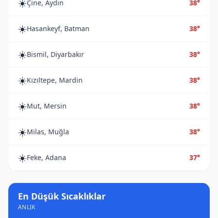
☀️
Çine, Aydın
38°
☀️
Hasankeyf, Batman
38°
☀️
Bismil, Diyarbakır
38°
☀️
Kızıltepe, Mardin
38°
☀️
Mut, Mersin
38°
☀️
Milas, Muğla
38°
☀️
Feke, Adana
37°
En Düşük Sıcaklıklar
ANLIK