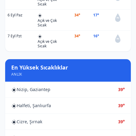
Sıcak
☀️
6 Eyl Paz
34°
17°
0%
Açık ve Çok
Sıcak
☀️
7 Eyl Pzt
34°
16°
0%
Açık ve Çok
Sıcak
En Yüksek Sıcaklıklar
ANLIK
☀️
Nizip, Gaziantep
39°
☀️
Halfeti, Şanlıurfa
39°
☀️
Cizre, Şırnak
39°