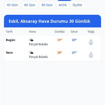
45 Gün
60 Gün
90 Gün
Anlık
İlçeler
Eskil, Aksaray Hava Durumu 30 Günlük
Tarih
Hava
Gündüz
Gece
Yağış
🌤️
Bugün
31°
23°
0%
Parçalı Bulutlu
🌤️
Yarın
30°
21°
0%
Parçalı Bulutlu