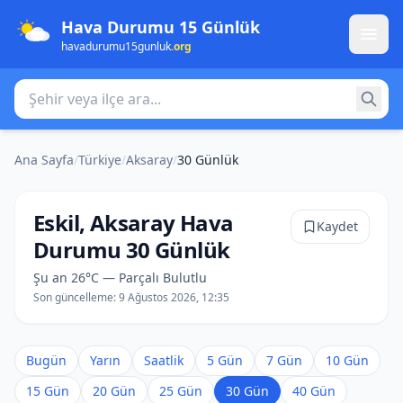
Hava Durumu 15 Günlük
havadurumu15gunluk
.org
Şehir veya ilçe ara
Ana Sayfa
/
Türkiye
/
Aksaray
/
30 Günlük
Eskil, Aksaray Hava
Kaydet
Durumu 30 Günlük
Şu an 26°C — Parçalı Bulutlu
Son güncelleme:
9 Ağustos 2026, 12:35
Bugün
Yarın
Saatlik
5 Gün
7 Gün
10 Gün
15 Gün
20 Gün
25 Gün
30 Gün
40 Gün