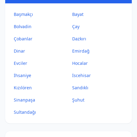
Başmakçı
Bayat
Bolvadin
Çay
Çobanlar
Dazkırı
Dinar
Emirdağ
Evciler
Hocalar
İhsaniye
İscehisar
Kızılören
Sandıklı
Sinanpaşa
Şuhut
Sultandağı