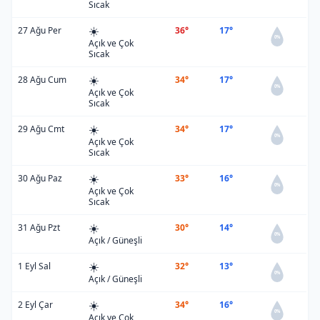
Sıcak
☀️
27 Ağu Per
36°
17°
0%
Açık ve Çok
Sıcak
☀️
28 Ağu Cum
34°
17°
0%
Açık ve Çok
Sıcak
☀️
29 Ağu Cmt
34°
17°
0%
Açık ve Çok
Sıcak
☀️
30 Ağu Paz
33°
16°
0%
Açık ve Çok
Sıcak
☀️
31 Ağu Pzt
30°
14°
0%
Açık / Güneşli
☀️
1 Eyl Sal
32°
13°
0%
Açık / Güneşli
☀️
2 Eyl Çar
34°
16°
0%
Açık ve Çok