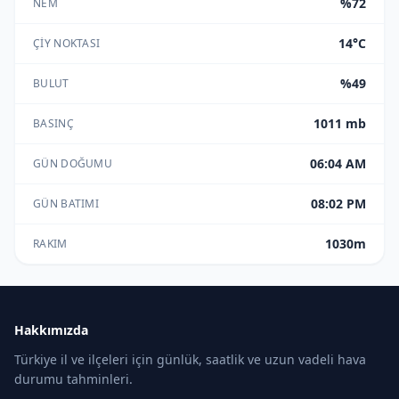
%72
NEM
14°C
ÇIY NOKTASI
%49
BULUT
1011 mb
BASINÇ
06:04 AM
GÜN DOĞUMU
08:02 PM
GÜN BATIMI
1030m
RAKIM
Hakkımızda
Türkiye il ve ilçeleri için günlük, saatlik ve uzun vadeli hava
durumu tahminleri.