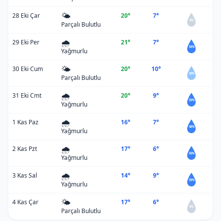
🌤️
28 Eki Çar
20°
7°
0%
Parçalı Bulutlu
🌧️
29 Eki Per
21°
7°
55%
Yağmurlu
🌤️
30 Eki Cum
20°
10°
20%
Parçalı Bulutlu
🌧️
31 Eki Cmt
20°
9°
55%
Yağmurlu
🌧️
1 Kas Paz
16°
7°
40%
Yağmurlu
🌧️
2 Kas Pzt
17°
6°
55%
Yağmurlu
🌧️
3 Kas Sal
14°
9°
55%
Yağmurlu
🌤️
4 Kas Çar
17°
6°
0%
Parçalı Bulutlu