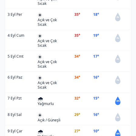
Sıcak
☀️
3 Eyl Per
35°
18°
0%
Açık ve Çok
Sıcak
☀️
4 Eyl Cum
35°
19°
0%
Açık ve Çok
Sıcak
☀️
5 Eyl Cmt
34°
17°
0%
Açık ve Çok
Sıcak
☀️
6 Eyl Paz
34°
16°
0%
Açık ve Çok
Sıcak
🌧️
7 Eyl Pzt
32°
15°
40%
Yağmurlu
☀️
8 Eyl Sal
29°
16°
0%
Açık / Güneşli
🌧️
9 Eyl Çar
27°
10°
40%