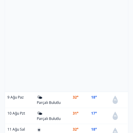
🌤️
9 Ağu Paz
32°
18°
0%
Parçalı Bulutlu
🌤️
10 Ağu Pzt
31°
17°
0%
Parçalı Bulutlu
☀️
11 Ağu Sal
32°
18°
0%