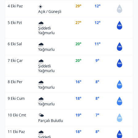
☀️
4 Eki Paz
29°
12°
0%
Açık / Güneşli
🌧️
5 Eki Pzt
27°
12°
85%
Şiddetli
Yağmurlu
🌧️
6 Eki Sal
20°
11°
70%
Yağmurlu
🌧️
7 Eki Çar
20°
9°
95%
Şiddetli
Yağmurlu
🌧️
8 Eki Per
16°
8°
55%
Yağmurlu
🌧️
9 Eki Cum
18°
8°
55%
Yağmurlu
🌤️
10 Eki Cmt
19°
7°
20%
Parçalı Bulutlu
🌧️
11 Eki Paz
18°
8°
70%
Şiddetli