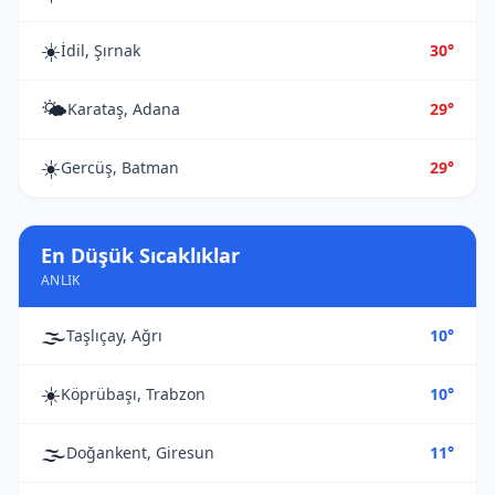
☀️
İdil, Şırnak
30°
🌤️
Karataş, Adana
29°
☀️
Gercüş, Batman
29°
En Düşük Sıcaklıklar
ANLIK
🌫️
Taşlıçay, Ağrı
10°
☀️
Köprübaşı, Trabzon
10°
🌫️
Doğankent, Giresun
11°