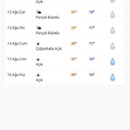
Açık
🌤️
12 Ağu Çar
31°
18°
0%
Parçalı Bulutlu
🌤️
13 Ağu Per
29°
17°
0%
Parçalı Bulutlu
☀️
14 Ağu Cum
30°
17°
0%
Çoğunlukla Açık
☀️
15 Ağu Cmt
31°
16°
4%
Açık
☀️
16 Ağu Paz
30°
16°
14%
Açık