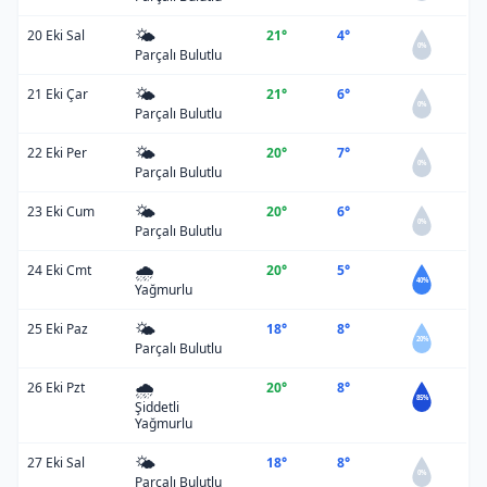
🌤️
20 Eki Sal
21°
4°
0%
Parçalı Bulutlu
🌤️
21 Eki Çar
21°
6°
0%
Parçalı Bulutlu
🌤️
22 Eki Per
20°
7°
0%
Parçalı Bulutlu
🌤️
23 Eki Cum
20°
6°
0%
Parçalı Bulutlu
🌧️
24 Eki Cmt
20°
5°
40%
Yağmurlu
🌤️
25 Eki Paz
18°
8°
20%
Parçalı Bulutlu
🌧️
26 Eki Pzt
20°
8°
85%
Şiddetli
Yağmurlu
🌤️
27 Eki Sal
18°
8°
0%
Parçalı Bulutlu