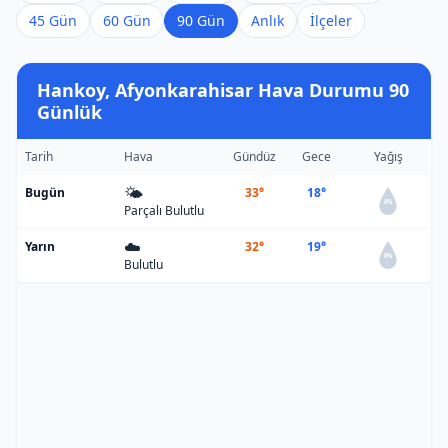
45 Gün
60 Gün
90 Gün
Anlık
İlçeler
Hankoy, Afyonkarahisar Hava Durumu 90
Günlük
Tarih
Hava
Gündüz
Gece
Yağış
🌤️
Bugün
33°
18°
0%
Parçalı Bulutlu
☁️
Yarın
32°
19°
0%
Bulutlu