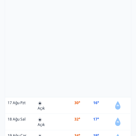
☀️
17 Ağu Pzt
30°
16°
8%
Açık
☀️
18 Ağu Sal
32°
17°
4%
Açık
☀️
19 Ağu Çar
34°
19°