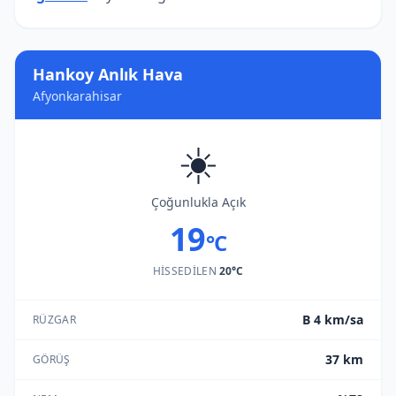
Hankoy Anlık Hava
Afyonkarahisar
☀️
Çoğunlukla Açık
19
°C
HISSEDILEN
20°C
B 4 km/sa
RÜZGAR
37 km
GÖRÜŞ