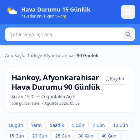
Hava Durumu 15 Günlük
havadurumu15gunluk
.org
Şehir veya ilçe ara
Ana Sayfa
/
Türkiye
/
Afyonkarahisar
/
90 Günlük
Hankoy, Afyonkarahisar
Kaydet
Hava Durumu 90 Günlük
Şu an 19°C — Çoğunlukla Açık
Son güncelleme:
7 Ağustos 2026, 05:59
Bugün
Yarın
Saatlik
5 Gün
7 Gün
10 Gün
15 Gün
20 Gün
25 Gün
30 Gün
40 Gün