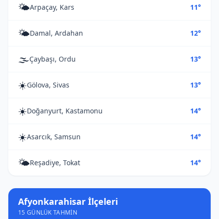
🌤️
Arpaçay, Kars
11°
🌤️
Damal, Ardahan
12°
🌫️
Çaybaşı, Ordu
13°
☀️
Gölova, Sivas
13°
☀️
Doğanyurt, Kastamonu
14°
☀️
Asarcık, Samsun
14°
🌤️
Reşadiye, Tokat
14°
Afyonkarahisar İlçeleri
15 GÜNLÜK TAHMIN