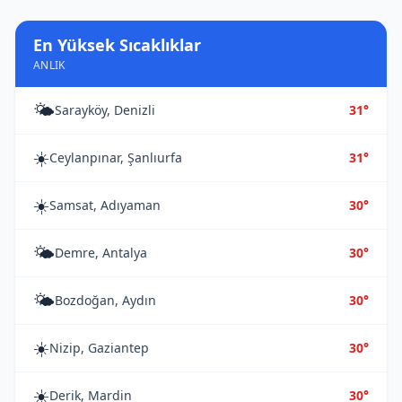
En Yüksek Sıcaklıklar
ANLIK
🌤️
Sarayköy, Denizli
31°
☀️
Ceylanpınar, Şanlıurfa
31°
☀️
Samsat, Adıyaman
30°
🌤️
Demre, Antalya
30°
🌤️
Bozdoğan, Aydın
30°
☀️
Nizip, Gaziantep
30°
☀️
Derik, Mardin
30°