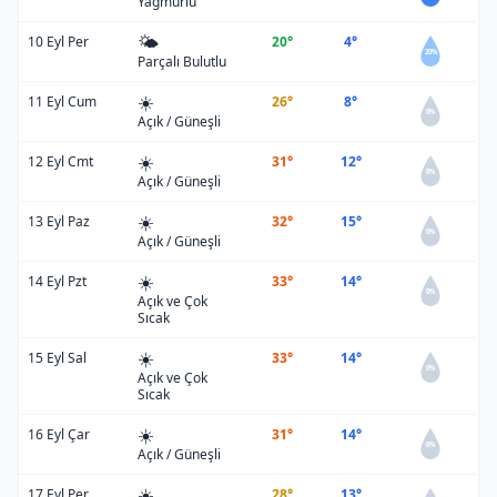
Yağmurlu
🌤️
10 Eyl Per
20°
4°
20%
Parçalı Bulutlu
☀️
11 Eyl Cum
26°
8°
0%
Açık / Güneşli
☀️
12 Eyl Cmt
31°
12°
0%
Açık / Güneşli
☀️
13 Eyl Paz
32°
15°
0%
Açık / Güneşli
☀️
14 Eyl Pzt
33°
14°
0%
Açık ve Çok
Sıcak
☀️
15 Eyl Sal
33°
14°
0%
Açık ve Çok
Sıcak
☀️
16 Eyl Çar
31°
14°
0%
Açık / Güneşli
☀️
17 Eyl Per
28°
13°