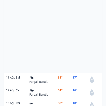
🌤️
11 Ağu Sal
31°
17°
0%
Parçalı Bulutlu
🌤️
12 Ağu Çar
31°
16°
0%
Parçalı Bulutlu
☀️
13 Ağu Per
30°
18°
0%