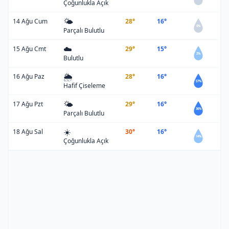
Çoğunlukla Açık
🌤️
14 Ağu Cum
28°
16°
0%
Parçalı Bulutlu
☁️
15 Ağu Cmt
29°
15°
2%
Bulutlu
🌦️
16 Ağu Paz
28°
16°
57%
Hafif Çiseleme
🌤️
17 Ağu Pzt
29°
16°
36%
Parçalı Bulutlu
☀️
18 Ağu Sal
30°
16°
14%
Çoğunlukla Açık