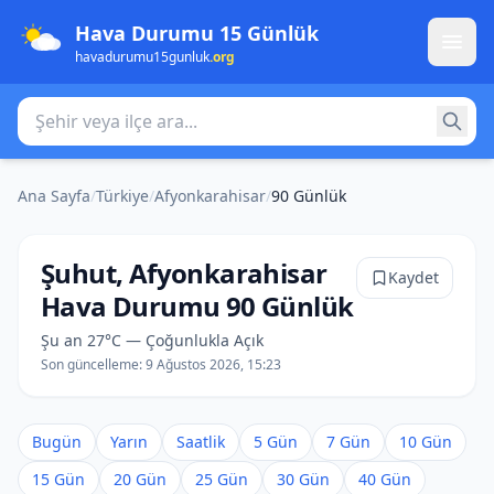
Hava Durumu 15 Günlük
havadurumu15gunluk
.org
Şehir veya ilçe ara
Ana Sayfa
/
Türkiye
/
Afyonkarahisar
/
90 Günlük
Şuhut, Afyonkarahisar
Kaydet
Hava Durumu 90 Günlük
Şu an 27°C — Çoğunlukla Açık
Son güncelleme:
9 Ağustos 2026, 15:23
Bugün
Yarın
Saatlik
5 Gün
7 Gün
10 Gün
15 Gün
20 Gün
25 Gün
30 Gün
40 Gün