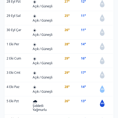
☀️
28 Eyl Pzt
27°
12°
0%
Açık / Güneşli
☀️
29 Eyl Sal
25°
11°
0%
Açık / Güneşli
☀️
30 Eyl Çar
26°
11°
0%
Açık / Güneşli
☀️
1 Eki Per
28°
14°
0%
Açık / Güneşli
☀️
2 Eki Cum
29°
16°
0%
Açık / Güneşli
☀️
3 Eki Cmt
29°
17°
0%
Açık / Güneşli
☀️
4 Eki Paz
28°
14°
20%
Açık / Güneşli
🌧️
5 Eki Pzt
26°
13°
85%
Şiddetli
Yağmurlu