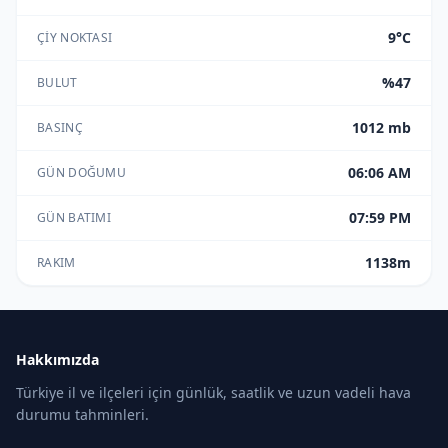
9°C
ÇIY NOKTASI
%47
BULUT
1012 mb
BASINÇ
06:06 AM
GÜN DOĞUMU
07:59 PM
GÜN BATIMI
1138m
RAKIM
Hakkımızda
Türkiye il ve ilçeleri için günlük, saatlik ve uzun vadeli hava
durumu tahminleri.