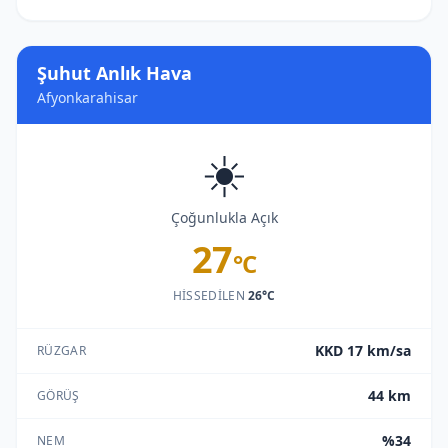
Şuhut Anlık Hava
Afyonkarahisar
☀️
Çoğunlukla Açık
27
°C
HISSEDILEN
26°C
KKD 17 km/sa
RÜZGAR
44 km
GÖRÜŞ
%34
NEM