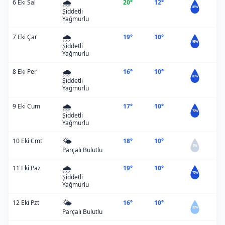
🌧️
6 Eki Sal
20°
12°
85%
Şiddetli
Yağmurlu
🌧️
7 Eki Çar
19°
10°
95%
Şiddetli
Yağmurlu
🌧️
8 Eki Per
16°
10°
85%
Şiddetli
Yağmurlu
🌧️
9 Eki Cum
17°
10°
70%
Şiddetli
Yağmurlu
🌤️
10 Eki Cmt
18°
10°
0%
Parçalı Bulutlu
🌧️
11 Eki Paz
19°
10°
70%
Şiddetli
Yağmurlu
🌤️
12 Eki Pzt
16°
10°
20%
Parçalı Bulutlu