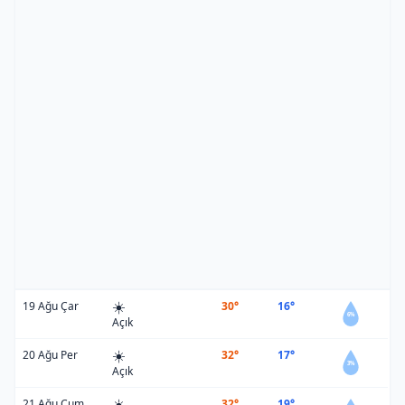
☀️
19 Ağu Çar
30°
16°
6%
Açık
☀️
20 Ağu Per
32°
17°
3%
Açık
☀️
21 Ağu Cum
32°
19°