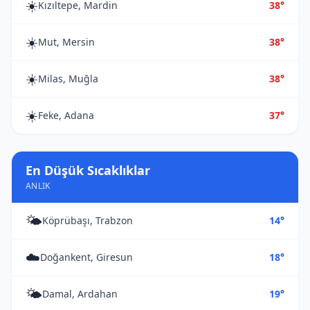
☀️
Kızıltepe, Mardin
38°
☀️
Mut, Mersin
38°
☀️
Milas, Muğla
38°
☀️
Feke, Adana
37°
En Düşük Sıcaklıklar
ANLIK
🌤️
Köprübaşı, Trabzon
14°
☁️
Doğankent, Giresun
18°
🌤️
Damal, Ardahan
19°