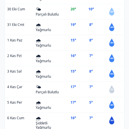
🌤️
30 Eki Cum
20°
10°
20%
Parçalı Bulutlu
🌧️
31 Eki Cmt
19°
8°
40%
Yağmurlu
🌧️
1 Kas Paz
15°
8°
40%
Yağmurlu
🌧️
2 Kas Pzt
16°
7°
40%
Yağmurlu
🌧️
3 Kas Sal
15°
8°
55%
Yağmurlu
🌤️
4 Kas Çar
17°
7°
0%
Parçalı Bulutlu
🌧️
5 Kas Per
17°
5°
40%
Yağmurlu
🌧️
6 Kas Cum
16°
7°
70%
Şiddetli
Yağmurlu