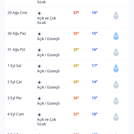
Sıcak
☀️
29 Ağu Cmt
37°
19°
0%
Açık ve Çok
Sıcak
☀️
30 Ağu Paz
30°
15°
20%
Açık / Güneşli
☀️
31 Ağu Pzt
29°
16°
0%
Açık / Güneşli
☀️
1 Eyl Sal
29°
17°
20%
Açık / Güneşli
☀️
2 Eyl Çar
28°
14°
0%
Açık / Güneşli
☀️
3 Eyl Per
30°
15°
0%
Açık / Güneşli
☀️
4 Eyl Cum
33°
18°
0%
Açık ve Çok
Sıcak