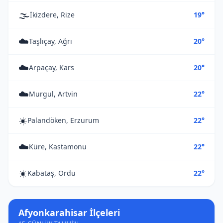
🌫️
İkizdere, Rize
19°
☁️
Taşlıçay, Ağrı
20°
☁️
Arpaçay, Kars
20°
☁️
Murgul, Artvin
22°
☀️
Palandöken, Erzurum
22°
☁️
Küre, Kastamonu
22°
☀️
Kabataş, Ordu
22°
Afyonkarahisar İlçeleri