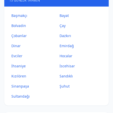
15 GÜNLÜK TAHMIN
Başmakçı
Bayat
Bolvadin
Çay
Çobanlar
Dazkırı
Dinar
Emirdağ
Evciler
Hocalar
İhsaniye
İscehisar
Kızılören
Sandıklı
Sinanpaşa
Şuhut
Sultandağı