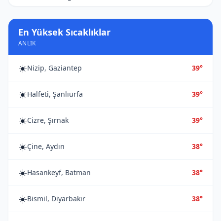
En Yüksek Sıcaklıklar
ANLIK
☀️
Nizip, Gaziantep
39°
☀️
Halfeti, Şanlıurfa
39°
☀️
Cizre, Şırnak
39°
☀️
Çine, Aydın
38°
☀️
Hasankeyf, Batman
38°
☀️
Bismil, Diyarbakır
38°