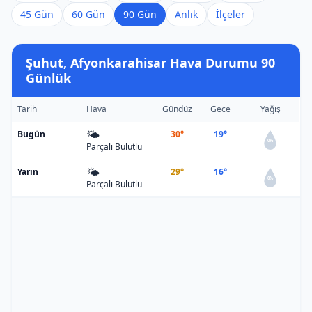
45 Gün
60 Gün
90 Gün
Anlık
İlçeler
Şuhut, Afyonkarahisar Hava Durumu 90
Günlük
Tarih
Hava
Gündüz
Gece
Yağış
🌤️
Bugün
30°
19°
0%
Parçalı Bulutlu
🌤️
Yarın
29°
16°
0%
Parçalı Bulutlu