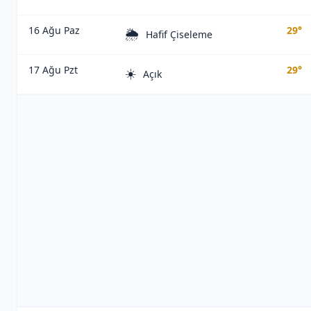
16 Ağu Paz
29°
🌦️
Hafif Çiseleme
17 Ağu Pzt
29°
☀️
Açık