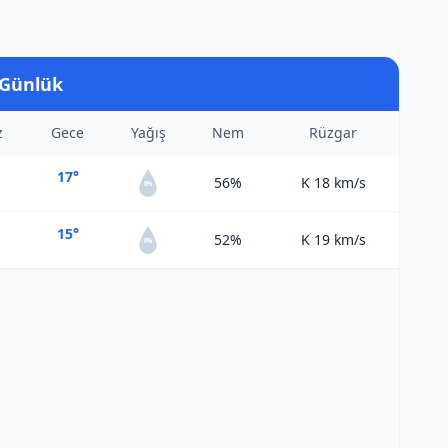
 Günlük
z
Gece
Yağış
Nem
Rüzgar
17°
56%
K 18
km/s
0%
15°
52%
K 19
km/s
0%