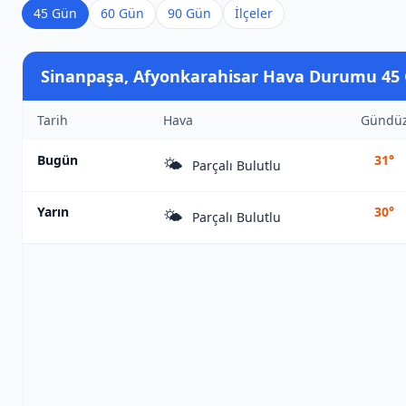
45 Gün
60 Gün
90 Gün
İlçeler
Sinanpaşa, Afyonkarahisar Hava Durumu 45
Tarih
Hava
Gündü
Bugün
31°
🌤️
Parçalı Bulutlu
Yarın
30°
🌤️
Parçalı Bulutlu