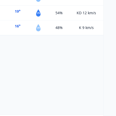
19°
54%
KD 12
km/s
37%
16°
48%
K 9
km/s
22%