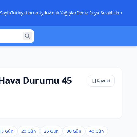
Sayfa
Türkiye
Harita
Uydu
Anlık Yağışlar
Deniz Suyu Sıcaklıkları
 Hava Durumu 45
Kaydet
15 Gün
20 Gün
25 Gün
30 Gün
40 Gün