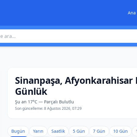
Ana 
 ara
Sinanpaşa, Afyonkarahisar
Günlük
Şu an 17°C — Parçalı Bulutlu
Son güncelleme:
8 Ağustos 2026, 07:29
Bugün
Yarın
Saatlik
5 Gün
7 Gün
10 Gün