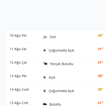
10 Ağu Pzt
29°
🌫️
Sisli
11 Ağu Sal
31°
☀️
Çoğunlukla Açık
12 Ağu Çar
31°
🌤️
Parçalı Bulutlu
13 Ağu Per
30°
☀️
Açık
14 Ağu Cum
29°
☀️
Çoğunlukla Açık
15 Ağu Cmt
31°
☁️
Bulutlu