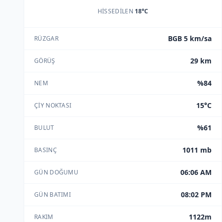
HISSEDILEN
18°C
BGB 5 km/sa
RÜZGAR
29 km
GÖRÜŞ
%84
NEM
15°C
ÇIY NOKTASI
%61
BULUT
1011 mb
BASINÇ
06:06 AM
GÜN DOĞUMU
08:02 PM
GÜN BATIMI
1122m
RAKIM