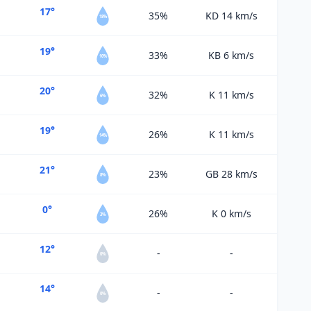
17°
35%
KD 14
km/s
18%
19°
33%
KB 6
km/s
10%
20°
32%
K 11
km/s
6%
19°
26%
K 11
km/s
14%
21°
23%
GB 28
km/s
8%
0°
26%
K 0
km/s
3%
12°
-
-
0%
14°
-
-
0%