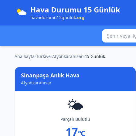
Hava Durumu 15 Günlük
havadurumu15gunluk
.org
Şehir veya ilçe
Ana Sayfa
/
Türkiye
/
Afyonkarahisar
/
45 Günlük
Sinanpaşa Anlık Hava
Afyonkarahisar
🌤️
Parçalı Bulutlu
17
°C