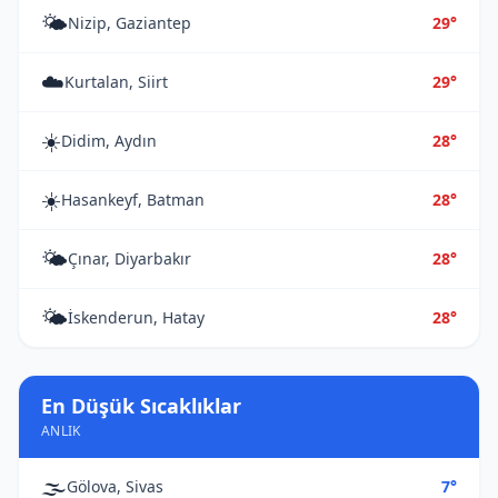
🌤️
Nizip, Gaziantep
29°
☁️
Kurtalan, Siirt
29°
☀️
Didim, Aydın
28°
☀️
Hasankeyf, Batman
28°
🌤️
Çınar, Diyarbakır
28°
🌤️
İskenderun, Hatay
28°
En Düşük Sıcaklıklar
ANLIK
🌫️
Gölova, Sivas
7°