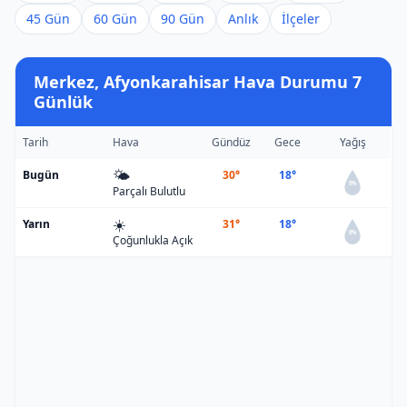
45 Gün
60 Gün
90 Gün
Anlık
İlçeler
Merkez, Afyonkarahisar Hava Durumu 7
Günlük
Tarih
Hava
Gündüz
Gece
Yağış
🌤️
Bugün
30°
18°
0%
Parçalı Bulutlu
☀️
Yarın
31°
18°
0%
Çoğunlukla Açık