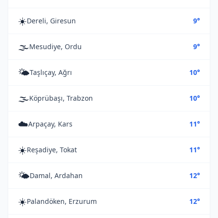
☀️
Dereli, Giresun
9°
🌫️
Mesudiye, Ordu
9°
🌤️
Taşlıçay, Ağrı
10°
🌫️
Köprübaşı, Trabzon
10°
☁️
Arpaçay, Kars
11°
☀️
Reşadiye, Tokat
11°
🌤️
Damal, Ardahan
12°
☀️
Palandöken, Erzurum
12°