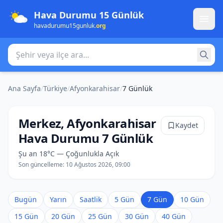
Hava Durumu 15 Günlük
havadurumu15gunluk
.org
Şehir veya ilçe ara
Ana Sayfa
/
Türkiye
/
Afyonkarahisar
/
7 Günlük
Merkez, Afyonkarahisar
Kaydet
Hava Durumu 7 Günlük
Şu an 18°C — Çoğunlukla Açık
Son güncelleme:
10 Ağustos 2026, 09:00
Bugün
Yarın
Saatlik
5 Gün
7 Gün
10 Gün
15 Gün
20 Gün
25 Gün
30 Gün
40 Gün