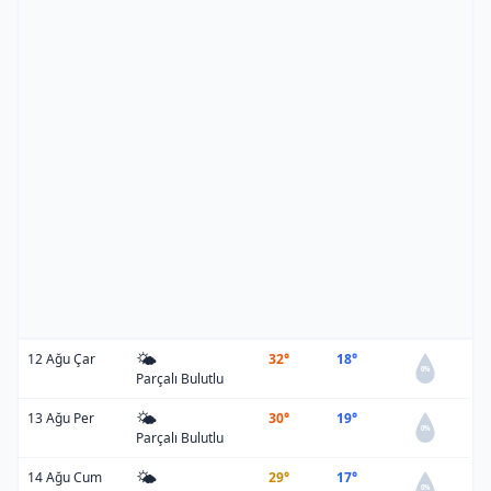
🌤️
12 Ağu Çar
32°
18°
0%
Parçalı Bulutlu
🌤️
13 Ağu Per
30°
19°
0%
Parçalı Bulutlu
🌤️
14 Ağu Cum
29°
17°
0%