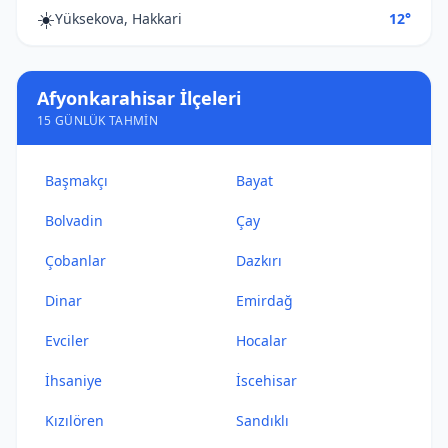
☀️
Yüksekova, Hakkari
12°
Afyonkarahisar İlçeleri
15 GÜNLÜK TAHMIN
Başmakçı
Bayat
Bolvadin
Çay
Çobanlar
Dazkırı
Dinar
Emirdağ
Evciler
Hocalar
İhsaniye
İscehisar
Kızılören
Sandıklı