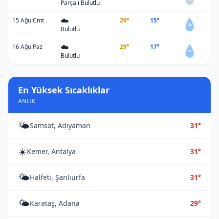
Parçalı Bulutlu
☁️
15 Ağu Cmt
29°
15°
2%
Bulutlu
☁️
16 Ağu Paz
29°
17°
6%
Bulutlu
En Yüksek Sıcaklıklar
ANLIK
🌤️
Samsat, Adıyaman
31°
☀️
Kemer, Antalya
31°
🌤️
Halfeti, Şanlıurfa
31°
🌤️
Karataş, Adana
29°