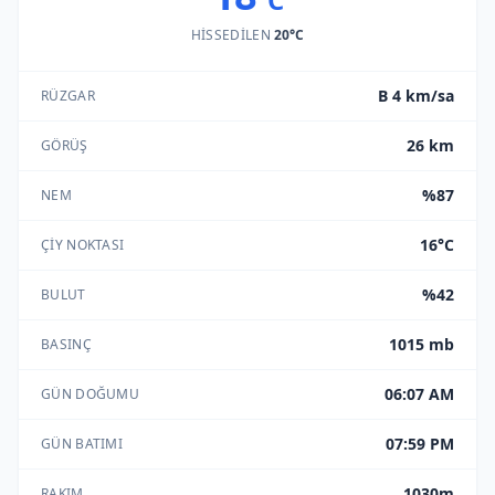
HISSEDILEN
20°C
B 4 km/sa
RÜZGAR
26 km
GÖRÜŞ
%87
NEM
16°C
ÇIY NOKTASI
%42
BULUT
1015 mb
BASINÇ
06:07 AM
GÜN DOĞUMU
07:59 PM
GÜN BATIMI
1030m
RAKIM