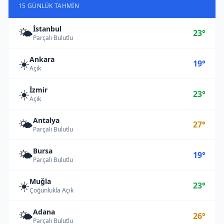
15 GÜNLÜK TAHMIN
İstanbul
🌤️
23°
Parçalı Bulutlu
Ankara
☀️
19°
Açık
İzmir
☀️
23°
Açık
Antalya
🌤️
27°
Parçalı Bulutlu
Bursa
🌤️
19°
Parçalı Bulutlu
Muğla
☀️
23°
Çoğunlukla Açık
Adana
🌤️
26°
Parçalı Bulutlu