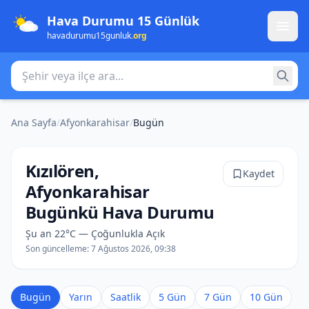
Hava Durumu 15 Günlük
havadurumu15gunluk
.org
Şehir veya ilçe ara
Ana Sayfa
/
Afyonkarahisar
/
Bugün
Kızılören,
Kaydet
Afyonkarahisar
Bugünkü Hava Durumu
Şu an 22°C — Çoğunlukla Açık
Son güncelleme:
7 Ağustos 2026, 09:38
Bugün
Yarın
Saatlik
5 Gün
7 Gün
10 Gün