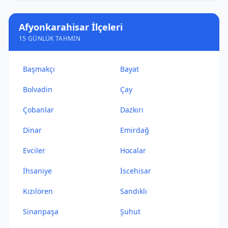
Afyonkarahisar İlçeleri
15 GÜNLÜK TAHMIN
Başmakçı
Bayat
Bolvadin
Çay
Çobanlar
Dazkırı
Dinar
Emirdağ
Evciler
Hocalar
İhsaniye
İscehisar
Kızılören
Sandıklı
Sinanpaşa
Şuhut