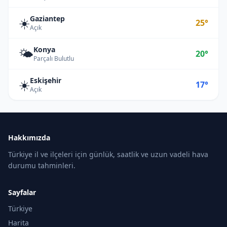
Gaziantep
☀️
25°
Açık
Konya
🌤️
20°
Parçalı Bulutlu
Eskişehir
☀️
17°
Açık
Hakkımızda
Türkiye il ve ilçeleri için günlük, saatlik ve uzun vadeli hava
durumu tahminleri.
Sayfalar
Türkiye
Harita