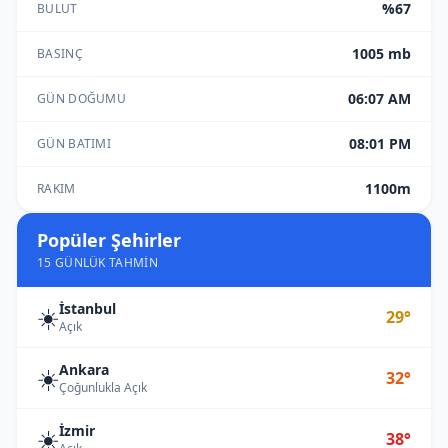
%67
BULUT
1005 mb
BASINÇ
06:07 AM
GÜN DOĞUMU
08:01 PM
GÜN BATIMI
1100m
RAKIM
Popüler Şehirler
15 GÜNLÜK TAHMIN
İstanbul
☀️
29°
Açık
Ankara
☀️
32°
Çoğunlukla Açık
İzmir
☀️
38°