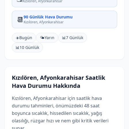
Kızılören, Afyonkarahisar
90 Günlük Hava Durumu
📆
Kızılören, Afyonkarahisar
☀️
Bugün
🌤️
Yarın
📊
7 Günlük
📊
10 Günlük
Kızılören, Afyonkarahisar Saatlik
Hava Durumu Hakkında
Kızılören, Afyonkarahisar için saatlik hava
durumu tahminleri, önümüzdeki 48 saat
boyunca sıcaklık, hissedilen sıcaklık, yağış
olasılığı, rüzgar hızı ve nem gibi kritik verileri
sunar.