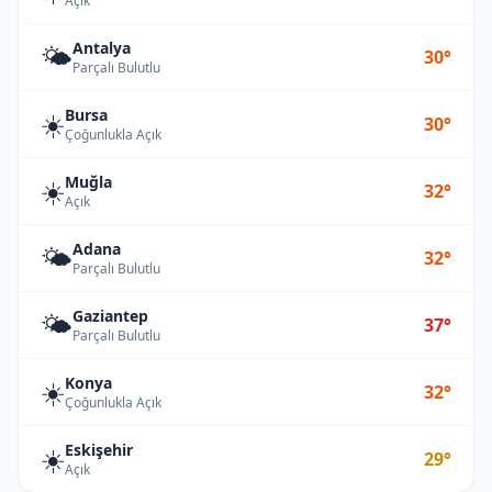
Açık
Antalya
🌤️
30°
Parçalı Bulutlu
Bursa
☀️
30°
Çoğunlukla Açık
Muğla
☀️
32°
Açık
Adana
🌤️
32°
Parçalı Bulutlu
Gaziantep
🌤️
37°
Parçalı Bulutlu
Konya
☀️
32°
Çoğunlukla Açık
Eskişehir
☀️
29°
Açık