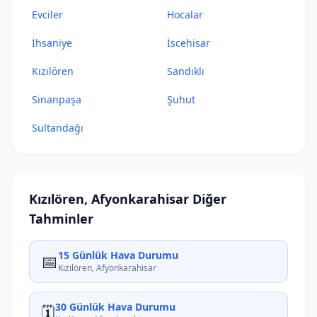
Evciler
Hocalar
İhsaniye
İscehisar
Kızılören
Sandıklı
Sinanpaşa
Şuhut
Sultandağı
Kızılören, Afyonkarahisar Diğer
Tahminler
15 Günlük Hava Durumu
📅
Kızılören, Afyonkarahisar
30 Günlük Hava Durumu
🗓️