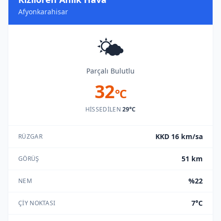
Afyonkarahisar
🌤️
Parçalı Bulutlu
32
°C
HISSEDILEN
29°C
KKD 16 km/sa
RÜZGAR
51 km
GÖRÜŞ
%22
NEM
7°C
ÇIY NOKTASI