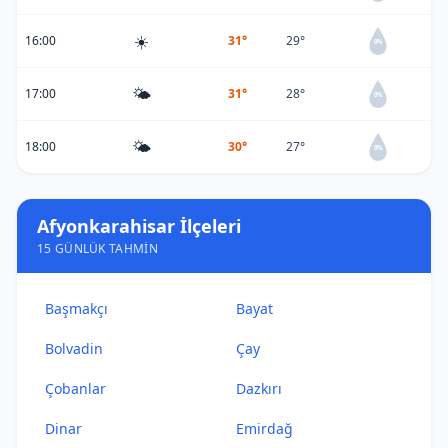
☀️
16:00
31°
29°
0%
🌤️
17:00
31°
28°
0%
🌤️
18:00
30°
27°
0%
Afyonkarahisar İlçeleri
15 GÜNLÜK TAHMIN
Başmakçı
Bayat
Bolvadin
Çay
Çobanlar
Dazkırı
Dinar
Emirdağ