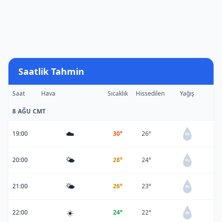
Saatlik Tahmin
Saat
Hava
Sıcaklık
Hissedilen
Yağış
8 AĞU CMT
☁️
19:00
30°
26°
0%
🌤️
20:00
28°
24°
0%
🌤️
21:00
26°
23°
0%
☀️
22:00
24°
22°
0%