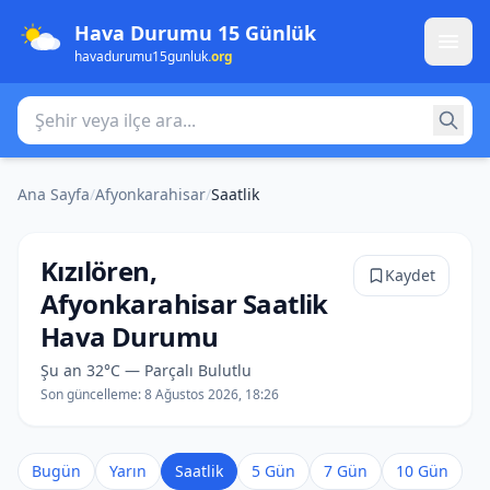
Hava Durumu 15 Günlük
havadurumu15gunluk
.org
Şehir veya ilçe ara
Ana Sayfa
/
Afyonkarahisar
/
Saatlik
Kızılören,
Kaydet
Afyonkarahisar Saatlik
Hava Durumu
Şu an 32°C — Parçalı Bulutlu
Son güncelleme:
8 Ağustos 2026, 18:26
Bugün
Yarın
Saatlik
5 Gün
7 Gün
10 Gün