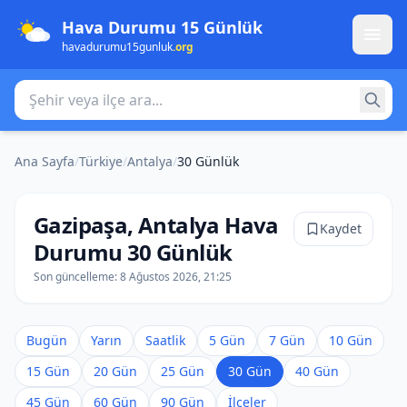
Hava Durumu 15 Günlük
havadurumu15gunluk
.org
Şehir veya ilçe ara
Ana Sayfa
/
Türkiye
/
Antalya
/
30 Günlük
Gazipaşa, Antalya Hava
Kaydet
Durumu 30 Günlük
Son güncelleme:
8 Ağustos 2026, 21:25
Bugün
Yarın
Saatlik
5 Gün
7 Gün
10 Gün
15 Gün
20 Gün
25 Gün
30 Gün
40 Gün
45 Gün
60 Gün
90 Gün
İlçeler