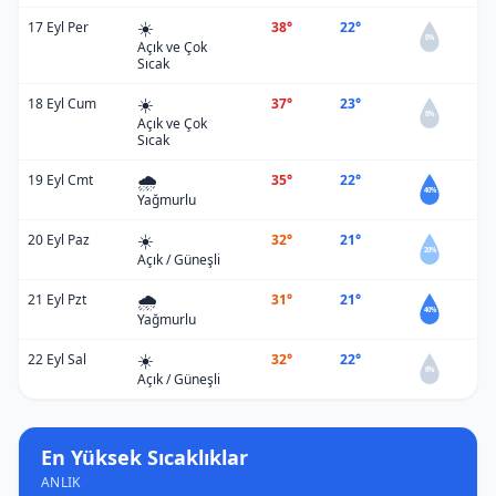
☀️
17 Eyl Per
38°
22°
0%
Açık ve Çok
Sıcak
☀️
18 Eyl Cum
37°
23°
0%
Açık ve Çok
Sıcak
🌧️
19 Eyl Cmt
35°
22°
40%
Yağmurlu
☀️
20 Eyl Paz
32°
21°
20%
Açık / Güneşli
🌧️
21 Eyl Pzt
31°
21°
40%
Yağmurlu
☀️
22 Eyl Sal
32°
22°
0%
Açık / Güneşli
En Yüksek Sıcaklıklar
ANLIK