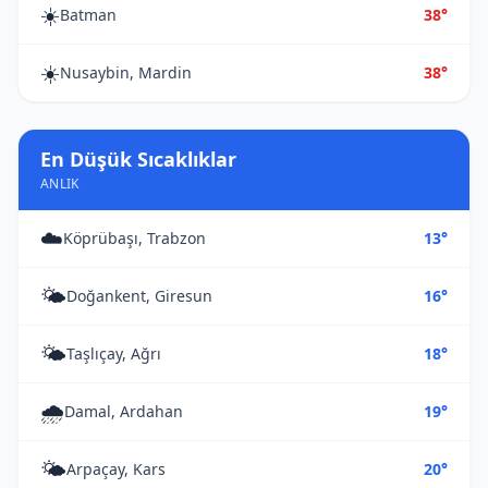
☀️
Batman
38°
☀️
Nusaybin, Mardin
38°
En Düşük Sıcaklıklar
ANLIK
☁️
Köprübaşı, Trabzon
13°
🌤️
Doğankent, Giresun
16°
🌤️
Taşlıçay, Ağrı
18°
🌧️
Damal, Ardahan
19°
🌤️
Arpaçay, Kars
20°