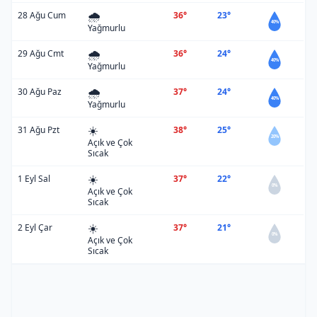
🌧️
28 Ağu Cum
36°
23°
40%
Yağmurlu
🌧️
29 Ağu Cmt
36°
24°
40%
Yağmurlu
🌧️
30 Ağu Paz
37°
24°
40%
Yağmurlu
☀️
31 Ağu Pzt
38°
25°
20%
Açık ve Çok
Sıcak
☀️
1 Eyl Sal
37°
22°
0%
Açık ve Çok
Sıcak
☀️
2 Eyl Çar
37°
21°
0%
Açık ve Çok
Sıcak