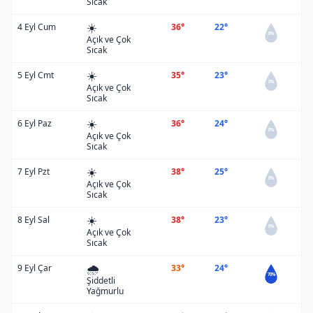
Sıcak
☀️
4 Eyl Cum
36°
22°
0%
Açık ve Çok
Sıcak
☀️
5 Eyl Cmt
35°
23°
0%
Açık ve Çok
Sıcak
☀️
6 Eyl Paz
36°
24°
0%
Açık ve Çok
Sıcak
☀️
7 Eyl Pzt
38°
25°
0%
Açık ve Çok
Sıcak
☀️
8 Eyl Sal
38°
23°
0%
Açık ve Çok
Sıcak
🌧️
9 Eyl Çar
33°
24°
70%
Şiddetli
Yağmurlu