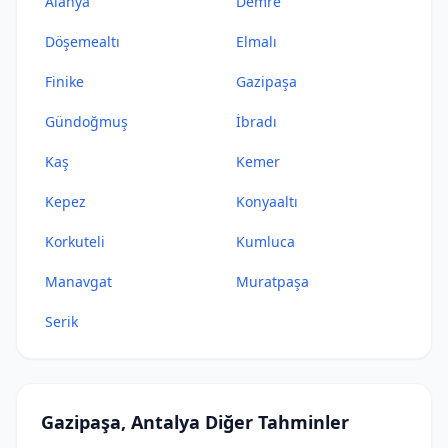
Alanya
Demre
Döşemealtı
Elmalı
Finike
Gazipaşa
Gündoğmuş
İbradı
Kaş
Kemer
Kepez
Konyaaltı
Korkuteli
Kumluca
Manavgat
Muratpaşa
Serik
Gazipaşa, Antalya Diğer Tahminler