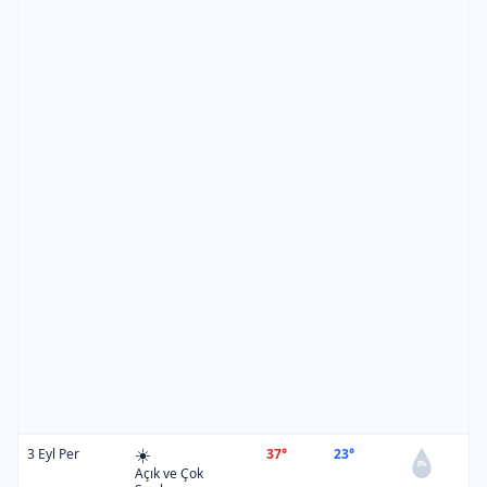
☀️
3 Eyl Per
37°
23°
0%
Açık ve Çok