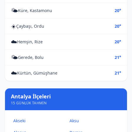
🌤️
Küre, Kastamonu
20°
☀️
Çaybaşı, Ordu
20°
☁️
Hemşin, Rize
20°
🌤️
Gerede, Bolu
21°
☁️
Kürtün, Gümüşhane
21°
Antalya İlçeleri
15 GÜNLÜK TAHMIN
Akseki
Aksu