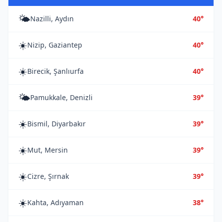
🌤️
Nazilli, Aydın
40°
☀️
Nizip, Gaziantep
40°
☀️
Birecik, Şanlıurfa
40°
🌤️
Pamukkale, Denizli
39°
☀️
Bismil, Diyarbakır
39°
☀️
Mut, Mersin
39°
☀️
Cizre, Şırnak
39°
☀️
Kahta, Adıyaman
38°