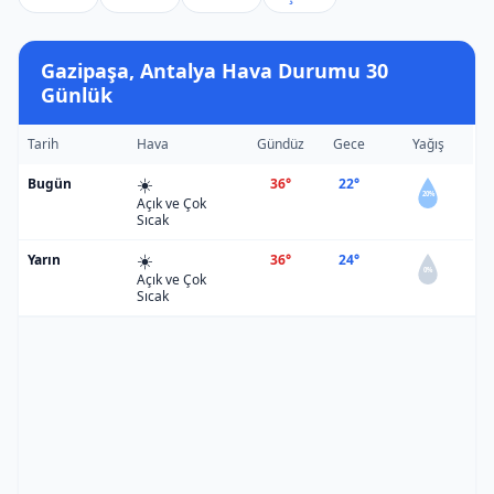
Gazipaşa, Antalya Hava Durumu 30
Günlük
Tarih
Hava
Gündüz
Gece
Yağış
☀️
Bugün
36°
22°
20%
Açık ve Çok
Sıcak
☀️
Yarın
36°
24°
0%
Açık ve Çok
Sıcak