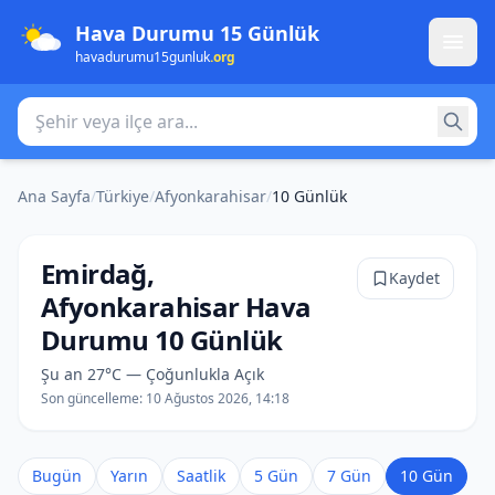
Hava Durumu 15 Günlük
havadurumu15gunluk
.org
Şehir veya ilçe ara
Ana Sayfa
/
Türkiye
/
Afyonkarahisar
/
10 Günlük
Emirdağ,
Kaydet
Afyonkarahisar Hava
Durumu 10 Günlük
Şu an 27°C — Çoğunlukla Açık
Son güncelleme:
10 Ağustos 2026, 14:18
Bugün
Yarın
Saatlik
5 Gün
7 Gün
10 Gün