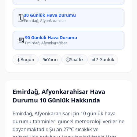
30 Günlük Hava Durumu
🗓️
Emirdağ, Afyonkarahisar
90 Günlük Hava Durumu
📆
Emirdağ, Afyonkarahisar
☀️
Bugün
🌤️
Yarın
🕐
Saatlik
📊
7 Günlük
Emirdağ, Afyonkarahisar Hava
Durumu 10 Günlük Hakkında
Emirdağ, Afyonkarahisar için 10 günlük hava
durumu tahminleri güncel meteoroloji verilerine
dayanmaktadır. Şu an 27°C sıcaklık ve