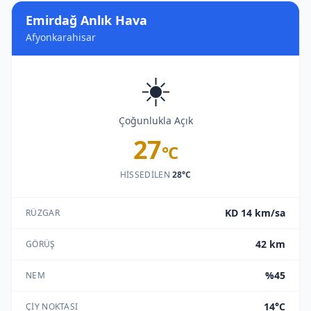
Emirdağ Anlık Hava
Afyonkarahisar
☀️
Çoğunlukla Açık
27
°C
HISSEDILEN
28°C
KD 14 km/sa
RÜZGAR
42 km
GÖRÜŞ
%45
NEM
14°C
ÇIY NOKTASI