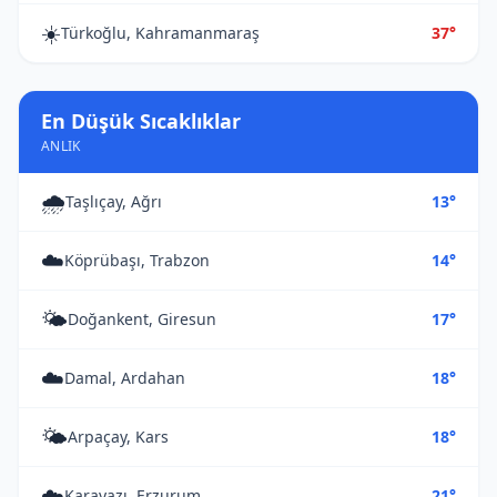
☀️
Türkoğlu, Kahramanmaraş
37°
En Düşük Sıcaklıklar
ANLIK
🌧️
Taşlıçay, Ağrı
13°
☁️
Köprübaşı, Trabzon
14°
🌤️
Doğankent, Giresun
17°
☁️
Damal, Ardahan
18°
🌤️
Arpaçay, Kars
18°
☁️
Karayazı, Erzurum
21°