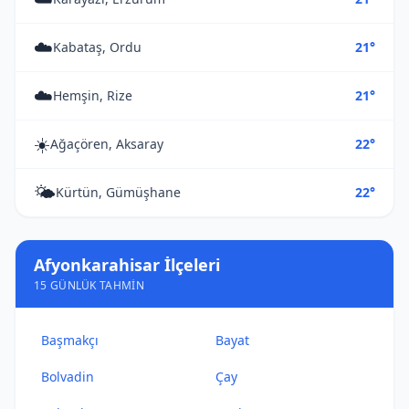
☁️
Kabataş, Ordu
21°
☁️
Hemşin, Rize
21°
☀️
Ağaçören, Aksaray
22°
🌤️
Kürtün, Gümüşhane
22°
Afyonkarahisar İlçeleri
15 GÜNLÜK TAHMIN
Başmakçı
Bayat
Bolvadin
Çay