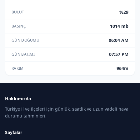
%29
BULUT
1014 mb
BASINÇ
06:04 AM
GÜN DOĞUMU
07:57 PM
GÜN BATIMI
964m
RAKIM
Hakkımızda
Türkiye il ve ilçeleri için günlük, saatlik ve uzun vadeli hava
durumu tahminleri.
Sayfalar