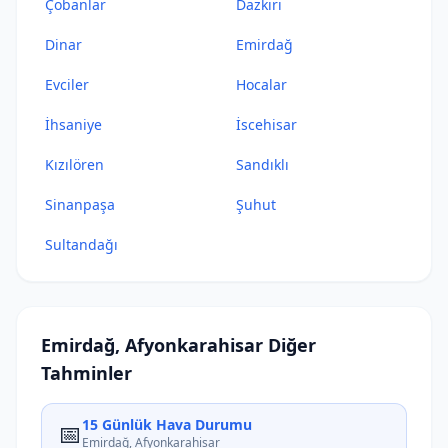
Çobanlar
Dazkırı
Dinar
Emirdağ
Evciler
Hocalar
İhsaniye
İscehisar
Kızılören
Sandıklı
Sinanpaşa
Şuhut
Sultandağı
Emirdağ, Afyonkarahisar Diğer
Tahminler
15 Günlük Hava Durumu
📅
Emirdağ, Afyonkarahisar