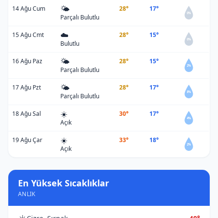
🌤️
14 Ağu Cum
28°
17°
0%
Parçalı Bulutlu
☁️
15 Ağu Cmt
28°
15°
0%
Bulutlu
🌤️
16 Ağu Paz
28°
15°
2%
Parçalı Bulutlu
🌤️
17 Ağu Pzt
28°
17°
8%
Parçalı Bulutlu
☀️
18 Ağu Sal
30°
17°
4%
Açık
☀️
19 Ağu Çar
33°
18°
2%
Açık
En Yüksek Sıcaklıklar
ANLIK