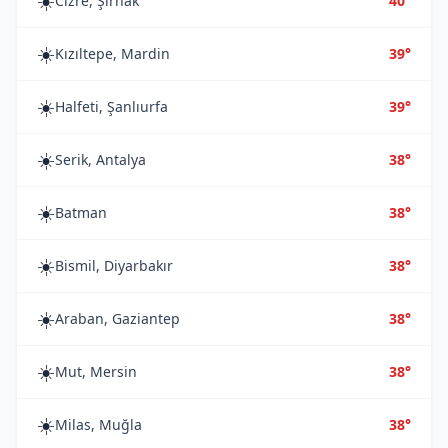
☀️
Cizre, Şırnak
40°
☀️
Kızıltepe, Mardin
39°
☀️
Halfeti, Şanlıurfa
39°
☀️
Serik, Antalya
38°
☀️
Batman
38°
☀️
Bismil, Diyarbakır
38°
☀️
Araban, Gaziantep
38°
☀️
Mut, Mersin
38°
☀️
Milas, Muğla
38°