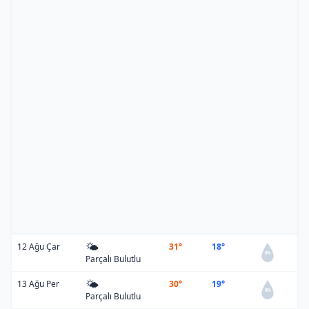
🌤️
12 Ağu Çar
31°
18°
0%
Parçalı Bulutlu
🌤️
13 Ağu Per
30°
19°
0%
Parçalı Bulutlu