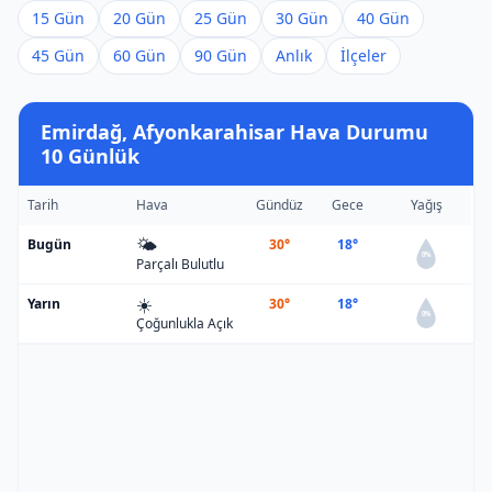
15 Gün
20 Gün
25 Gün
30 Gün
40 Gün
45 Gün
60 Gün
90 Gün
Anlık
İlçeler
Emirdağ, Afyonkarahisar Hava Durumu
10 Günlük
Tarih
Hava
Gündüz
Gece
Yağış
🌤️
Bugün
30°
18°
0%
Parçalı Bulutlu
☀️
Yarın
30°
18°
0%
Çoğunlukla Açık