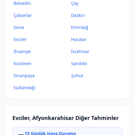
Bolvadin
Çay
Çobanlar
Dazkırı
Dinar
Emirdağ
Evciler
Hocalar
İhsaniye
İscehisar
Kızılören
Sandıklı
Sinanpaşa
Şuhut
Sultandağı
Evciler, Afyonkarahisar Diğer Tahminler
15 Günlük Hava Durumu