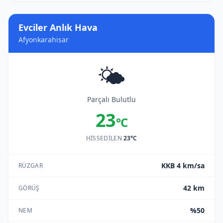
Evciler Anlık Hava
Afyonkarahisar
🌤️
Parçalı Bulutlu
23
°C
HISSEDILEN
23°C
KKB 4 km/sa
RÜZGAR
42 km
GÖRÜŞ
%50
NEM