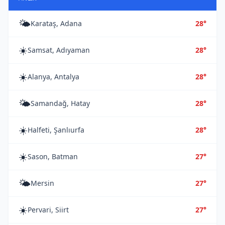
🌤️
Karataş, Adana
28°
☀️
Samsat, Adıyaman
28°
☀️
Alanya, Antalya
28°
🌤️
Samandağ, Hatay
28°
☀️
Halfeti, Şanlıurfa
28°
☀️
Sason, Batman
27°
🌤️
Mersin
27°
☀️
Pervari, Siirt
27°