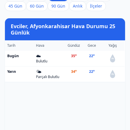
45 Gün
60 Gün
90 Gün
Anlık
İlçeler
Evciler, Afyonkarahisar Hava Durumu 25
Günlük
Tarih
Hava
Gündüz
Gece
Yağış
☁️
Bugün
35°
22°
0%
Bulutlu
🌤️
Yarın
34°
22°
0%
Parçalı Bulutlu