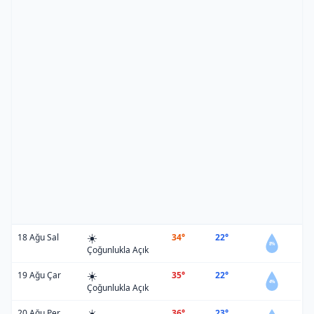
☀️
18 Ağu Sal
34°
22°
8%
Çoğunlukla Açık
☀️
19 Ağu Çar
35°
22°
4%
Çoğunlukla Açık
☀️
20 Ağu Per
36°
23°