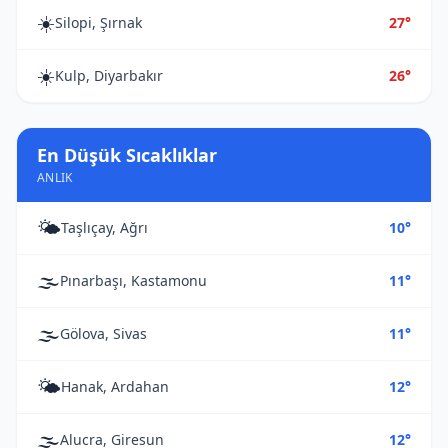
☀️
Silopi, Şırnak
27°
☀️
Kulp, Diyarbakır
26°
En Düşük Sıcaklıklar
ANLIK
🌤️
Taşlıçay, Ağrı
10°
🌫️
Pınarbaşı, Kastamonu
11°
🌫️
Gölova, Sivas
11°
🌤️
Hanak, Ardahan
12°
🌫️
Alucra, Giresun
12°