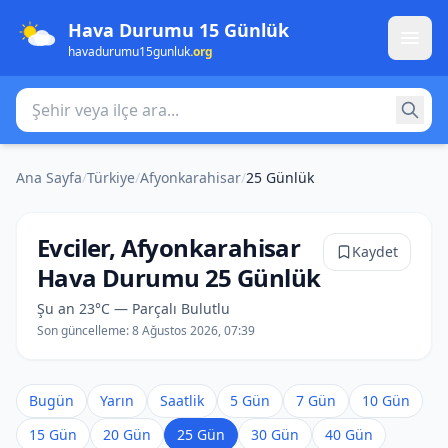
Hava Durumu 15 Günlük
havadurumu15gunluk
.org
Şehir veya ilçe ara
Ana Sayfa
/
Türkiye
/
Afyonkarahisar
/
25 Günlük
Evciler, Afyonkarahisar
Kaydet
Hava Durumu 25 Günlük
Şu an 23°C — Parçalı Bulutlu
Son güncelleme:
8 Ağustos 2026, 07:39
Bugün
Yarın
Saatlik
5 Gün
7 Gün
10 Gün
15 Gün
20 Gün
25 Gün
30 Gün
40 Gün