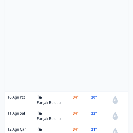
🌤️
10 Ağu Pzt
34°
20°
0%
Parçalı Bulutlu
🌤️
11 Ağu Sal
34°
22°
0%
Parçalı Bulutlu
🌤️
12 Ağu Çar
34°
21°
0%