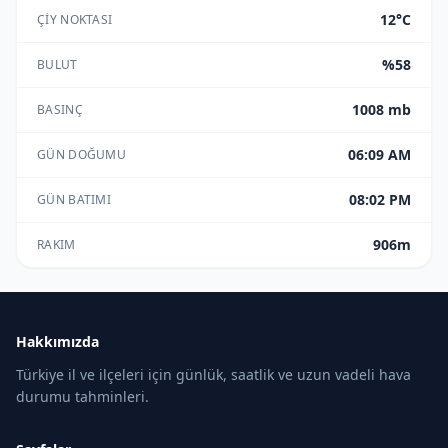
12°C
ÇIY NOKTASI
%58
BULUT
1008 mb
BASINÇ
06:09 AM
GÜN DOĞUMU
08:02 PM
GÜN BATIMI
906m
RAKIM
Hakkımızda
Türkiye il ve ilçeleri için günlük, saatlik ve uzun vadeli hava
durumu tahminleri.