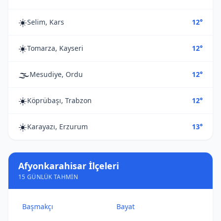
☀️
Selim, Kars
12°
☀️
Tomarza, Kayseri
12°
🌫️
Mesudiye, Ordu
12°
☀️
Köprübaşı, Trabzon
12°
☀️
Karayazı, Erzurum
13°
Afyonkarahisar İlçeleri
15 GÜNLÜK TAHMIN
Başmakçı
Bayat