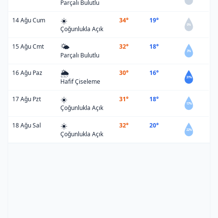
Parçalı Bulutlu
☀️
14 Ağu Cum
34°
19°
0%
Çoğunlukla Açık
🌤️
15 Ağu Cmt
32°
18°
3%
Parçalı Bulutlu
🌦️
16 Ağu Paz
30°
16°
31%
Hafif Çiseleme
☀️
17 Ağu Pzt
31°
18°
17%
Çoğunlukla Açık
☀️
18 Ağu Sal
32°
20°
22%
Çoğunlukla Açık