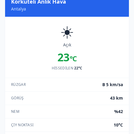
Korkuteli Anlık Hava
Antalya
☀️
Açık
23
°C
HISSEDILEN
22°C
B 5 km/sa
RÜZGAR
43 km
GÖRÜŞ
%42
NEM
10°C
ÇIY NOKTASI