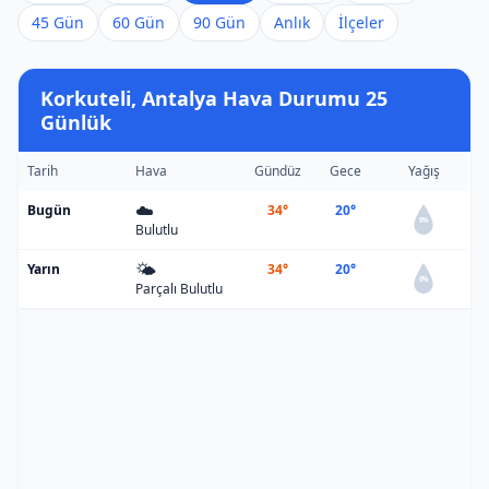
45 Gün
60 Gün
90 Gün
Anlık
İlçeler
Korkuteli, Antalya Hava Durumu 25
Günlük
Tarih
Hava
Gündüz
Gece
Yağış
☁️
Bugün
34°
20°
0%
Bulutlu
🌤️
Yarın
34°
20°
0%
Parçalı Bulutlu