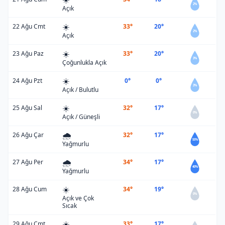
2%
Açık
☀️
22 Ağu Cmt
33°
20°
2%
Açık
☀️
23 Ağu Paz
33°
20°
3%
Çoğunlukla Açık
☀️
24 Ağu Pzt
0°
0°
3%
Açık / Bulutlu
☀️
25 Ağu Sal
32°
17°
0%
Açık / Güneşli
🌧️
26 Ağu Çar
32°
17°
55%
Yağmurlu
🌧️
27 Ağu Per
34°
17°
40%
Yağmurlu
☀️
28 Ağu Cum
34°
19°
0%
Açık ve Çok
Sıcak
☀️
29 Ağu Cmt
33°
17°