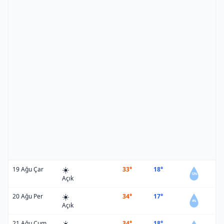
☀️
19 Ağu Çar
33°
18°
12%
Açık
☀️
20 Ağu Per
34°
17°
4%
Açık
☀️
21 Ağu Cum
34°
18°