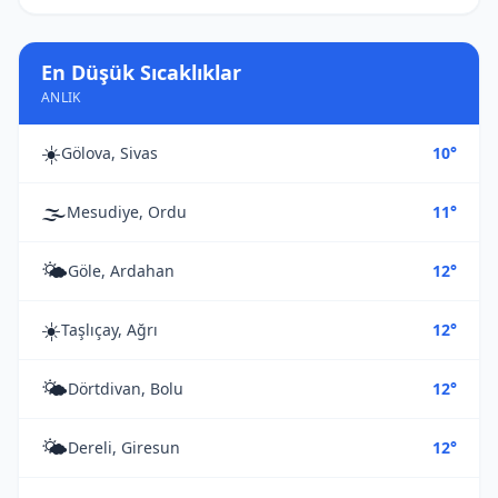
En Düşük Sıcaklıklar
ANLIK
☀️
Gölova, Sivas
10°
🌫️
Mesudiye, Ordu
11°
🌤️
Göle, Ardahan
12°
☀️
Taşlıçay, Ağrı
12°
🌤️
Dörtdivan, Bolu
12°
🌤️
Dereli, Giresun
12°