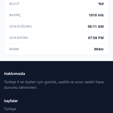
%0
BULUT
1010 mb
BASINÇ
06:11 AM
GÜN DOĞUMU
07:58 PM
GÜN BATIMI
994m
RAKIM
Hakkımızda
Türkiye il ve ilçeleri için günlük, saatlik ve uzun vadeli hava
durumu tahminleri.
Sayfalar
Türkiye