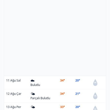
☁️
11 Ağu Sal
34°
20°
0%
Bulutlu
🌤️
12 Ağu Çar
34°
21°
0%
Parçalı Bulutlu
🌤️
13 Ağu Per
33°
20°
0%