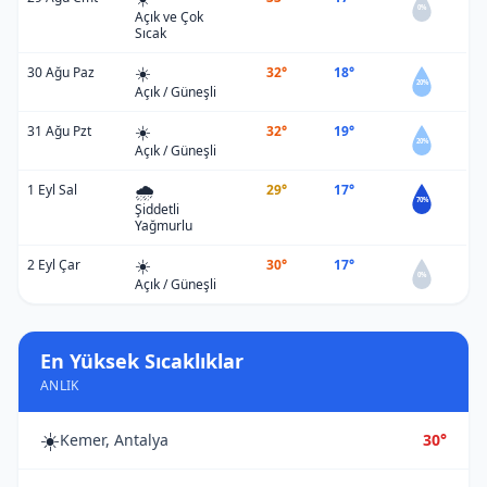
0%
Açık ve Çok
Sıcak
☀️
30 Ağu Paz
32°
18°
20%
Açık / Güneşli
☀️
31 Ağu Pzt
32°
19°
20%
Açık / Güneşli
🌧️
1 Eyl Sal
29°
17°
70%
Şiddetli
Yağmurlu
☀️
2 Eyl Çar
30°
17°
0%
Açık / Güneşli
En Yüksek Sıcaklıklar
ANLIK
☀️
Kemer, Antalya
30°