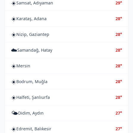
☀️
Samsat, Adıyaman
29°
☀️
Karataş, Adana
28°
☀️
Nizip, Gaziantep
28°
☁️
Samandağ, Hatay
28°
☀️
Mersin
28°
☀️
Bodrum, Muğla
28°
☀️
Halfeti, Şanlıurfa
28°
🌤️
Didim, Aydın
27°
☀️
Edremit, Balıkesir
27°