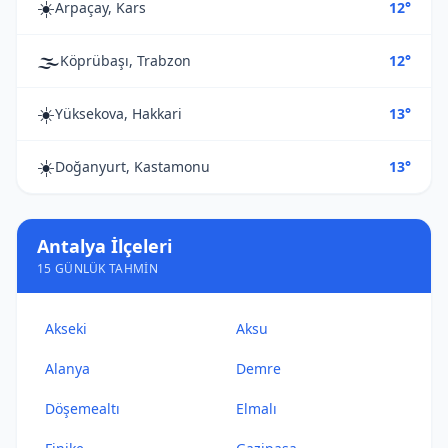
☀️
Arpaçay, Kars
12°
🌫️
Köprübaşı, Trabzon
12°
☀️
Yüksekova, Hakkari
13°
☀️
Doğanyurt, Kastamonu
13°
Antalya İlçeleri
15 GÜNLÜK TAHMIN
Akseki
Aksu
Alanya
Demre
Döşemealtı
Elmalı