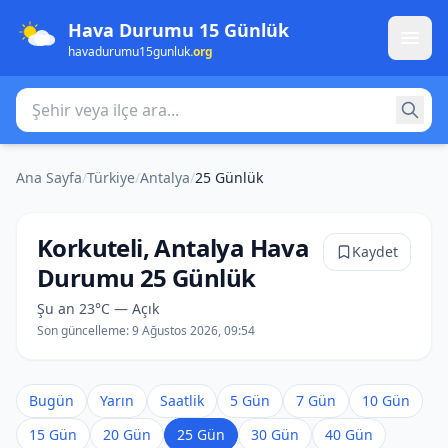
Hava Durumu 15 Günlük
havadurumu15gunluk
.org
Şehir veya ilçe ara
Ana Sayfa
/
Türkiye
/
Antalya
/
25 Günlük
Korkuteli, Antalya Hava
Kaydet
Durumu 25 Günlük
Şu an 23°C — Açık
Son güncelleme:
9 Ağustos 2026, 09:54
Bugün
Yarın
Saatlik
5 Gün
7 Gün
10 Gün
15 Gün
20 Gün
25 Gün
30 Gün
40 Gün