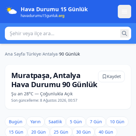
Hava Durumu 15 Günlük
havadurumu15gunluk
.org
Şehir veya ilçe ara
Ana Sayfa
/
Türkiye
/
Antalya
/
90 Günlük
Muratpaşa, Antalya
Kaydet
Hava Durumu 90 Günlük
Şu an 28°C — Çoğunlukla Açık
Son güncelleme:
8 Ağustos 2026, 00:57
Bugün
Yarın
Saatlik
5 Gün
7 Gün
10 Gün
15 Gün
20 Gün
25 Gün
30 Gün
40 Gün