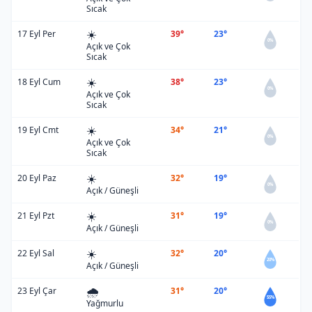
Sıcak
☀️
17 Eyl Per
39°
23°
0%
Açık ve Çok
Sıcak
☀️
18 Eyl Cum
38°
23°
0%
Açık ve Çok
Sıcak
☀️
19 Eyl Cmt
34°
21°
0%
Açık ve Çok
Sıcak
☀️
20 Eyl Paz
32°
19°
0%
Açık / Güneşli
☀️
21 Eyl Pzt
31°
19°
0%
Açık / Güneşli
☀️
22 Eyl Sal
32°
20°
20%
Açık / Güneşli
🌧️
23 Eyl Çar
31°
20°
55%
Yağmurlu