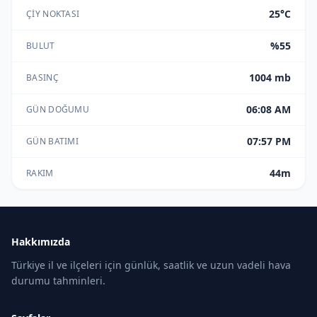
25°C
ÇIY NOKTASI
%55
BULUT
1004 mb
BASINÇ
06:08 AM
GÜN DOĞUMU
07:57 PM
GÜN BATIMI
44m
RAKIM
Hakkımızda
Türkiye il ve ilçeleri için günlük, saatlik ve uzun vadeli hava
durumu tahminleri.