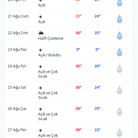
7%
Açık
☀️
21 Ağu Cum
33°
24°
3%
Açık
🌦️
22 Ağu Cmt
36°
25°
6%
Hafif Çiseleme
☀️
23 Ağu Paz
0°
0°
3%
Açık / Bulutlu
☀️
24 Ağu Pzt
38°
20°
0%
Açık ve Çok
Sıcak
☀️
25 Ağu Sal
38°
24°
0%
Açık ve Çok
Sıcak
☀️
26 Ağu Çar
39°
25°
0%
Açık ve Çok
Sıcak
☀️
27 Ağu Per
39°
23°
0%
Açık ve Çok