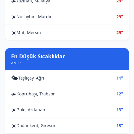
☀️
Yazıhan, Malatya
29°
☀️
Nusaybin, Mardin
29°
☀️
Mut, Mersin
29°
En Düşük Sıcaklıklar
ANLIK
🌤️
Taşlıçay, Ağrı
11°
☀️
Köprübaşı, Trabzon
12°
☀️
Göle, Ardahan
13°
☀️
Doğankent, Giresun
13°