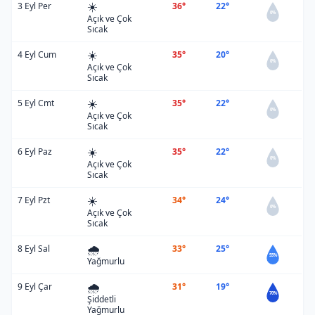
☀️
3 Eyl Per
36°
22°
0%
Açık ve Çok
Sıcak
☀️
4 Eyl Cum
35°
20°
0%
Açık ve Çok
Sıcak
☀️
5 Eyl Cmt
35°
22°
0%
Açık ve Çok
Sıcak
☀️
6 Eyl Paz
35°
22°
0%
Açık ve Çok
Sıcak
☀️
7 Eyl Pzt
34°
24°
0%
Açık ve Çok
Sıcak
🌧️
8 Eyl Sal
33°
25°
55%
Yağmurlu
🌧️
9 Eyl Çar
31°
19°
70%
Şiddetli
Yağmurlu