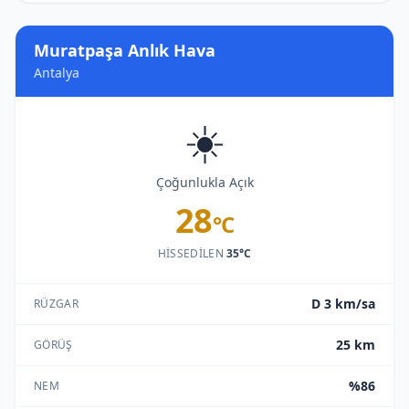
Muratpaşa Anlık Hava
Antalya
☀️
Çoğunlukla Açık
28
°C
HISSEDILEN
35°C
D 3 km/sa
RÜZGAR
25 km
GÖRÜŞ
%86
NEM