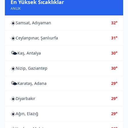
En Yüksek Sıcaklıklar
ANLIK
☀️
Samsat, Adıyaman
32°
☀️
Ceylanpınar, Şanlıurfa
31°
🌤️
Kaş, Antalya
30°
☀️
Nizip, Gaziantep
30°
🌤️
Karataş, Adana
29°
☀️
Diyarbakır
29°
☀️
Ağın, Elazığ
29°