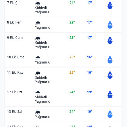
🌧️
7 Eki Çar
24°
17°
95%
Şiddetli
Yağmurlu
🌧️
8 Eki Per
22°
17°
55%
Yağmurlu
🌧️
9 Eki Cum
23°
17°
70%
Şiddetli
Yağmurlu
🌧️
10 Eki Cmt
25°
16°
40%
Yağmurlu
🌧️
11 Eki Paz
25°
16°
85%
Şiddetli
Yağmurlu
🌧️
12 Eki Pzt
24°
19°
70%
Şiddetli
Yağmurlu
🌧️
13 Eki Sal
24°
19°
40%
Yağmurlu
14 Eki Çar
23°
18°