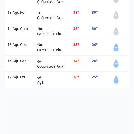
Çoğunlukla Açık
☀️
13 Ağu Per
38°
30°
0%
Çoğunlukla Açık
🌤️
14 Ağu Cum
38°
30°
0%
Parçalı Bulutlu
🌤️
15 Ağu Cmt
35°
26°
2%
Parçalı Bulutlu
☀️
16 Ağu Paz
34°
26°
10%
Çoğunlukla Açık
☀️
17 Ağu Pzt
36°
25°
5%
Açık