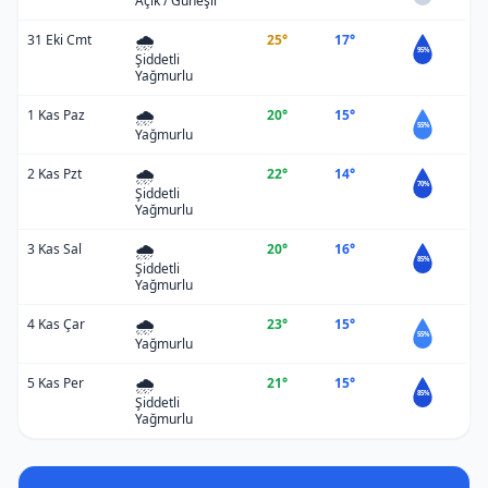
Açık / Güneşli
🌧️
31 Eki Cmt
25°
17°
95%
Şiddetli
Yağmurlu
🌧️
1 Kas Paz
20°
15°
55%
Yağmurlu
🌧️
2 Kas Pzt
22°
14°
70%
Şiddetli
Yağmurlu
🌧️
3 Kas Sal
20°
16°
85%
Şiddetli
Yağmurlu
🌧️
4 Kas Çar
23°
15°
55%
Yağmurlu
🌧️
5 Kas Per
21°
15°
85%
Şiddetli
Yağmurlu