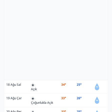
☀️
18 Ağu Sal
34°
25°
2%
Açık
☀️
19 Ağu Çar
33°
26°
4%
Çoğunlukla Açık
☀️
20 Ağu Per
33°
25°