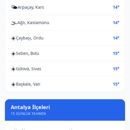
🌤️
Arpaçay, Kars
14°
🌫️
Ağlı, Kastamonu
14°
☀️
Çaybaşı, Ordu
14°
☀️
Seben, Bolu
15°
☀️
Gölova, Sivas
15°
☀️
Başkale, Van
15°
Antalya İlçeleri
15 GÜNLÜK TAHMIN