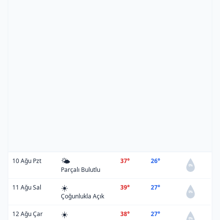
🌤️
10 Ağu Pzt
37°
26°
0%
Parçalı Bulutlu
☀️
11 Ağu Sal
39°
27°
0%
Çoğunlukla Açık
☀️
12 Ağu Çar
38°
27°
0%