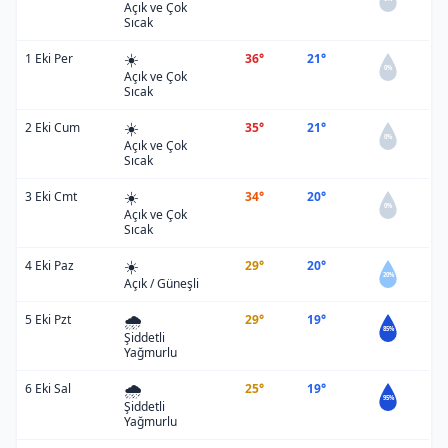
Açık ve Çok
Sıcak
☀️
1 Eki Per
36°
21°
0%
Açık ve Çok
Sıcak
☀️
2 Eki Cum
35°
21°
0%
Açık ve Çok
Sıcak
☀️
3 Eki Cmt
34°
20°
0%
Açık ve Çok
Sıcak
☀️
4 Eki Paz
29°
20°
20%
Açık / Güneşli
🌧️
5 Eki Pzt
29°
19°
85%
Şiddetli
Yağmurlu
🌧️
6 Eki Sal
25°
19°
95%
Şiddetli
Yağmurlu