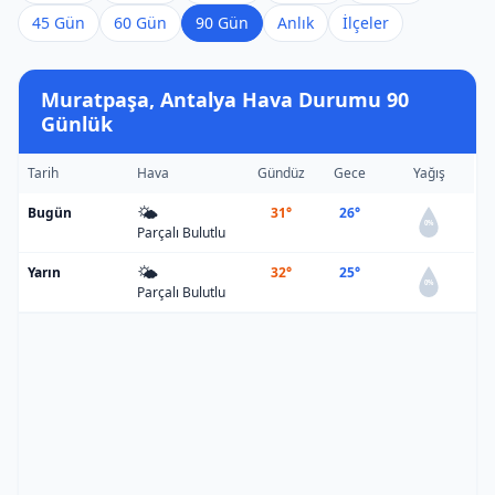
45 Gün
60 Gün
90 Gün
Anlık
İlçeler
Muratpaşa, Antalya Hava Durumu 90
Günlük
Tarih
Hava
Gündüz
Gece
Yağış
🌤️
Bugün
31°
26°
0%
Parçalı Bulutlu
🌤️
Yarın
32°
25°
0%
Parçalı Bulutlu