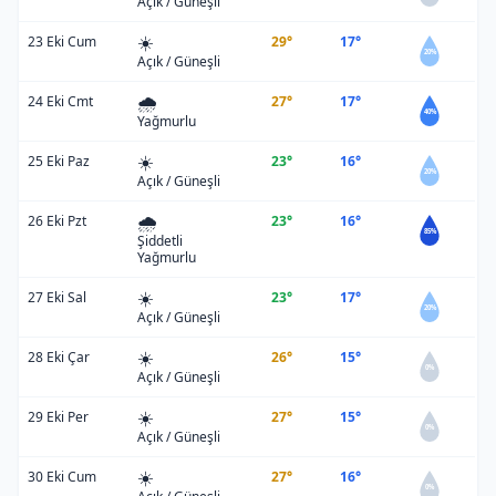
Açık / Güneşli
☀️
23 Eki Cum
29°
17°
20%
Açık / Güneşli
🌧️
24 Eki Cmt
27°
17°
40%
Yağmurlu
☀️
25 Eki Paz
23°
16°
20%
Açık / Güneşli
🌧️
26 Eki Pzt
23°
16°
85%
Şiddetli
Yağmurlu
☀️
27 Eki Sal
23°
17°
20%
Açık / Güneşli
☀️
28 Eki Çar
26°
15°
0%
Açık / Güneşli
☀️
29 Eki Per
27°
15°
0%
Açık / Güneşli
☀️
30 Eki Cum
27°
16°
0%