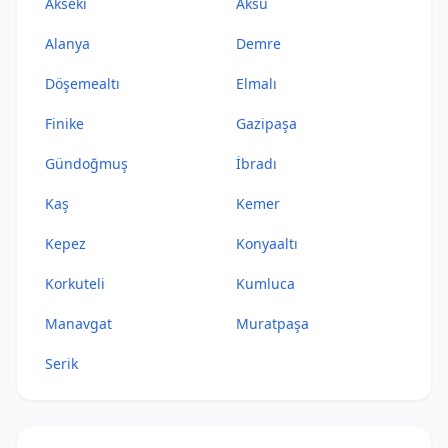
Akseki
Aksu
Alanya
Demre
Döşemealtı
Elmalı
Finike
Gazipaşa
Gündoğmuş
İbradı
Kaş
Kemer
Kepez
Konyaaltı
Korkuteli
Kumluca
Manavgat
Muratpaşa
Serik