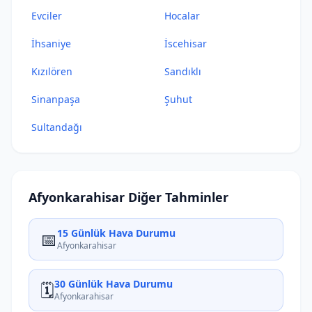
Evciler
Hocalar
İhsaniye
İscehisar
Kızılören
Sandıklı
Sinanpaşa
Şuhut
Sultandağı
Afyonkarahisar Diğer Tahminler
15 Günlük Hava Durumu
📅
Afyonkarahisar
30 Günlük Hava Durumu
🗓️
Afyonkarahisar