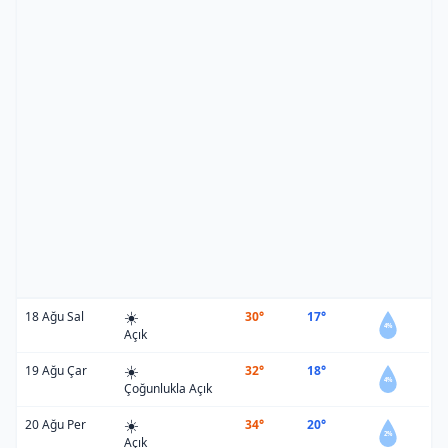
☀️
18 Ağu Sal
30°
17°
4%
Açık
☀️
19 Ağu Çar
32°
18°
4%
Çoğunlukla Açık
☀️
20 Ağu Per
34°
20°
2%
Açık