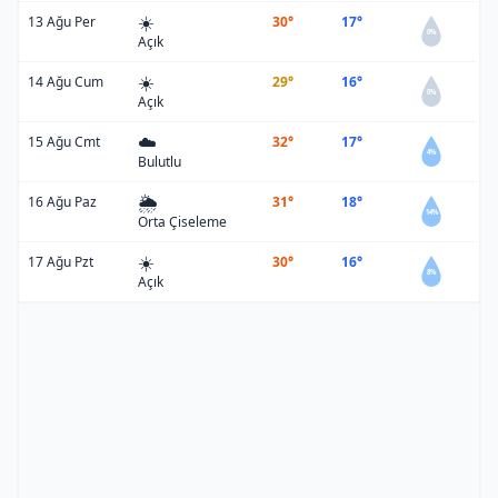
☀️
13 Ağu Per
30°
17°
0%
Açık
☀️
14 Ağu Cum
29°
16°
0%
Açık
☁️
15 Ağu Cmt
32°
17°
4%
Bulutlu
🌦️
16 Ağu Paz
31°
18°
14%
Orta Çiseleme
☀️
17 Ağu Pzt
30°
16°
8%
Açık