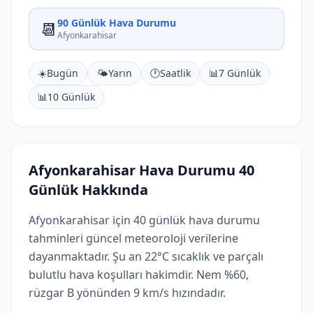
90 Günlük Hava Durumu
📆
Afyonkarahisar
☀️
Bugün
🌤️
Yarın
🕐
Saatlik
📊
7 Günlük
📊
10 Günlük
Afyonkarahisar Hava Durumu 40
Günlük Hakkında
Afyonkarahisar için 40 günlük hava durumu
tahminleri güncel meteoroloji verilerine
dayanmaktadır. Şu an 22°C sıcaklık ve parçalı
bulutlu hava koşulları hakimdir. Nem %60,
rüzgar B yönünden 9 km/s hızındadır.