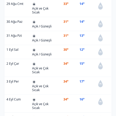
☀️
29 Ağu Cmt
33°
14°
0%
Açık ve Çok
Sıcak
☀️
30 Ağu Paz
31°
14°
0%
Açık / Güneşli
☀️
31 Ağu Pzt
31°
13°
0%
Açık / Güneşli
☀️
1 Eyl Sal
30°
12°
0%
Açık / Güneşli
☀️
2 Eyl Çar
34°
15°
0%
Açık ve Çok
Sıcak
☀️
3 Eyl Per
34°
17°
0%
Açık ve Çok
Sıcak
☀️
4 Eyl Cum
34°
16°
0%
Açık ve Çok
Sıcak