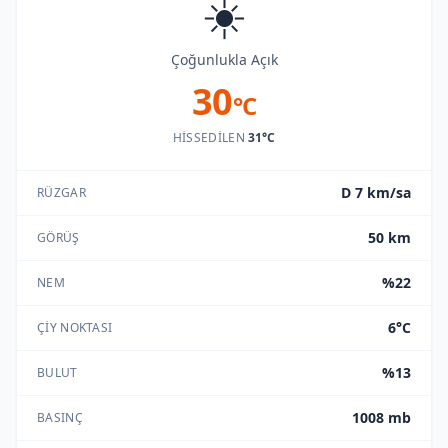
☀️
Çoğunlukla Açık
30
°C
HISSEDILEN
31°C
D 7 km/sa
RÜZGAR
50 km
GÖRÜŞ
%22
NEM
6°C
ÇIY NOKTASI
%13
BULUT
1008 mb
BASINÇ