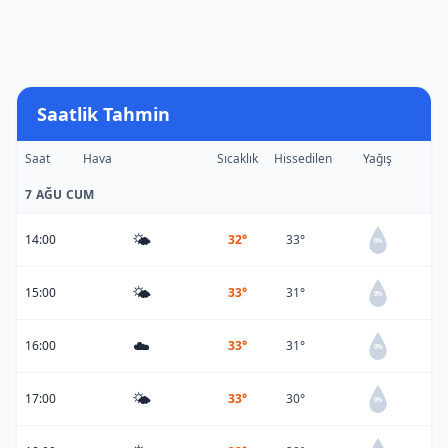
Saatlik Tahmin
Saat
Hava
Sıcaklık
Hissedilen
Yağış
7 AĞU CUM
🌤️
14:00
32°
33°
0%
🌤️
15:00
33°
31°
0%
☁️
16:00
33°
31°
0%
🌤️
17:00
33°
30°
0%