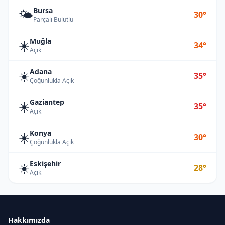
Bursa
🌤️
30°
Parçalı Bulutlu
Muğla
☀️
34°
Açık
Adana
☀️
35°
Çoğunlukla Açık
Gaziantep
☀️
35°
Açık
Konya
☀️
30°
Çoğunlukla Açık
Eskişehir
☀️
28°
Açık
Hakkımızda