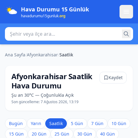
Hava Durumu 15 Günlük
havadurumu15gunluk
.org
Şehir veya ilçe ara
Ana Sayfa
/
Afyonkarahisar
/
Saatlik
Afyonkarahisar Saatlik
Kaydet
Hava Durumu
Şu an 30°C — Çoğunlukla Açık
Son güncelleme:
7 Ağustos 2026, 13:19
Bugün
Yarın
Saatlik
5 Gün
7 Gün
10 Gün
15 Gün
20 Gün
25 Gün
30 Gün
40 Gün