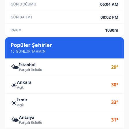
06:04 AM
GÜN DOĞUMU
08:02 PM
GÜN BATIMI
1030m
RAKIM
Popüler Şehirler
15 GÜNLÜK TAHMIN
İstanbul
🌤️
29°
Parçalı Bulutlu
Ankara
☀️
30°
Açık
İzmir
☀️
33°
Açık
Antalya
🌤️
31°
Parçalı Bulutlu