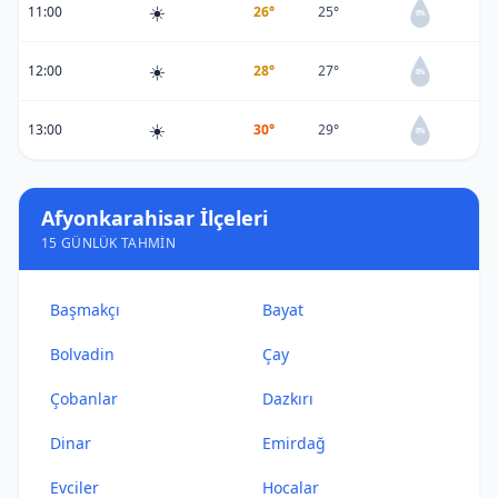
☀️
11:00
26°
25°
0%
☀️
12:00
28°
27°
0%
☀️
13:00
30°
29°
0%
Afyonkarahisar İlçeleri
15 GÜNLÜK TAHMIN
Başmakçı
Bayat
Bolvadin
Çay
Çobanlar
Dazkırı
Dinar
Emirdağ
Evciler
Hocalar