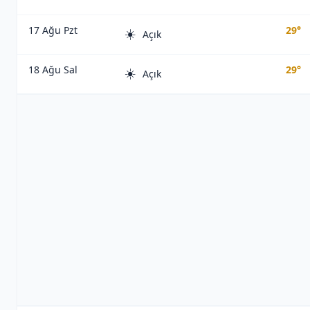
17 Ağu Pzt
29°
☀️
Açık
18 Ağu Sal
29°
☀️
Açık