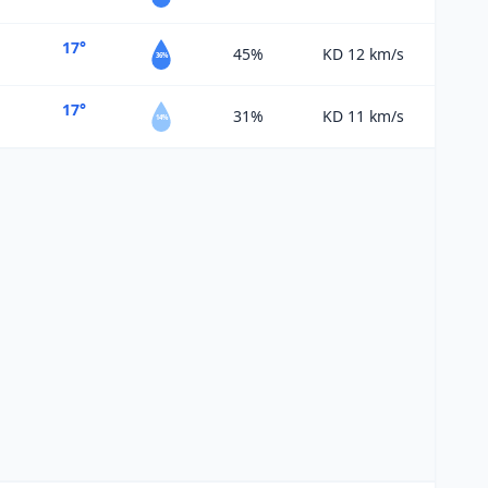
17°
45%
KD 12
km/s
36%
17°
31%
KD 11
km/s
14%