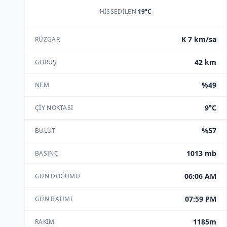
HISSEDILEN
19°C
K 7 km/sa
RÜZGAR
42 km
GÖRÜŞ
%49
NEM
9°C
ÇIY NOKTASI
%57
BULUT
1013 mb
BASINÇ
06:06 AM
GÜN DOĞUMU
07:59 PM
GÜN BATIMI
1185m
RAKIM