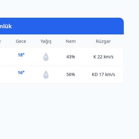
nlük
z
Gece
Yağış
Nem
Rüzgar
18°
43%
K 22
km/s
0%
16°
56%
KD 17
km/s
0%