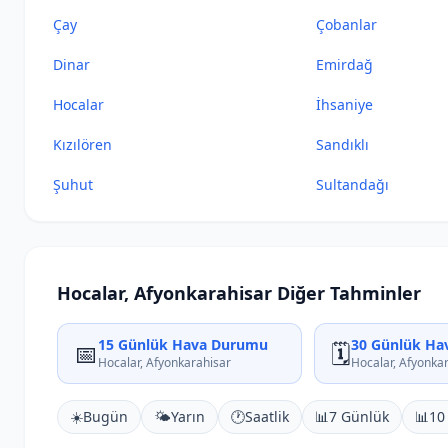
Çay
Çobanlar
Dinar
Emirdağ
Hocalar
İhsaniye
Kızılören
Sandıklı
Şuhut
Sultandağı
Hocalar, Afyonkarahisar Diğer Tahminler
15 Günlük Hava Durumu
30 Günlük Ha
📅
🗓️
Hocalar, Afyonkarahisar
Hocalar, Afyonka
☀️
Bugün
🌤️
Yarın
🕐
Saatlik
📊
7 Günlük
📊
10