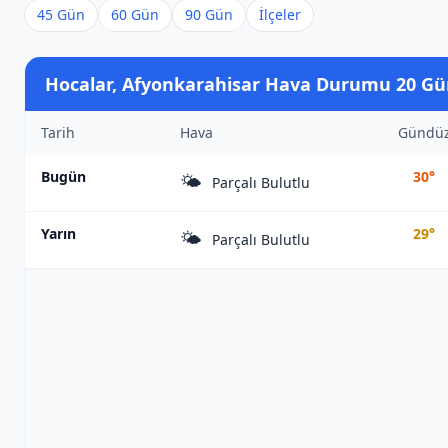
45 Gün
60 Gün
90 Gün
İlçeler
Hocalar, Afyonkarahisar Hava Durumu 20 Gü
Tarih
Hava
Gündü
Bugün
30°
🌤️
Parçalı Bulutlu
Yarın
29°
🌤️
Parçalı Bulutlu