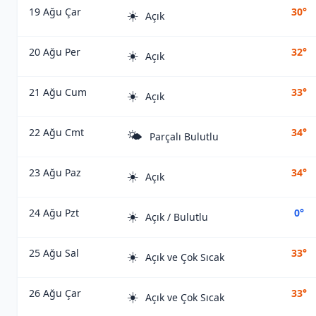
19 Ağu Çar
30°
☀️
Açık
20 Ağu Per
32°
☀️
Açık
21 Ağu Cum
33°
☀️
Açık
22 Ağu Cmt
34°
🌤️
Parçalı Bulutlu
23 Ağu Paz
34°
☀️
Açık
24 Ağu Pzt
0°
☀️
Açık / Bulutlu
25 Ağu Sal
33°
☀️
Açık ve Çok Sıcak
26 Ağu Çar
33°
☀️
Açık ve Çok Sıcak