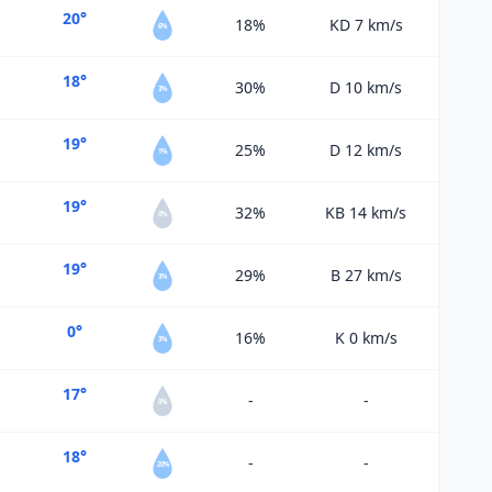
20°
18%
KD 7
km/s
6%
18°
30%
D 10
km/s
3%
19°
25%
D 12
km/s
1%
19°
32%
KB 14
km/s
0%
19°
29%
B 27
km/s
3%
0°
16%
K 0
km/s
3%
17°
-
-
0%
18°
-
-
20%