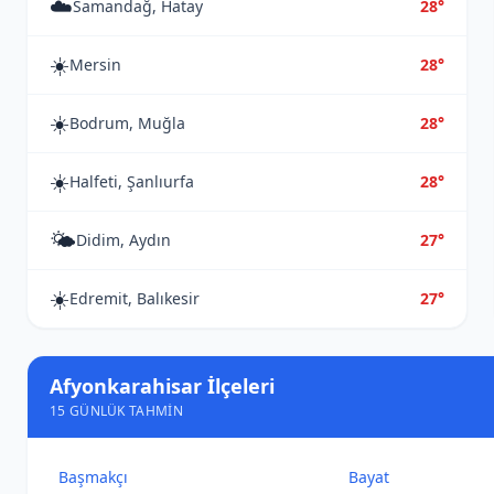
☁️
Samandağ, Hatay
28°
☀️
Mersin
28°
☀️
Bodrum, Muğla
28°
☀️
Halfeti, Şanlıurfa
28°
🌤️
Didim, Aydın
27°
☀️
Edremit, Balıkesir
27°
Afyonkarahisar İlçeleri
15 GÜNLÜK TAHMIN
Başmakçı
Bayat