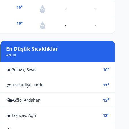
16°
-
-
0%
19°
-
-
0%
En Düşük Sıcaklıklar
ANLIK
☀️
Gölova, Sivas
10°
🌫️
Mesudiye, Ordu
11°
🌤️
Göle, Ardahan
12°
☀️
Taşlıçay, Ağrı
12°