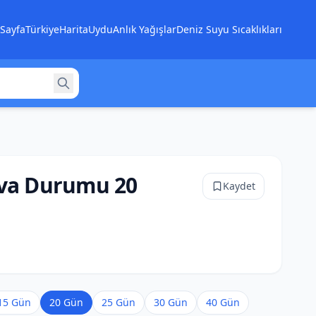
Sayfa
Türkiye
Harita
Uydu
Anlık Yağışlar
Deniz Suyu Sıcaklıkları
ava Durumu 20
Kaydet
15 Gün
20 Gün
25 Gün
30 Gün
40 Gün