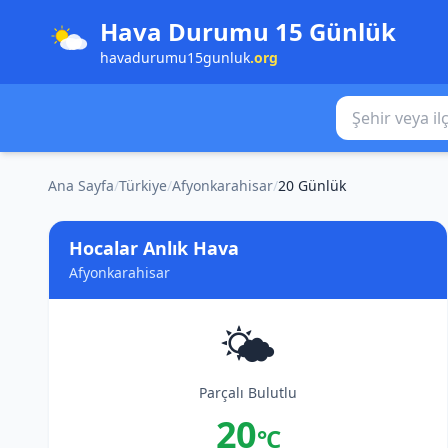
Hava Durumu 15 Günlük
havadurumu15gunluk
.org
Şehir veya ilçe
Ana Sayfa
/
Türkiye
/
Afyonkarahisar
/
20 Günlük
Hocalar Anlık Hava
Afyonkarahisar
🌤️
Parçalı Bulutlu
20
°C