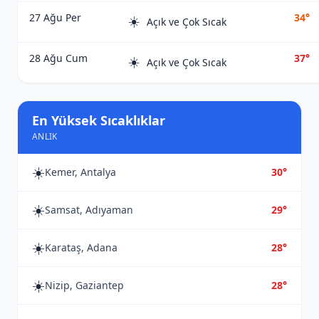
27 Ağu Per
34°
☀️
Açık ve Çok Sıcak
28 Ağu Cum
37°
☀️
Açık ve Çok Sıcak
En Yüksek Sıcaklıklar
ANLIK
☀️
Kemer, Antalya
30°
☀️
Samsat, Adıyaman
29°
☀️
Karataş, Adana
28°
☀️
Nizip, Gaziantep
28°