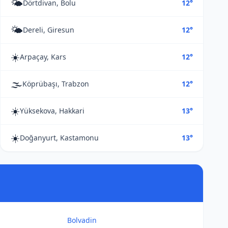
🌤️
Dörtdivan, Bolu
12°
🌤️
Dereli, Giresun
12°
☀️
Arpaçay, Kars
12°
🌫️
Köprübaşı, Trabzon
12°
☀️
Yüksekova, Hakkari
13°
☀️
Doğanyurt, Kastamonu
13°
Bolvadin