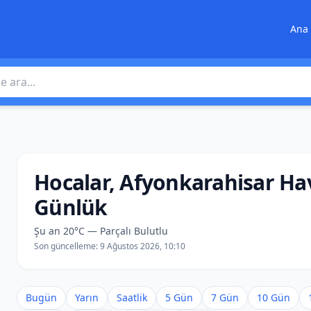
Ana 
 ara
Hocalar, Afyonkarahisar H
Günlük
Şu an 20°C — Parçalı Bulutlu
Son güncelleme:
9 Ağustos 2026, 10:10
Bugün
Yarın
Saatlik
5 Gün
7 Gün
10 Gün