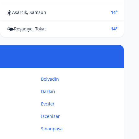
☀️
Asarcık, Samsun
14°
🌤️
Reşadiye, Tokat
14°
Bolvadin
Dazkırı
Evciler
İscehisar
Sinanpaşa