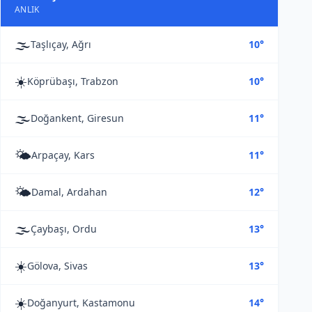
ANLIK
🌫️
Taşlıçay, Ağrı
10°
☀️
Köprübaşı, Trabzon
10°
🌫️
Doğankent, Giresun
11°
🌤️
Arpaçay, Kars
11°
🌤️
Damal, Ardahan
12°
🌫️
Çaybaşı, Ordu
13°
☀️
Gölova, Sivas
13°
☀️
Doğanyurt, Kastamonu
14°