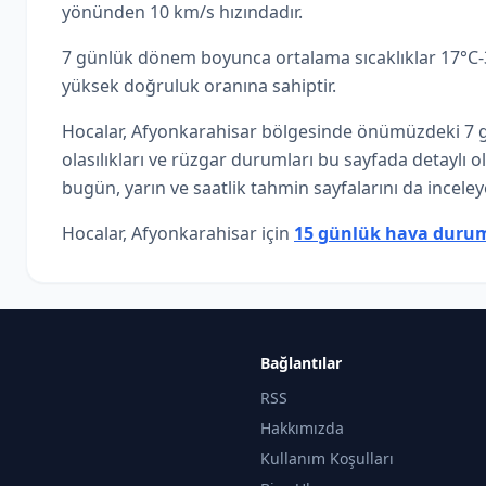
yönünden 10 km/s hızındadır.
7 günlük dönem boyunca ortalama sıcaklıklar 17°C-34
yüksek doğruluk oranına sahiptir.
Hocalar, Afyonkarahisar bölgesinde önümüzdeki 7 g
olasılıkları ve rüzgar durumları bu sayfada detaylı 
bugün, yarın ve saatlik tahmin sayfalarını da inceleye
Hocalar, Afyonkarahisar için
15 günlük hava duru
Bağlantılar
RSS
Hakkımızda
Kullanım Koşulları