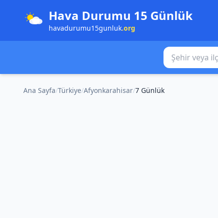
Hava Durumu 15 Günlük
havadurumu15gunluk
.org
Şehir veya ilçe
Ana Sayfa
/
Türkiye
/
Afyonkarahisar
/
7 Günlük