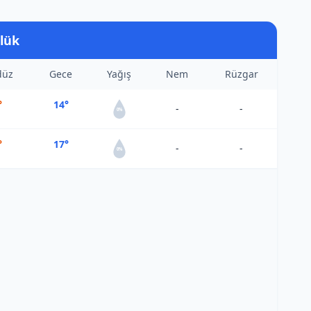
lük
düz
Gece
Yağış
Nem
Rüzgar
°
14°
-
-
0%
°
17°
-
-
0%