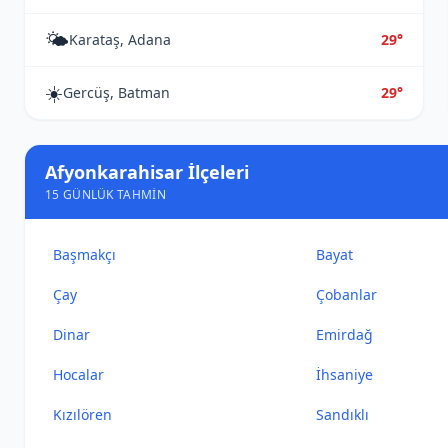
🌤️
Karataş, Adana
29°
☀️
Gercüş, Batman
29°
Afyonkarahisar İlçeleri
15 GÜNLÜK TAHMIN
Başmakçı
Bayat
Çay
Çobanlar
Dinar
Emirdağ
Hocalar
İhsaniye
Kızılören
Sandıklı