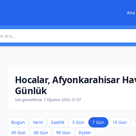
Ana 
 ara
Hocalar, Afyonkarahisar H
Günlük
Son güncelleme:
7 Ağustos 2026, 01:37
Bugün
Yarın
Saatlik
5 Gün
7 Gün
10 Gün
45 Gün
60 Gün
90 Gün
İlçeler