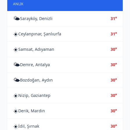
ANLIK
🌤️
Sarayköy, Denizli
31°
☀️
Ceylanpınar, Şanlıurfa
31°
☀️
Samsat, Adıyaman
30°
🌤️
Demre, Antalya
30°
🌤️
Bozdoğan, Aydın
30°
☀️
Nizip, Gaziantep
30°
☀️
Derik, Mardin
30°
☀️
İdil, Şırnak
30°