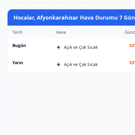
Hocalar, Afyonkarahisar Hava Durumu 7 Gün
Tarih
Hava
Gün
Bugün
33
☀️
Açık ve Çok Sıcak
Yarın
33
☀️
Açık ve Çok Sıcak