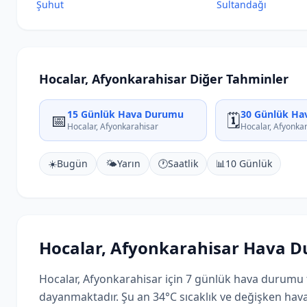
Şuhut
Sultandağı
Hocalar, Afyonkarahisar Diğer Tahminler
15 Günlük Hava Durumu
30 Günlük Ha
📅
🗓️
Hocalar, Afyonkarahisar
Hocalar, Afyonka
☀️
Bugün
🌤️
Yarın
🕐
Saatlik
📊
10 Günlük
Hocalar, Afyonkarahisar Hava 
Hocalar, Afyonkarahisar için 7 günlük hava durumu t
dayanmaktadır. Şu an 34°C sıcaklık ve değişken hav