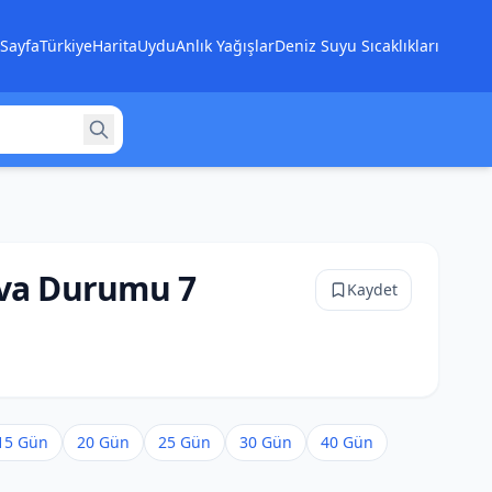
Sayfa
Türkiye
Harita
Uydu
Anlık Yağışlar
Deniz Suyu Sıcaklıkları
ava Durumu 7
Kaydet
15 Gün
20 Gün
25 Gün
30 Gün
40 Gün