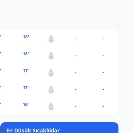
°
18°
-
-
0%
°
18°
-
-
0%
°
17°
-
-
0%
°
17°
-
-
0%
°
16°
-
-
0%
En Düşük Sıcaklıklar