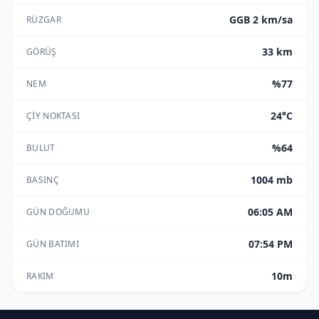
GGB 2 km/sa
RÜZGAR
33 km
GÖRÜŞ
%77
NEM
24°C
ÇIY NOKTASI
%64
BULUT
1004 mb
BASINÇ
06:05 AM
GÜN DOĞUMU
07:54 PM
GÜN BATIMI
10m
RAKIM