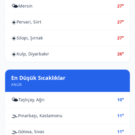
🌤️
Mersin
27°
☀️
Pervari, Siirt
27°
☀️
Silopi, Şırnak
27°
☀️
Kulp, Diyarbakır
26°
En Düşük Sıcaklıklar
ANLIK
🌤️
Taşlıçay, Ağrı
10°
🌫️
Pınarbaşı, Kastamonu
11°
🌫️
Gölova, Sivas
11°