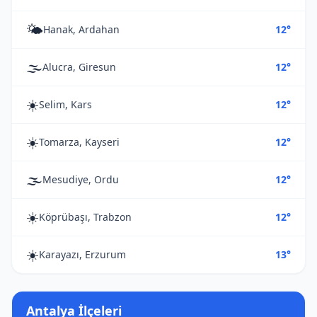
🌤️
Hanak, Ardahan
12°
🌫️
Alucra, Giresun
12°
☀️
Selim, Kars
12°
☀️
Tomarza, Kayseri
12°
🌫️
Mesudiye, Ordu
12°
☀️
Köprübaşı, Trabzon
12°
☀️
Karayazı, Erzurum
13°
Antalya İlçeleri