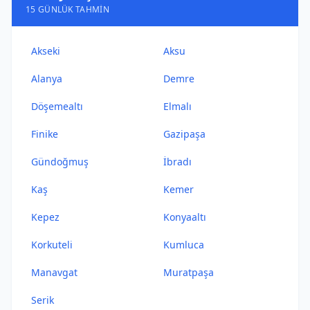
15 GÜNLÜK TAHMIN
Akseki
Aksu
Alanya
Demre
Döşemealtı
Elmalı
Finike
Gazipaşa
Gündoğmuş
İbradı
Kaş
Kemer
Kepez
Konyaaltı
Korkuteli
Kumluca
Manavgat
Muratpaşa
Serik