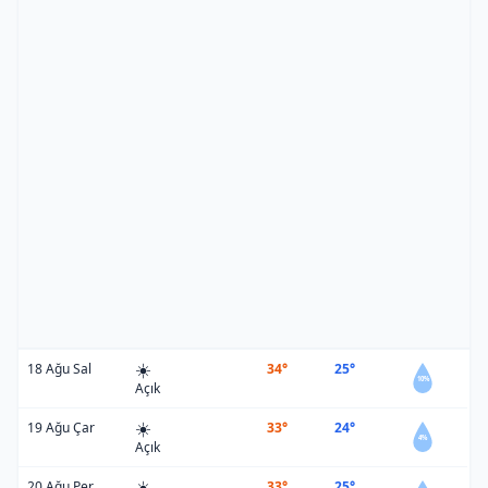
☀️
18 Ağu Sal
34°
25°
10%
Açık
☀️
19 Ağu Çar
33°
24°
4%
Açık
☀️
20 Ağu Per
33°
25°