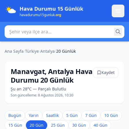
Hava Durumu 15 Günlük
havadurumu15gunluk
.org
Şehir veya ilçe ara
Ana Sayfa
/
Türkiye
/
Antalya
/
20 Günlük
Manavgat, Antalya Hava
Kaydet
Durumu 20 Günlük
Şu an 28°C — Parçalı Bulutlu
Son güncelleme:
8 Ağustos 2026, 10:30
Bugün
Yarın
Saatlik
5 Gün
7 Gün
10 Gün
15 Gün
20 Gün
25 Gün
30 Gün
40 Gün