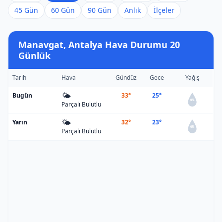
45 Gün
60 Gün
90 Gün
Anlık
İlçeler
Manavgat, Antalya Hava Durumu 20
Günlük
Tarih
Hava
Gündüz
Gece
Yağış
🌤️
Bugün
33°
25°
0%
Parçalı Bulutlu
🌤️
Yarın
32°
23°
0%
Parçalı Bulutlu