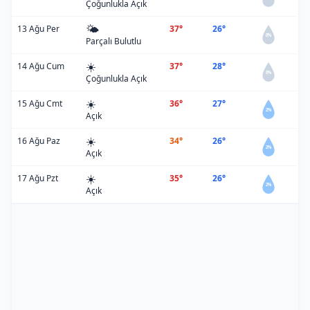
Çoğunlukla Açık
🌤️
13 Ağu Per
37°
26°
0%
Parçalı Bulutlu
☀️
14 Ağu Cum
37°
28°
0%
Çoğunlukla Açık
☀️
15 Ağu Cmt
36°
27°
2%
Açık
☀️
16 Ağu Paz
34°
26°
2%
Açık
☀️
17 Ağu Pzt
35°
26°
2%
Açık