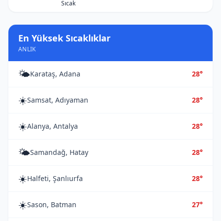
Sıcak
En Yüksek Sıcaklıklar
ANLIK
🌤️
Karataş, Adana
28°
☀️
Samsat, Adıyaman
28°
☀️
Alanya, Antalya
28°
🌤️
Samandağ, Hatay
28°
☀️
Halfeti, Şanlıurfa
28°
☀️
Sason, Batman
27°