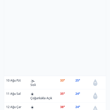
🌫️
10 Ağu Pzt
33°
25°
0%
Sisli
☀️
11 Ağu Sal
35°
24°
0%
Çoğunlukla Açık
☀️
12 Ağu Çar
38°
24°
0%