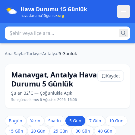
Hava Durumu 15 Günlük
havadurumu15gunluk
.org
Şehir veya ilçe ara
Ana Sayfa
/
Türkiye
/
Antalya
/
5 Günlük
Manavgat, Antalya Hava
Kaydet
Durumu 5 Günlük
Şu an 32°C — Çoğunlukla Açık
Son güncelleme:
6 Ağustos 2026, 16:06
Bugün
Yarın
Saatlik
5 Gün
7 Gün
10 Gün
15 Gün
20 Gün
25 Gün
30 Gün
40 Gün