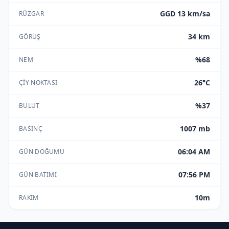
GGD 13 km/sa
RÜZGAR
34 km
GÖRÜŞ
%68
NEM
26°C
ÇIY NOKTASI
%37
BULUT
1007 mb
BASINÇ
06:04 AM
GÜN DOĞUMU
07:56 PM
GÜN BATIMI
10m
RAKIM