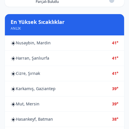
Parçalı Bulutlu
En Yüksek Sıcaklıklar
ANLIK
☀️
Nusaybin, Mardin
41°
☀️
Harran, Şanlıurfa
41°
☀️
Cizre, Şırnak
41°
☀️
Karkamış, Gaziantep
39°
☀️
Mut, Mersin
39°
☀️
Hasankeyf, Batman
38°