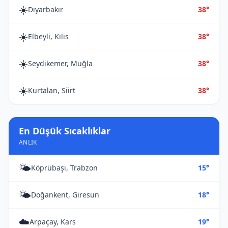
☀️
Diyarbakır
38°
☀️
Elbeyli, Kilis
38°
☀️
Seydikemer, Muğla
38°
☀️
Kurtalan, Siirt
38°
En Düşük Sıcaklıklar
ANLIK
🌤️
Köprübaşı, Trabzon
15°
🌤️
Doğankent, Giresun
18°
☁️
Arpaçay, Kars
19°