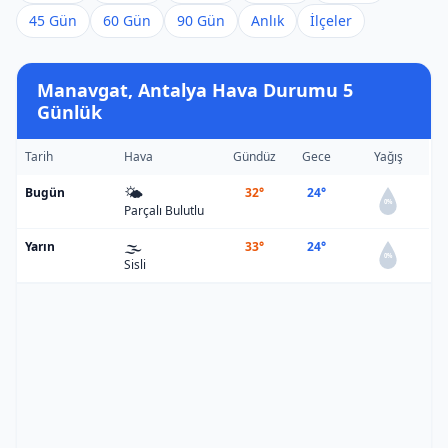
45 Gün
60 Gün
90 Gün
Anlık
İlçeler
Manavgat, Antalya Hava Durumu 5
Günlük
Tarih
Hava
Gündüz
Gece
Yağış
🌤️
Bugün
32°
24°
0%
Parçalı Bulutlu
🌫️
Yarın
33°
24°
0%
Sisli