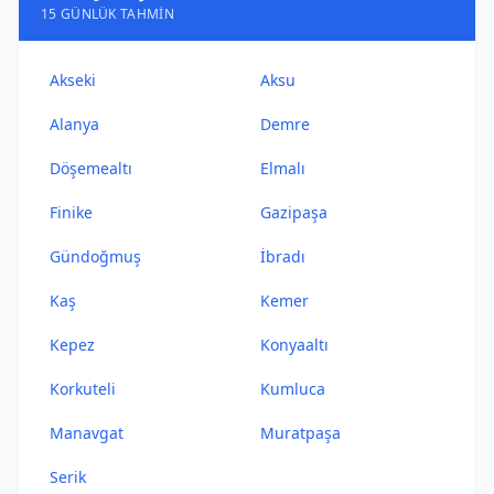
15 GÜNLÜK TAHMIN
Akseki
Aksu
Alanya
Demre
Döşemealtı
Elmalı
Finike
Gazipaşa
Gündoğmuş
İbradı
Kaş
Kemer
Kepez
Konyaaltı
Korkuteli
Kumluca
Manavgat
Muratpaşa
Serik