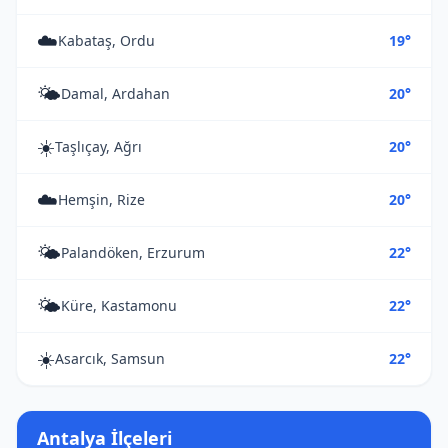
☁️
Kabataş, Ordu
19°
🌤️
Damal, Ardahan
20°
☀️
Taşlıçay, Ağrı
20°
☁️
Hemşin, Rize
20°
🌤️
Palandöken, Erzurum
22°
🌤️
Küre, Kastamonu
22°
☀️
Asarcık, Samsun
22°
Antalya İlçeleri